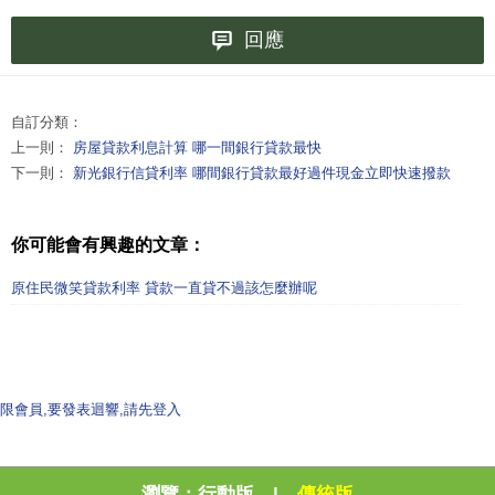
回應
自訂分類：
上一則：
房屋貸款利息計算 哪一間銀行貸款最快
下一則：
新光銀行信貸利率 哪間銀行貸款最好過件現金立即快速撥款
你可能會有興趣的文章：
原住民微笑貸款利率 貸款一直貸不過該怎麼辦呢
限會員,要發表迴響,請先登入
瀏覽：
行動版
|
傳統版