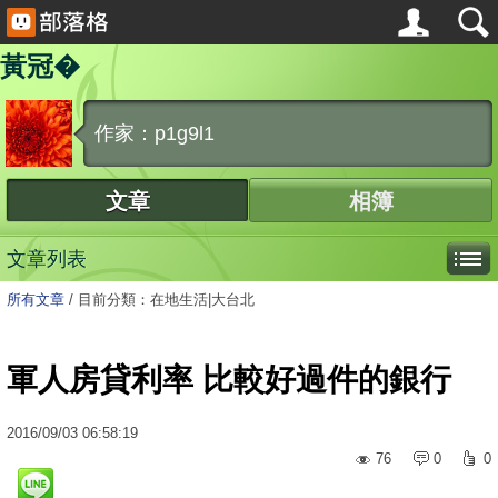
黃冠�
作家：p1g9l1
文章
相簿
文章列表
所有文章
/
目前分類：在地生活|大台北
軍人房貸利率 比較好過件的銀行
2016
/
09
/
03
06:58:19
76
0
0