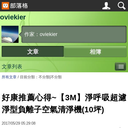
oviekier
作家：oviekier
文章
相簿
文章列表
所有文章
/
目前分類：不分類|不分類
好康推薦心得~【3M】淨呼吸超濾
淨型負離子空氣清淨機(10坪)
2017
/
05
/
29
05:29:08