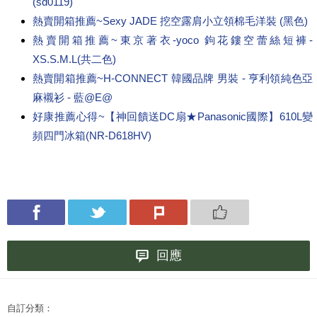
(sd0119)
熱賣開箱推薦~Sexy JADE 挖空露肩小立領棉毛洋裝 (黑色)
熱賣開箱推薦~東京著衣-yoco 鉤花鏤空蕾絲短褲-
XS.S.M.L(共二色)
熱賣開箱推薦~H-CONNECT 韓國品牌 男裝 - 亨利領純色亞
麻襯衫 - 藍@E@
好康推薦心得~【神回饋送DC扇★Panasonic國際】610L變
頻四門冰箱(NR-D618HV)
回應
自訂分類：