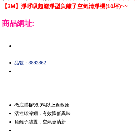
【3M】淨呼吸超濾淨型負離子空氣清淨機(10坪)~~
商品網址:
品號：3892862
徹底捕捉99.9%以上過敏原
活性碳濾網，有效降低異味
負離子裝置，空氣更清新