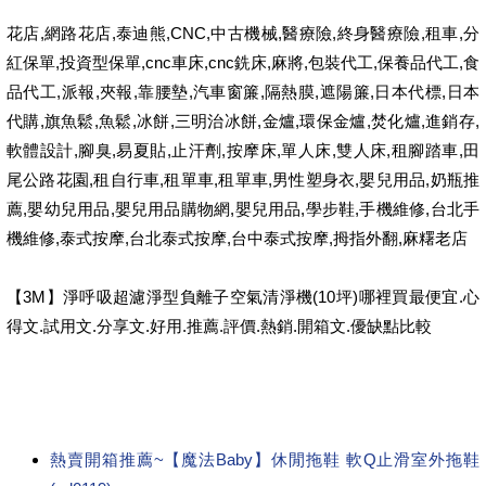
花店,網路花店,泰迪熊,CNC,中古機械,醫療險,終身醫療險,租車,分
紅保單,投資型保單,cnc車床,cnc銑床,麻將,包裝代工,保養品代工,食
品代工,派報,夾報,靠腰墊,汽車窗簾,隔熱膜,遮陽簾,日本代標,日本
代購,旗魚鬆,魚鬆,冰餅,三明治冰餅,金爐,環保金爐,焚化爐,進銷存,
軟體設計,腳臭,易夏貼,止汗劑,按摩床,單人床,雙人床,租腳踏車,田
尾公路花園,租自行車,租單車,租單車,男性塑身衣,嬰兒用品,奶瓶推
薦,嬰幼兒用品,嬰兒用品購物網,嬰兒用品,學步鞋,手機維修,台北手
機維修,泰式按摩,台北泰式按摩,台中泰式按摩,拇指外翻,麻糬老店
【3M】淨呼吸超濾淨型負離子空氣清淨機(10坪)哪裡買最便宜.心
得文.試用文.分享文.好用.推薦.評價.熱銷.開箱文.優缺點比較
熱賣開箱推薦~【魔法Baby】休閒拖鞋 軟Q止滑室外拖鞋