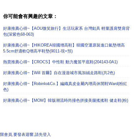
你可能會有興趣的文章：
好康推薦心得~【AOU微笑旅行】生活玩家系 台灣釦具 輕量護肩雙肩背
包(深紫色68-063)
好康推薦心得~【HIKOREA韓國增高鞋】韓國空運原裝進口氣墊增高
5.5cm舒適軟Q增高半鞋墊(9011-現+預)
熱賣推薦心得~【CROCS】中性鞋 動力魔笛平底鞋(204143-0A1)
好康推薦心得~【Will 首爾】自在漫遊城市風加絨走路鞋(共2色)
好康推薦心得~【Robinlo&Co.】編織真皮金屬內增高休閒鞋Ward(粉紅
色)
好康推薦心得~【MOM】韓版潮流時尚撞色拼接美腿搖搖鞋 健走鞋(粉)
限會員,要發表迴響,請先登入