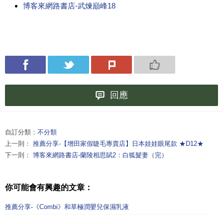
博客來網路書店-武煉巔峰18
回應
自訂分類：
不分類
上一則：
推薦分享-【增田家假睫毛專賣店】日本娃娃眼尾款 ★D12★
下一則：
博客來網路書店-蘭陵相思賦2：白狐髮妻（完）
你可能會有興趣的文章：
推薦分享-《Combi》和草極潤嬰兒保濕乳液