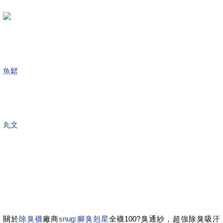
魚鬆
丸文
關於
除臭襪
廠商
snug
:
腳臭剋星
全襪100?臭通紗，超強除臭吸汗