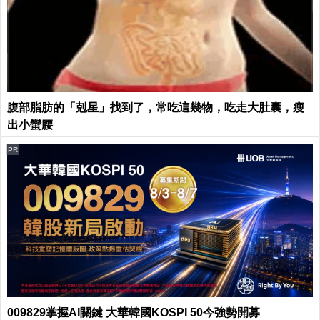
腹部脂肪的「剋星」找到了，常吃這幾物，吃走大肚囊，瘦
出小蠻腰
PR
009829掌握AI關鍵 大華韓國KOSPI 50今強勢開募