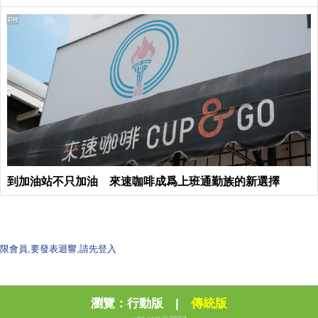
PR
到加油站不只加油 來速咖啡成爲上班通勤族的新選擇
限會員,要發表迴響,請先登入
瀏覽：
行動版
|
傳統版