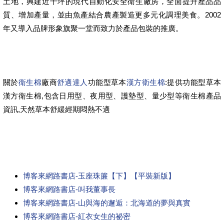
土地，興建近千坪的現代自動化安全衛生廠房，全面提升產品品
質、增加產量，並由魚產結合農產製造更多元化調理美食。2002
年又導入品牌形象旗聚一堂而致力於產品包裝的推廣。
關於
衛生棉
廠商
舒適達人
功能型草本
漢方衛生棉
:提供功能型草本
漢方衛生棉,包含日用型、夜用型、護墊型、量少型等衛生棉產品
資訊,天然草本舒緩經期悶熱不適
博客來網路書店-玉座珠簾【下】【平裝新版】
博客來網路書店-叫我董事長
博客來網路書店-山與海的邂逅：北海道的夢與真實
博客來網路書店-紅衣女生的祕密