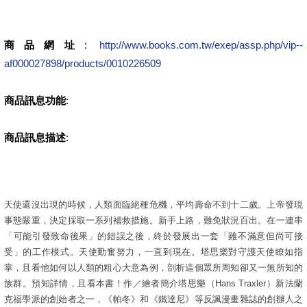
商品網址
:
http://www.books.com.tw/exep/assp.php/vip--
af000027898/products/0010226509
商品訊息功能
:
商品訊息描述
:
天使還沒出現的時候，人類面臨絕種危機，平均壽命不到十二歲。上帝發現
事態嚴重，決定採取一系列補救措施。新手上路，難免狀況百出。在一連串
「可能引發致命後果」的錯誤之後，終於發展出一套「雖不滿意但尚可接
受」的工作模式。天使勤奮努力，一直到現在。塔思樂對守護天使瞭如指
掌，且看他如何以人類的粗心大意為例，剖析這個眾所周知卻又一無所知的
族群。預知詳情，且看本書！作／繪者簡介塔思樂（Hans Traxler）新法蘭
克福學派的創始者之一，《帕冬》和《鐵達尼》等反諷漫畫雜誌的創辦人之