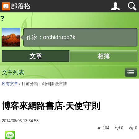
?
作家：orchidrubp7k
文章
相簿
文章列表
所有文章
/
目前分類：創作|浪漫言情
博客來網路書店-天使守則
2014
/
08
/
06
13:34:58
104
0
0