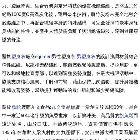
力、透氣乾爽。結合竹炭與奈米科技的優質機能纖維，是將孟宗竹
經過1000度C高溫炭化後，運用奈米技術，將竹炭粉末完全地融合
於纖維之中，再配合纖維本身的特殊結構，可完全發揮竹炭本身除
臭功能的特性，並產生人體所需負離子與阻絕電磁波，達到健康穿
襪的舒適。
關於
塑身衣
廠商
equmen
男性塑身衣:
男塑身衣
的設計強調材質結合
彈性纖維、尼龍和聚酯纖維，能自然收緊腰腹脂肪、提拉肩膀，更
可以和緩地拉直背部，以達到調整姿勢身型。在最大極限活動中，
協助支撐核心肌肉、手肘和前臂，藉由保持肌肉溫暖、提升身體機
能和改善姿勢，幫助提升運動時的最佳肌能和減少受傷風險。
關於
魚鬆
廠商
丸文
食品:
丸文食品
旗聚一堂創立於民國39年，是台
中一家近60年老字號的魚香世家，以新鮮味美、高品質的
旗魚鬆
而
遠近馳名，由於口味、手藝傳統道地，貨真價實而供不應求。
1995年在創辦人梁火村的大力經營下，於台中縣大裡工業區購置