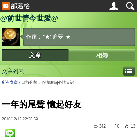
@前世情今世愛@
作家：*★°追夢°★
文章
相簿
文章列表
所有文章
/
目前分類：心情隨筆|心情日記
一年的尾聲 憶起好友
2010
/
12
/
12
22:26:59
342
0
13