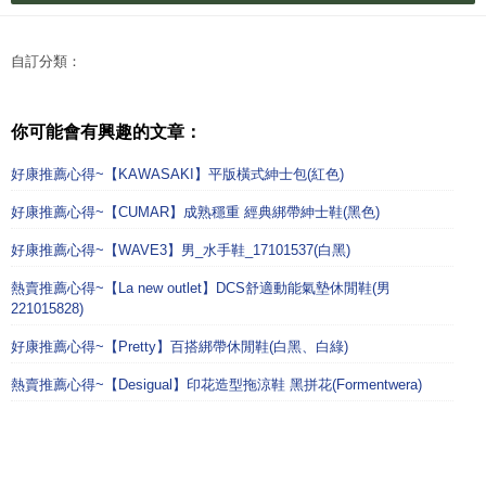
自訂分類：
你可能會有興趣的文章：
好康推薦心得~【KAWASAKI】平版橫式紳士包(紅色)
好康推薦心得~【CUMAR】成熟穩重 經典綁帶紳士鞋(黑色)
好康推薦心得~【WAVE3】男_水手鞋_17101537(白黑)
熱賣推薦心得~【La new outlet】DCS舒適動能氣墊休閒鞋(男
221015828)
好康推薦心得~【Pretty】百搭綁帶休閒鞋(白黑、白綠)
熱賣推薦心得~【Desigual】印花造型拖涼鞋 黑拼花(Formentwera)