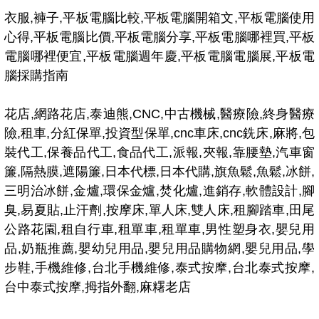
衣服,褲子,平板電腦比較,平板電腦開箱文,平板電腦使用
心得,平板電腦比價,平板電腦分享,平板電腦哪裡買,平板
電腦哪裡便宜,平板電腦週年慶,平板電腦電腦展,平板電
腦採購指南
花店,網路花店,泰迪熊,CNC,中古機械,醫療險,終身醫療
險,租車,分紅保單,投資型保單,cnc車床,cnc銑床,麻將,包
裝代工,保養品代工,食品代工,派報,夾報,靠腰墊,汽車窗
簾,隔熱膜,遮陽簾,日本代標,日本代購,旗魚鬆,魚鬆,冰餅,
三明治冰餅,金爐,環保金爐,焚化爐,進銷存,軟體設計,腳
臭,易夏貼,止汗劑,按摩床,單人床,雙人床,租腳踏車,田尾
公路花園,租自行車,租單車,租單車,男性塑身衣,嬰兒用
品,奶瓶推薦,嬰幼兒用品,嬰兒用品購物網,嬰兒用品,學
步鞋,手機維修,台北手機維修,泰式按摩,台北泰式按摩,
台中泰式按摩,拇指外翻,麻糬老店