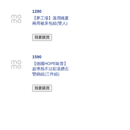
1280
【夢工場】溫潤織夏
兩用被床包組(雙人)
1590
【德國HOPE歐普】
超導熱不沾彩漾鑽石
雙鍋組(三件組)