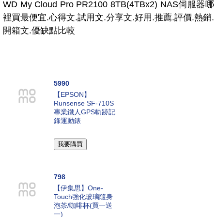
WD My Cloud Pro PR2100 8TB(4TBx2) NAS伺服器哪
裡買最便宜.心得文.試用文.分享文.好用.推薦.評價.熱銷.
開箱文.優缺點比較
5990
【EPSON】
Runsense SF-710S
專業鐵人GPS軌跡記
錄運動錶
798
【伊集思】One-
Touch強化玻璃隨身
泡茶/咖啡杯(買一送
一)