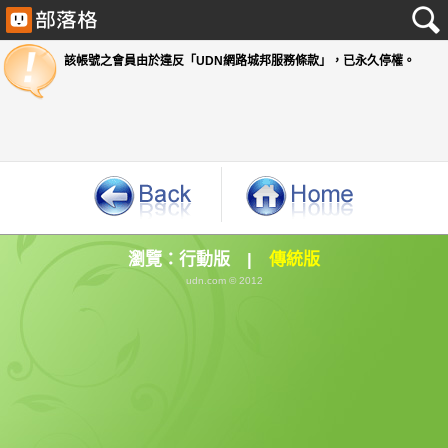
該帳號之會員由於違反「UDN網路城邦服務條款」
瀏覽：
行動版
|
傳統版
udn.com © 2012