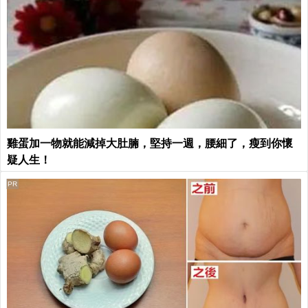
雞蛋加一物就能減掉大肚腩，堅持一週，腰細了，瘦到你懷
疑人生！
PR