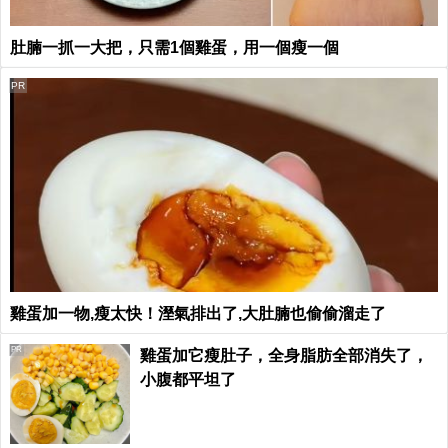
肚腩一抓一大把，只需1個雞蛋，用一個瘦一個
PR
雞蛋加一物,瘦太快！溼氣排出了,大肚腩也偷偷溜走了
PR
雞蛋加它瘦肚子，全身脂肪全部消失了，
小腹都平坦了