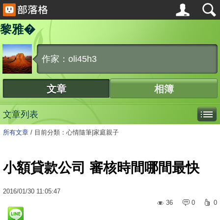
黎雅�
作家：oli45h3
文章
相簿
文章列表
所有文章
/
目前分類：心情隨筆|家庭親子
小額貸款公司 審核時間哪間最快
2016
/
01
/
30
11:05:47
36
0
0