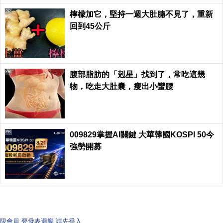
PR
檸檬加它，堅持一週大肚腩不見了，重新
回到45公斤
PR
腹部脂肪的「剋星」找到了，常吃這幾
物，吃走大肚囊，瘦出小蠻腰
PR
009829掌握AI關鍵 大華韓國KOSPI 50今
強勢開募
限會員,要發表迴響,請先登入