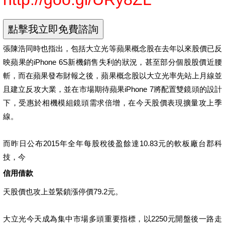
張陳浩同時也指出，包括大立光等蘋果概念股在去年以來股價已反
映蘋果的iPhone 6S新機銷售失利的狀況，甚至部分個股股價近腰
斬，而在蘋果發布財報之後，蘋果概念股以大立光率先站上月線並
且建立反攻大業，並在市場期待蘋果iPhone 7將配置雙鏡頭的設計
下，受惠於相機模組鏡頭需求倍增，在今天股價表現擴量攻上季
線。
而昨日公布2015年全年每股稅後盈餘達10.83元的軟板廠台郡科
技，今
信用借款
天股價也攻上並緊鎖漲停價79.2元。
大立光今天成為集中市場多頭重要指標，以2250元開盤後一路走