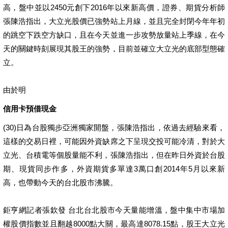
高，盤中並以2450元創下2016年以來新高價，證券、期貨分析師
張陳浩指出，大立光股價已強勢站上月線，並且完全封閉今年年初
的跳空下跌空方缺口，且在今天並進一步攻勢放量站上季線，在今
天的關鍵時刻展現其股王的強勢，目前並確立大立光的底部型態確
立。
由於明
信用卡預借現金
(30)日為台股獨步亞洲獨家開盤，張陳浩指出，依過去經驗來看，
這樣的交易日裡，可能因外資缺席之下呈現交投可能冷清，對於大
立光、台積電等個股量能不利，張陳浩指出，但在昨日外資於台股
期、現貨同步作多，外資期貨多單達3萬口創2014年5月以來新
高，也帶動今天的台北股市沸騰。
鉅亨網記者張欽發 台北台北股市今天量能增溫，盤中集中市場加
權股價指數並且翻越8000點大關，最高達8078.15點，股王大立光