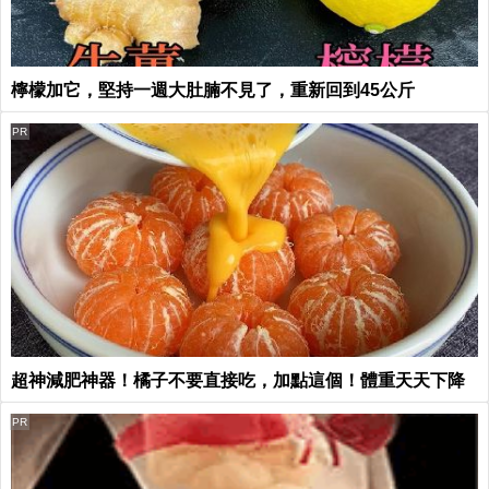
檸檬加它，堅持一週大肚腩不見了，重新回到45公斤
PR
超神減肥神器！橘子不要直接吃，加點這個！體重天天下降
PR