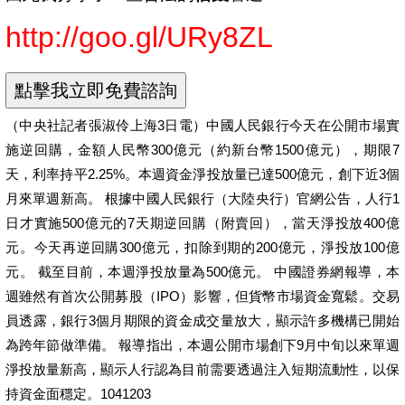
http://goo.gl/URy8ZL
（中央社記者張淑伶上海3日電）中國人民銀行今天在公開市場實
施逆回購，金額人民幣300億元（約新台幣1500億元），期限7
天，利率持平2.25%。本週資金淨投放量已達500億元，創下近3個
月來單週新高。 根據中國人民銀行（大陸央行）官網公告，人行1
日才實施500億元的7天期逆回購（附賣回），當天淨投放400億
元。今天再逆回購300億元，扣除到期的200億元，淨投放100億
元。 截至目前，本週淨投放量為500億元。 中國證券網報導，本
週雖然有首次公開募股（IPO）影響，但貨幣市場資金寬鬆。交易
員透露，銀行3個月期限的資金成交量放大，顯示許多機構已開始
為跨年節做準備。 報導指出，本週公開市場創下9月中旬以來單週
淨投放量新高，顯示人行認為目前需要透過注入短期流動性，以保
持資金面穩定。1041203