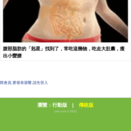
腹部脂肪的「剋星」找到了，常吃這幾物，吃走大肚囊，瘦
出小蠻腰
限會員,要發表迴響,請先登入
瀏覽：
行動版
|
傳統版
udn.com © 2012