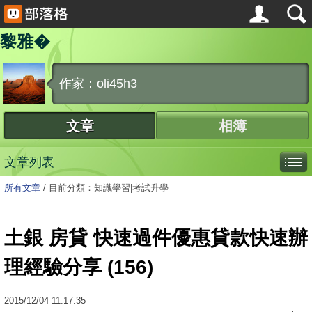
黎雅�
作家：oli45h3
文章
相簿
文章列表
所有文章
/
目前分類：知識學習|考試升學
土銀 房貸 快速過件優惠貸款快速辦
理經驗分享 (156)
2015
/
12
/
04
11:17:35