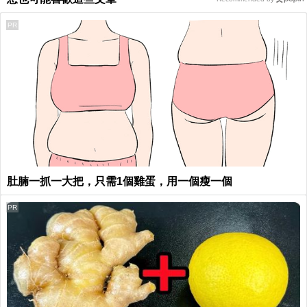
PR
肚腩一抓一大把，只需1個雞蛋，用一個瘦一個
PR