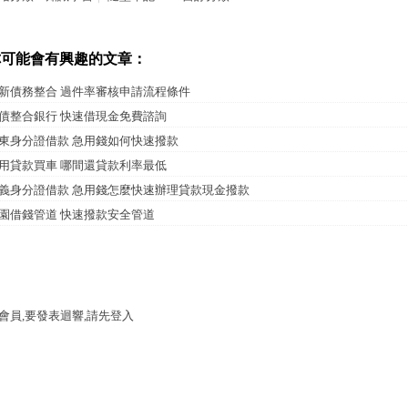
你可能會有興趣的文章：
新債務整合 過件率審核申請流程條件
債整合銀行 快速借現金免費諮詢
東身分證借款 急用錢如何快速撥款
用貸款買車 哪間還貸款利率最低
義身分證借款 急用錢怎麼快速辦理貸款現金撥款
園借錢管道 快速撥款安全管道
會員,要發表迴響,請先登入