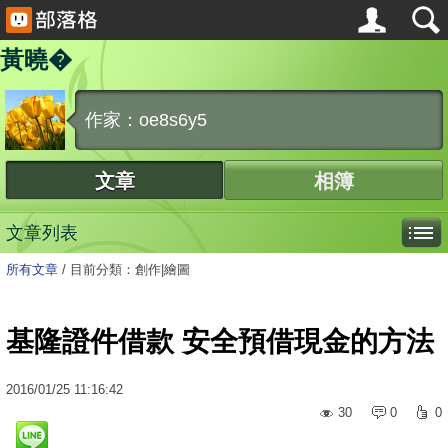
黃曉�
作家：oe8s6y5
文章
相簿
文章列表
所有文章
/
目前分類：創作|繪圖
基隆證件借款 安全預借現金的方法
2016
/
01
/
25
11:16:42
30
0
0