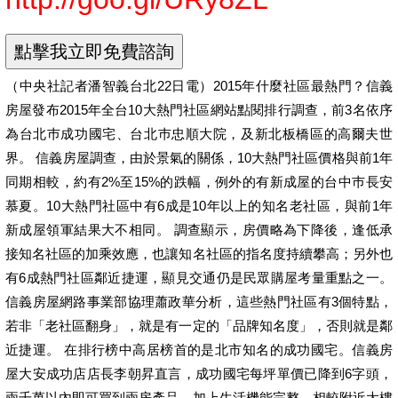
（中央社記者潘智義台北22日電）2015年什麼社區最熱門？信義
房屋發布2015年全台10大熱門社區網站點閱排行調查，前3名依序
為台北巿成功國宅、台北巿忠順大院，及新北板橋區的高爾夫世
界。 信義房屋調查，由於景氣的關係，10大熱門社區價格與前1年
同期相較，約有2%至15%的跌幅，例外的有新成屋的台中巿長安
慕夏。10大熱門社區中有6成是10年以上的知名老社區，與前1年
新成屋領軍結果大不相同。 調查顯示，房價略為下降後，逢低承
接知名社區的加乘效應，也讓知名社區的指名度持續攀高；另外也
有6成熱門社區鄰近捷運，顯見交通仍是民眾購屋考量重點之一。
信義房屋網路事業部協理蕭政華分析，這些熱門社區有3個特點，
若非「老社區翻身」，就是有一定的「品牌知名度」，否則就是鄰
近捷運。 在排行榜中高居榜首的是北市知名的成功國宅。信義房
屋大安成功店店長李朝昇直言，成功國宅每坪單價已降到6字頭，
兩千萬以內即可買到兩房產品。加上生活機能完整，相較附近大樓