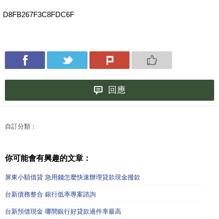
D8FB267F3C8FDC6F
回應
自訂分類：
你可能會有興趣的文章：
屏東小額借貸 急用錢怎麼快速辦理貸款現金撥款
台新債務整合 銀行低率專案諮詢
台新預借現金 哪間銀行好貸款過件率最高