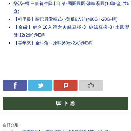
樂活e棧 三低養生降卡年菜-團團圓圓-滷味湯圓(10顆-盒,共5
盒)
【料里長】歐巴最愛韓式小黃瓜8入組(480G+-20G-瓶)
【金饌】綜合18入禮盒★綠豆椪-3+純綠豆椪-3+土鳳梨
酥-12(2盒)@E@
【喜年來】金牛角－原味(60gx2入)@E@
回應
自訂分類：