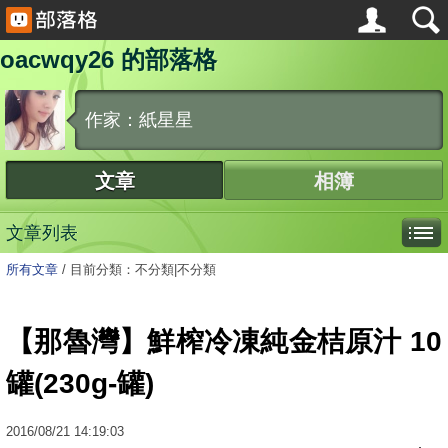
oacwqy26 的部落格
作家：紙星星
文章
相簿
文章列表
所有文章
/
目前分類：不分類|不分類
【那魯灣】鮮榨冷凍純金桔原汁 10
罐(230g-罐)
2016
/
08
/
21
14:19:03