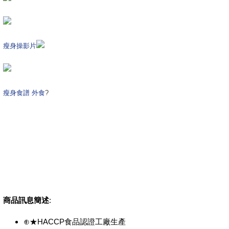
瘦身操影片
瘦身食譜 外食
?
商品訊息簡述
:
⊕★HACCP食品認證工廠生產