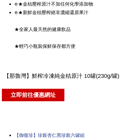
⊕★金桔壓榨原汁不加任何化學添加物
⊕★新鮮金桔壓榨絕非濃縮還原果汁
★全家人最天然的健康飲品
★輕巧小瓶裝保鮮保存都方便
【御復珍】珍榖杏仁黑珍榖六罐組