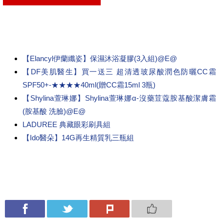
【Elancyl伊蘭纖姿】保濕沐浴凝膠(3入組)@E@
【DF美肌醫生】買一送三 超清透玻尿酸潤色防曬CC霜
SPF50+-★★★★40ml(贈CC霜15ml 3瓶)
【Shylina萱琳娜】Shylina萱琳娜α-沒藥荳蔻胺基酸潔膚霜
(胺基酸 洗臉)@E@
LADUREE 典藏眼彩刷具組
【Ido醫朵】14G再生精質乳三瓶組