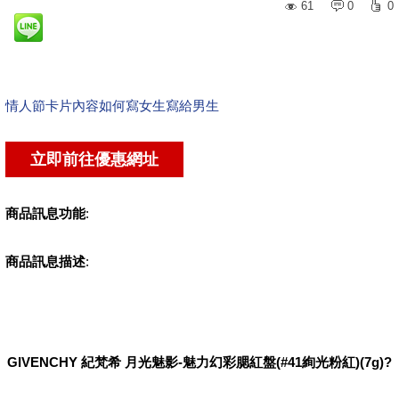
61
0
0
情人節卡片內容如何寫女生寫給男生
商品訊息功能
:
商品訊息描述
:
GIVENCHY 紀梵希 月光魅影-魅力幻彩腮紅盤(#41絢光粉紅)(7g)?