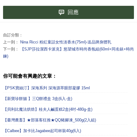
回應
自訂分類：
上一則：
Nina Ricci 粉紅童話女性淡香水(75ml)-送品牌身體乳
下一則：
【SJP莎拉潔西卡派克】慾望城市時尚香氛組(60ml+同名錶+時尚
鍊)
你可能會有興趣的文章：
【PSK寶絲汀】深海系列 深海源萃眼部凝膠 15ml
【新寶珍餅舖 】三Q餅禮盒 3盒(6入-盒)
【貝利比魔法烘焙】桂夫人鹹蛋糕2盒(4吋-480g-盒)
【臺灣農畜】★部落客狂推★QQ豬腳凍_500g(2入組)
【Calbee】加卡比Jagabee起司杯裝40g(6入)