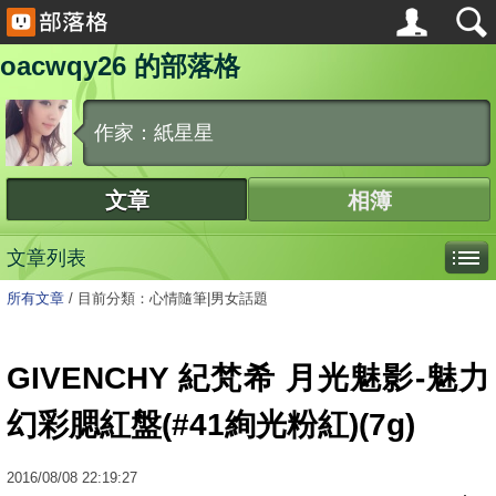
oacwqy26 的部落格
作家：紙星星
文章
相簿
文章列表
所有文章
/
目前分類：心情隨筆|男女話題
GIVENCHY 紀梵希 月光魅影-魅力
幻彩腮紅盤(#41絢光粉紅)(7g)
2016
/
08
/
08
22:19:27