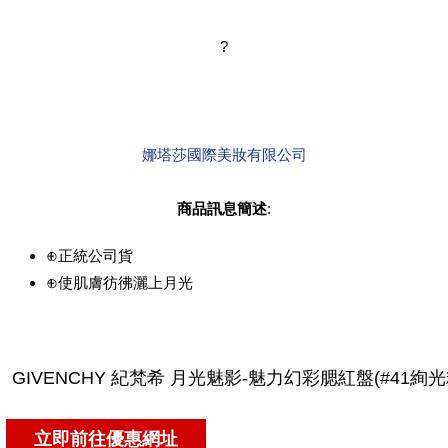
?
娜塔莎國際美妝有限公司
商品訊息簡述
:
⊕正統公司貨
⊕使肌膚彷彿灑上月光