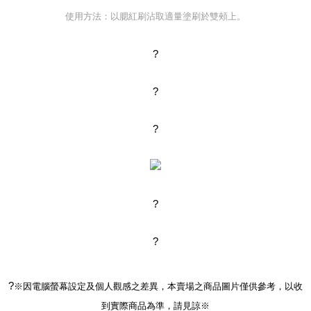
使用方法：以腮紅刷沾取適量塗刷於雙頰上。
?
?
?
?
?
?
※因電腦螢幕設定及個人觀感之差異，本賣場之商品圖片僅供參考，以收
到實際商品為準，請見諒※