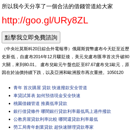
所以我今天分享了一個合法的借錢管道給大家
http://goo.gl/URy8ZL
（中央社莫斯科20日綜合外電報導）俄羅斯貨幣盧布今天貶至近歷
史新低，自盧布2014年12月驟貶後，美元兌盧布匯率首次升破80
大關，來到80.01。 盧布兌歐元午盤也貶至87.67盧布兌1歐元，原
因在於油價持續下跌，以及亞洲和歐洲股市再次重挫。1050120
青年 首次購屋 貸款 快速撥款安全管道
車貸試算表 如何預借現金安全快速
桃園借錢管道 推薦低率貸款
銀行借貸條件 哪間銀行貸款利率最低馬上過件撥款
公教房屋貸款利率比較 哪間還貸款利率最低
勞工局青年創業貸款 超快速辦理貸款專家