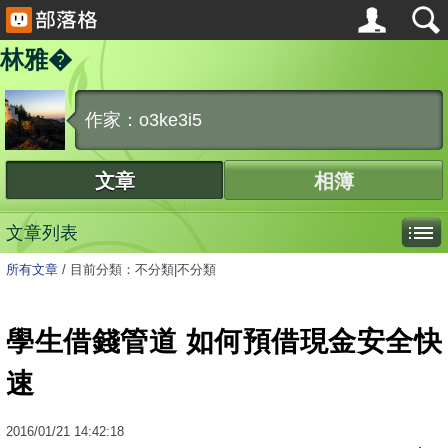
林雅�
作家：o3ke3i5
文章
相簿
文章列表
所有文章
/
目前分類：不分類|不分類
學生借錢管道 如何預借現金安全快
速
2016
/
01
/
21
14:42:18