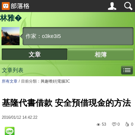
林雅�
作家：o3ke3i5
文章
相簿
文章列表
所有文章
/
目前分類：興趣嗜好|電腦3C
基隆代書借款 安全預借現金的方法
2016
/
01
/
12
14:42:22
53
0
0