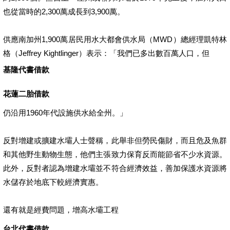
也從當時的2,300萬成長到3,900萬。
供應南加州1,900萬居民用水大都會供水局（MWD）總經理凱特林
格（Jeffrey Kightlinger）表示：「我們已多出數百萬人口，但
基隆代書借款
花蓮二胎借款
仍沿用1960年代設施供水給全州。」
反對增建或擴建水壩人士聲稱，此舉非但勞民傷財，而且危及魚群
和其他野生動物生態，他們主張致力保育反而能節省不少水資源。
此外，反對者認為增建水壩並不符合經濟效益，善加保護水資源將
水儲存於地底下較經濟實惠。
還有就是經費問題，增高水壩工程
台北代書借款