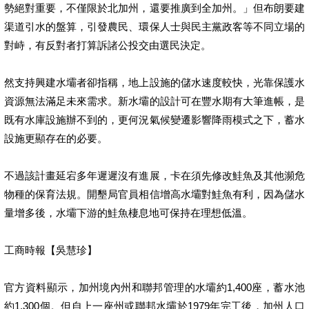
勢絕對重要，不僅限於北加州，還要推廣到全加州。」但布朗要建
渠道引水的盤算，引發農民、環保人士與民主黨政客等不同立場的
對峙，有反對者打算訴諸公投交由選民決定。
然支持興建水壩者卻指稱，地上設施的儲水速度較快，光靠保護水
資源無法滿足未來需求。新水壩的設計可在豐水期有大筆進帳，是
既有水庫設施辦不到的，更何況氣候變遷影響降雨模式之下，蓄水
設施更顯存在的必要。
不過該計畫延宕多年遲遲沒有進展，卡在須先修改鮭魚及其他瀕危
物種的保育法規。開墾局官員相信增高水壩對鮭魚有利，因為儲水
量增多後，水壩下游的鮭魚棲息地可保持在理想低溫。
工商時報【吳慧珍】
官方資料顯示，加州境內州和聯邦管理的水壩約1,400座，蓄水池
約1,300個。但自上一座州或聯邦水壩於1979年完工後，加州人口