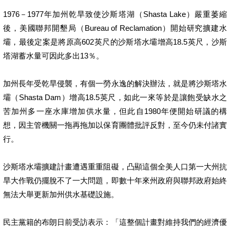
1976－1977年加州乾旱致使沙斯塔湖（Shasta Lake）嚴重萎縮
後，美國聯邦開墾局（Bureau of Reclamation）開始研究擴建水
壩，最後定案是將原高602英尺的沙斯塔水壩增高18.5英尺，沙斯
塔湖蓄水量可因此多出13％。
加州長年受乾旱侵襲，有個一勞永逸的解決辦法，就是將沙斯塔水
壩（Shasta Dam）增高18.5英尺，如此一來等於是讓飽受缺水之
苦加州多一座水庫增加供水量，但此自1980年便開始研議的構
想，因主管機關一拖再拖加以保育團體批評反對，至今仍未付諸實
行。
沙斯塔水壩擴建計畫遭遇重重阻礙，凸顯這個全美人口第一大州抗
旱大作戰仍擺脫不了一大問題，即數十年來州政府與聯邦政府始終
無法大舉更新加州供水基礎設施。
民主黨籍的布朗日前受訪表示：「這整個計畫對維持我們的經濟優