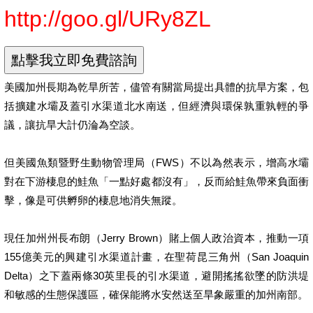
http://goo.gl/URy8ZL
美國加州長期為乾旱所苦，儘管有關當局提出具體的抗旱方案，包
括擴建水壩及蓋引水渠道北水南送，但經濟與環保孰重孰輕的爭
議，讓抗旱大計仍淪為空談。
但美國魚類暨野生動物管理局（FWS）不以為然表示，增高水壩
對在下游棲息的鮭魚「一點好處都沒有」，反而給鮭魚帶來負面衝
擊，像是可供孵卵的棲息地消失無蹤。
現任加州州長布朗（Jerry Brown）賭上個人政治資本，推動一項
155億美元的興建引水渠道計畫，在聖荷昆三角州（San Joaquin
Delta）之下蓋兩條30英里長的引水渠道，避開搖搖欲墜的防洪堤
和敏感的生態保護區，確保能將水安然送至旱象嚴重的加州南部。