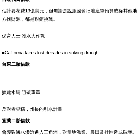
估計要花費13億美元，但無論是說服國會批准這筆預算或從其他地
方找財源，都是艱鉅挑戰。
保育人士 護水大作戰
■California faces lost decades in solving drought.
台東二胎借款
擴建水壩 阻礙重重
反對者聲稱，州長的引水計畫
宜蘭二胎借款
會導致海水滲透進入三角洲，對當地漁業、農田及社區造成破壞。