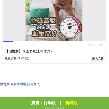
ads by popIn
【仙桃牌】保血平丸(去羚羊角)
觀看次數 41,439次
深入了解
限會員,要發表迴響,請先登入
瀏覽：
行動版
|
傳統版
udn.com © 2012