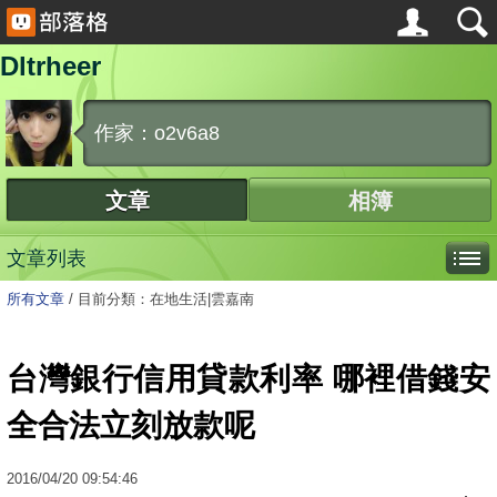
Dltrheer
作家：o2v6a8
文章
相簿
文章列表
所有文章
/
目前分類：在地生活|雲嘉南
台灣銀行信用貸款利率 哪裡借錢安
全合法立刻放款呢
2016
/
04
/
20
09:54:46