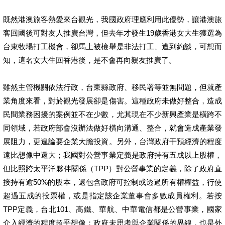
既然港澳旅客熱愛來台觀光，我國政府理應利用此優勢，讓港澳旅
客回國後可對友人推廣台灣，但去年才發生19歲香港女大生獲選為
台東牧場打工機會，卻馬上被檢舉是非法打工、遭到約談，可想而
知，這名女大生回香港後，是不會再向親友推廣了。
雖然主管機關依法行政，台東縣政府、移民署等並無問題，但就產
業角度來看，對於觀光發展卻是傷害。這種政府未做好整合，造成
民間業務困擾的案例並不在少數，尤其現在不少新興產業是橫跨不
同領域，若政府部會沒辦法做好橫向溝通、整合，就會造成產業發
展阻力，更遑論要企業大膽投資。另外，台灣政府干預經濟的程度
遠比想像中還大；我國對公營事業定義是政府持有五成以上股權，
但比照跨太平洋夥伴關係（TPP）對公營事業的定義，除了政府直
接持有逾50%的股本，還包含政府可控制或透過所有權權益，行使
超過五成的投票權，或是指定該企業董事會多數成員權利。若按
TPP定義，台北101、高鐵、華航、中華電信都是公營事業，國家
介入經濟的程度超乎想像；政府未思考與企業關係的界線，也是外