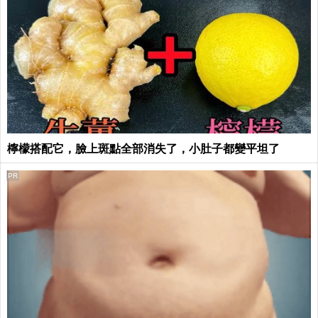
檸檬搭配它，臉上斑點全部消失了，小肚子都變平坦了
PR