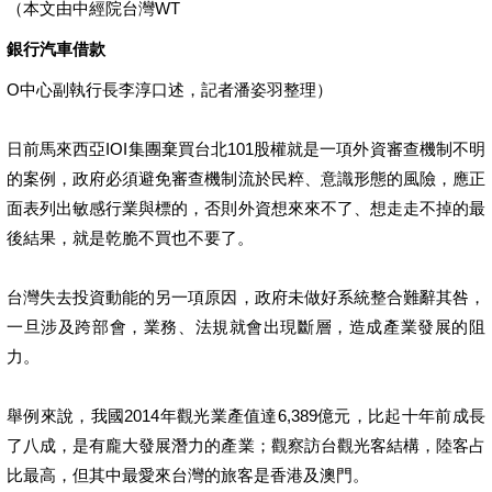
（本文由中經院台灣WT
銀行汽車借款
O中心副執行長李淳口述，記者潘姿羽整理）
日前馬來西亞IOI集團棄買台北101股權就是一項外資審查機制不明
的案例，政府必須避免審查機制流於民粹、意識形態的風險，應正
面表列出敏感行業與標的，否則外資想來來不了、想走走不掉的最
後結果，就是乾脆不買也不要了。
台灣失去投資動能的另一項原因，政府未做好系統整合難辭其咎，
一旦涉及跨部會，業務、法規就會出現斷層，造成產業發展的阻
力。
舉例來說，我國2014年觀光業產值達6,389億元，比起十年前成長
了八成，是有龐大發展潛力的產業；觀察訪台觀光客結構，陸客占
比最高，但其中最愛來台灣的旅客是香港及澳門。