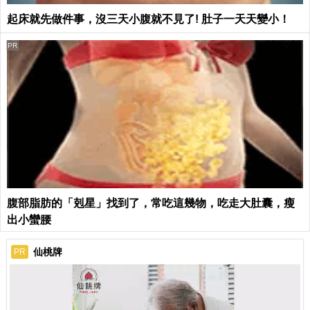
起床就先做件事，沒三天小腹就不見了! 肚子一天天變小！
PR
腹部脂肪的「剋星」找到了，常吃這幾物，吃走大肚囊，瘦
出小蠻腰
仙桃牌
PR