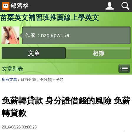
苗栗英文補習班推薦線上學英文
作家：nzgj9pw15e
文章
相簿
文章列表
所有文章
/
目前分類：不分類|不分類
免薪轉貸款 身分證借錢的風險 免薪
轉貸款
2016
/
08
/
28
03:00:23