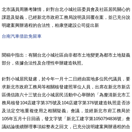
北市議員周勝考陳情，針對台北小城社區委員會及社區居民關心的
課題及疑義，已經新北市政府工務局說明及回覆在案，並已充分說
明建案興辦過程的合法性，柏康堡建設公司提出新
台南汽車借款免留車
聞稿中指出：有關台北小城社區由非都市土地變更為都市土地疑義
部分，依據合法性及合理性申辦建造執照。
針對小城居民疑慮，於今年一月十二日經由當地多位民代議員，要
求新北市政府工務局等相關核發建照單位人員，出席在新北市新店
區僑信路六十三號台北小城居民活動中心舉辦的「為釐清新北市工
務局核發104店建字第375號及104店建字第376號建造執照是否涉
及法定空地重複使用之相關疑義」會議，並經新北市府工務局於
105年五月十日回函，發文字號「新北工建字第1050794836號」會
議結論後續辦理事項綜整表之回文，已充分說明建案興辦過程的合