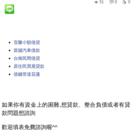
51
0
0
宜蘭小額借貸
當舖汽車借款
台南民間借貸
原住民買屋貸款
借錢管道花蓮
如果你有資金上的困難,想貸款、整合負債或者有貸
款問題想諮詢
歡迎填表免費諮詢喔^^