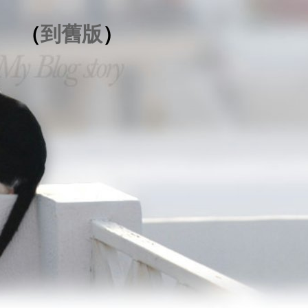
（
到舊版
）