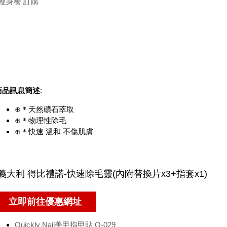
瘦身餐 訂購
商品訊息簡述
:
⊕＊天然礦石萃取
⊕＊物理性除毛
⊕＊快速 溫和 不傷肌膚
Quickly Nail美甲指甲貼 Q-029