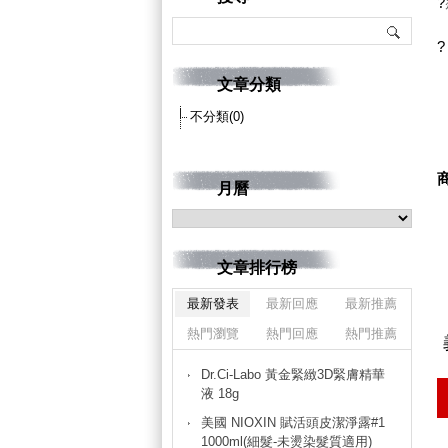
?
?
文章分類
不分類(0)
月曆
文章排行榜
最新發表
最新回應
最新推薦
熱門瀏覽
熱門回應
熱門推薦
Dr.Ci-Labo 黃金緊緻3D緊膚精華
液 18g
美國 NIOXIN 賦活頭皮潔淨露#1
1000ml(細髮-未燙染髮質適用)