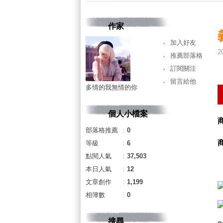
作家
加入好友
2
推薦部落格
訂閱關注
留言給他
多情的我無情的你
個人小檔案
部落格推薦
：
0
等級
：
6
點閱人氣
：
37,503
本日人氣
：
12
文章創作
：
1,199
相簿數
：
0
搜尋