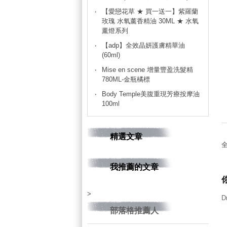
【愛戀花草 ★ 買一送一】紫羅蘭
玫瑰 水氧薰香精油 30ML ★ 水氧
薰燈系列
【adp】全效晶妍護膚精華油
(60ml)
Mise en scene 增量豐盈洗髮精
780ML-金瓶橘標
Body Temple美腹重現芳療按摩油
100ml
精選文章
我推薦的文章
>
D
部落格推薦人