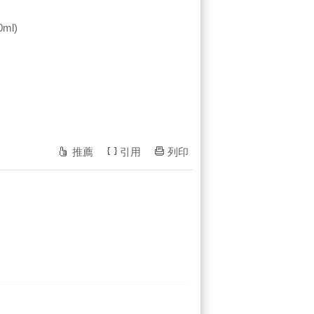
ml)
推薦
引用
列印