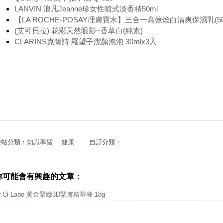
LANVIN 浪凡Jeanne珍女性噴式淡香精50ml
【LA ROCHE-POSAY理膚寶水】三合一高效煥白清爽保濕乳(50
(艾可貝拉) 花彩天然眼影~香草白(純素)
CLARINS克蘭詩 羅望子潔顏泡泡 30mlx3入
全站分類：
知識學習
｜
健康
自訂分類：
你可能會有興趣的文章：
r.Ci-Labo 黃金緊緻3D緊膚精華液 18g