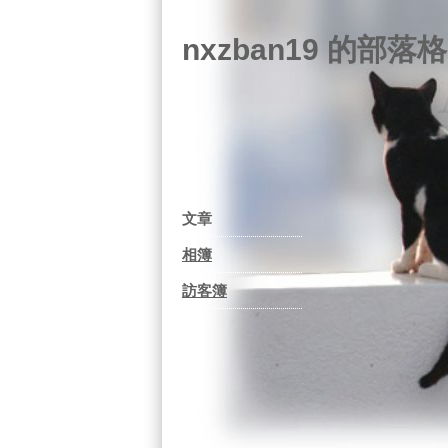
nxzban19 的部落格
文章
相簿
訪客簿