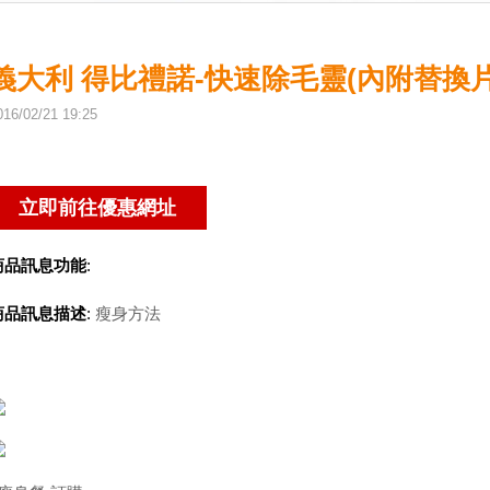
義大利 得比禮諾-快速除毛靈(內附替換片x
016
/
02
/
21
19
:
25
商品訊息功能
:
商品訊息描述
:
瘦身方法