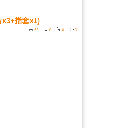
3+指套x1)
62
0
0
0