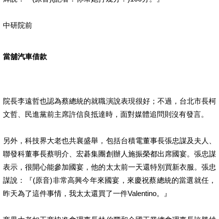
中研院前
當舖汽車借款
院長李遠哲也認為蔡總統的就職演說表現很好；不過，台北市長柯
文哲、民進黨前主席許信良抵達時，面對媒體追問則沒有發言。
另外，科技界大老也共襄盛舉，包括台積電董事長張忠謀及夫人、
聯發科董事長蔡明介、宏碁集團創辦人施振榮都出席國宴。張忠謀
表示，很開心能參加國宴，他的太太前一天還特別買新衣服。張忠
謀說：『(原音)非常高興今年來國宴，來慶祝蔡總統的當選就任，
昨天為了這件事情，我太太還買了一件Valentino。』