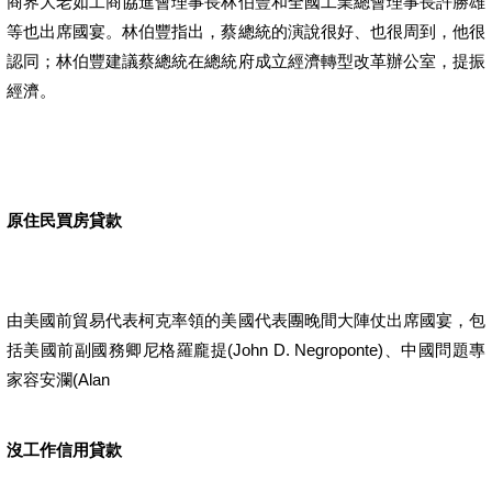
商界大老如工商協進會理事長林伯豐和全國工業總會理事長許勝雄
等也出席國宴。林伯豐指出，蔡總統的演說很好、也很周到，他很
認同；林伯豐建議蔡總統在總統府成立經濟轉型改革辦公室，提振
經濟。
原住民買房貸款
由美國前貿易代表柯克率領的美國代表團晚間大陣仗出席國宴，包
括美國前副國務卿尼格羅龐提(John D. Negroponte)、中國問題專
家容安瀾(Alan
沒工作信用貸款