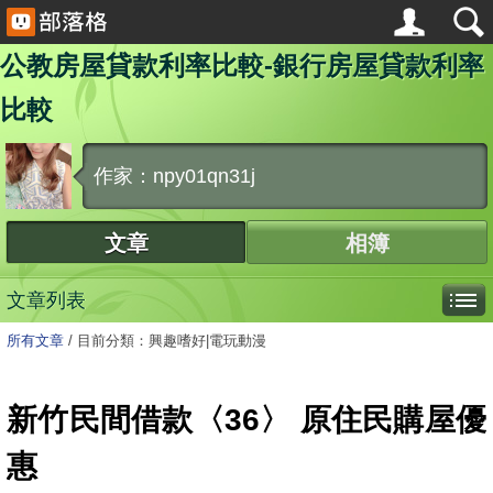
公教房屋貸款利率比較-銀行房屋貸款利率
比較
作家：npy01qn31j
文章
相簿
文章列表
所有文章
/
目前分類：興趣嗜好|電玩動漫
新竹民間借款〈36〉 原住民購屋優
惠