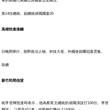
軍的美國代表團出席國宴也受關注。
第14任總統、副總統就職國宴20
高雄快速借錢
日晚間舉行，朝野政治人物、科技大老、外國使節團冠蓋雲集。
前總
新竹民間信貸
統李登輝抵達時表示，他為蔡英文總統的就職演說打100分。李登
輝說：『(原音)(記者：你幫她打幾分？)100分。』