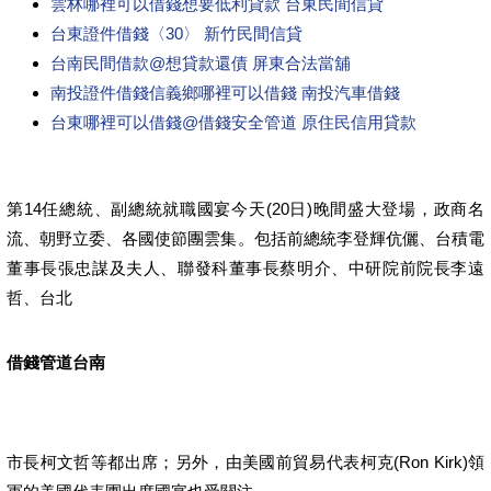
雲林哪裡可以借錢想要低利貸款 台東民間信貸
台東證件借錢〈30〉 新竹民間信貸
台南民間借款@想貸款還債 屏東合法當舖
南投證件借錢信義鄉哪裡可以借錢 南投汽車借錢
台東哪裡可以借錢@借錢安全管道 原住民信用貸款
第14任總統、副總統就職國宴今天(20日)晚間盛大登場，政商名
流、朝野立委、各國使節團雲集。包括前總統李登輝伉儷、台積電
董事長張忠謀及夫人、聯發科董事長蔡明介、中研院前院長李遠
哲、台北
借錢管道台南
市長柯文哲等都出席；另外，由美國前貿易代表柯克(Ron Kirk)領