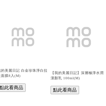
我的美麗日記 白金珍珠淨白拉
【我的美麗日記】深層極淨水潤
提面膜8入(M)
潔顏乳 100ml(M)