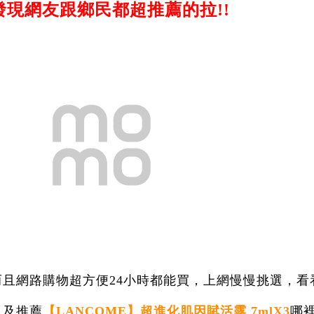
發現網友跟鄉民都超推薦的拉!!
而且網路購物超方便24小時都能買，上網慢慢挑選，看
以及推薦
【LANCOME】超進化肌因賦活露 7mlX3
哪裡