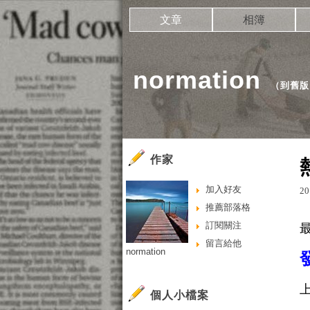
文章
相簿
normation
（
到舊版
作家
加入好友
20
推薦部落格
訂閱關注
留言給他
normation
個人小檔案