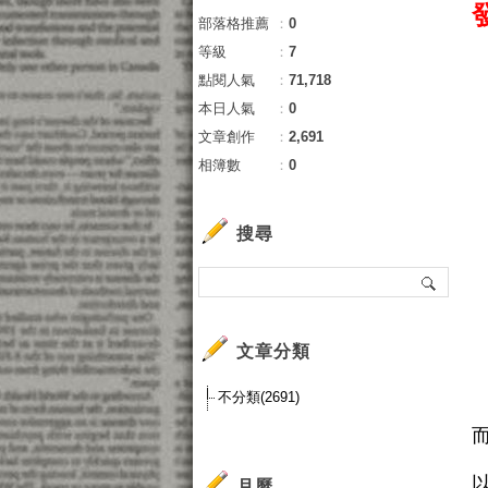
部落格推薦
：
0
等級
：
7
點閱人氣
：
71,718
本日人氣
：
0
文章創作
：
2,691
相簿數
：
0
搜尋
文章分類
不分類(2691)
月曆