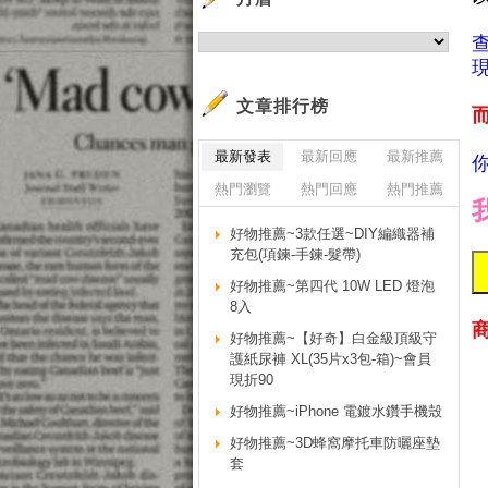
現
文章排行榜
最新發表
最新回應
最新推薦
熱門瀏覽
熱門回應
熱門推薦
好物推薦~3款任選~DIY編織器補
充包(項鍊-手鍊-髮帶)
好物推薦~第四代 10W LED 燈泡
8入
好物推薦~【好奇】白金級頂級守
護紙尿褲 XL(35片x3包-箱)~會員
現折90
好物推薦~iPhone 電鍍水鑽手機殼
好物推薦~3D蜂窩摩托車防曬座墊
套