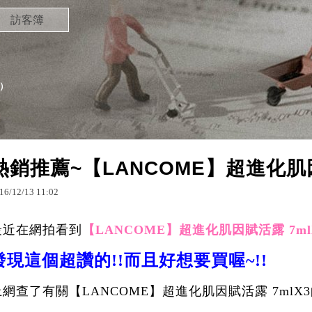
訪客簿
）
熱銷推薦~【LANCOME】超進化肌因
16
/
12
/
13
11
:
02
最近在網拍看到
【LANCOME】超進化肌因賦活露 7ml
發現這個超讚的!!而且好想要買喔~!!
上網查了有關【LANCOME】超進化肌因賦活露 7mlX