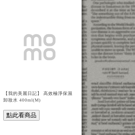
【我的美麗日記】 高效極淨保濕
卸妝水 400ml(M)