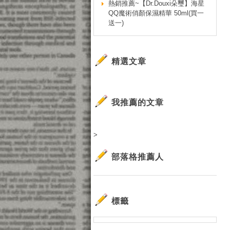
熱銷推薦~【Dr.Douxi朵璽】海星
QQ魔術俏顏保濕精華 50ml(買一
送一)
精選文章
我推薦的文章
>
部落格推薦人
標籤