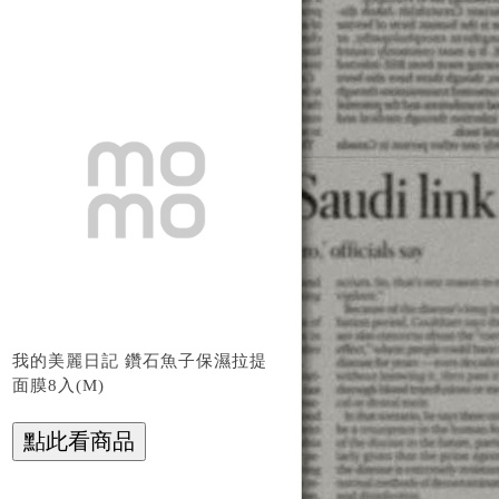
我的美麗日記 鑽石魚子保濕拉提
面膜8入(M)