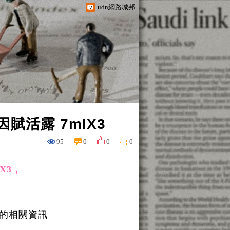
udn網路城邦
賦活露 7mlX3
95
0
0
0
X3，
3的相關資訊