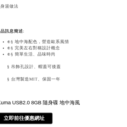
瘦身湯做法
商品訊息簡述
:
⊕§ 地中海配色，營造歐系風情
⊕§ 完美左右對稱設計概念
⊕§ 簡單生活、品味時尚
§ 吊飾孔設計、帽蓋可後蓋
§ 台灣製造MIT、保固一年