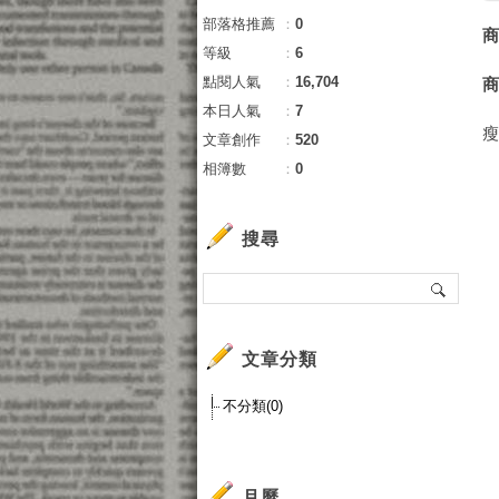
部落格推薦
：
0
等級
：
6
點閱人氣
：
16,704
本日人氣
：
7
文章創作
：
520
相簿數
：
0
搜尋
文章分類
不分類(0)
月曆