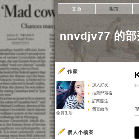
文章
相簿
nnvdjv77 的
作家
加入好友
20
推薦部落格
訂閱關注
留言給他
假
物質生活
個人小檔案