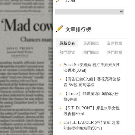
文章排行榜
最新發表
最新回應
最新推薦
熱門瀏覽
熱門回應
熱門推薦
Anna Sui安娜蘇 粉紅洋娃娃女性
淡香水(30ml)
【廣告狂銷6入組】葵花亮澤染髮
霜-5V號 葡萄紫棕
【tt max】晶鑽魔術3D礦物水粉
餅8件組
【S.T. DUPONT】摩登水手女性
淡香精50ml
ESTEE LAUDER 雅詩蘭黛 超電
能拉提抗皺精華(50ml)