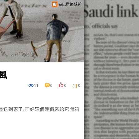
udn網路城邦
海風
11
0
0
0
海風已經送到家了,正好這個連假來給它開箱