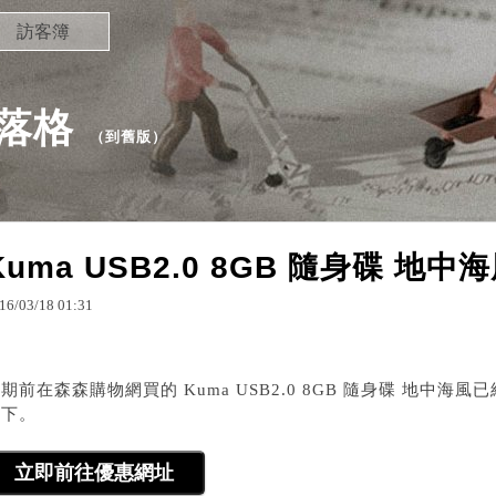
訪客簿
部落格
（
到舊版
）
Kuma USB2.0 8GB 隨身碟 地中
16
/
03
/
18
01
:
31
期前在森森購物網買的 Kuma USB2.0 8GB 隨身碟 地中
一下。