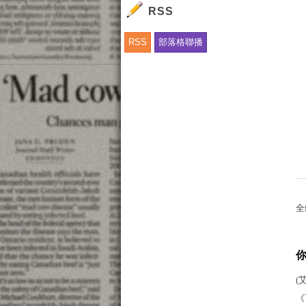
RSS
RSS
部落格聯播
全
(
《