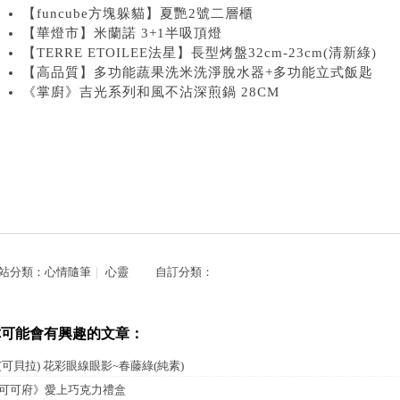
【funcube方塊躲貓】夏艷2號二層櫃
【華燈市】米蘭諾 3+1半吸頂燈
【TERRE ETOILEE法星】長型烤盤32cm-23cm(清新綠)
【高品質】多功能蔬果洗米洗淨脫水器+多功能立式飯匙
《掌廚》吉光系列和風不沾深煎鍋 28CM
站分類：
心情隨筆
｜
心靈
自訂分類：
你可能會有興趣的文章：
艾可貝拉) 花彩眼線眼影~春藤綠(純素)
可可府》愛上巧克力禮盒