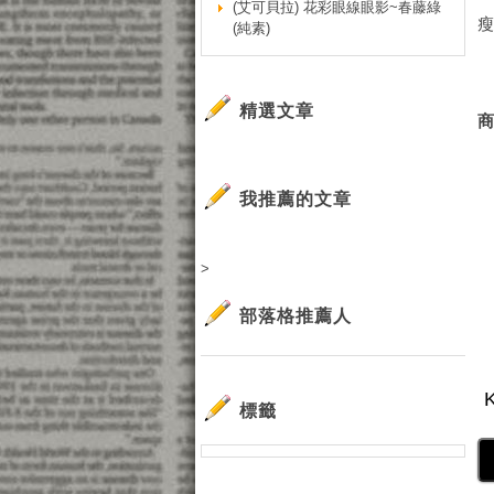
(艾可貝拉) 花彩眼線眼影~春藤綠
(純素)
精選文章
我推薦的文章
>
部落格推薦人
標籤