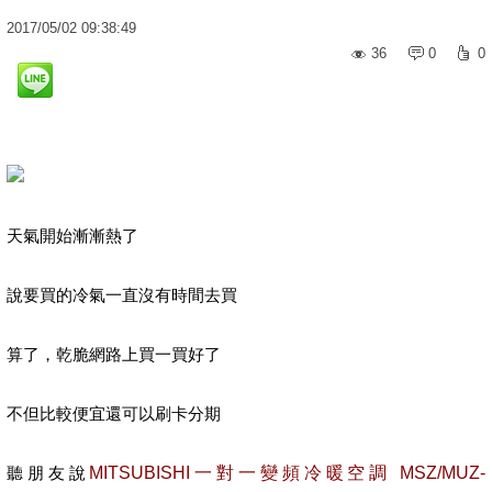
2017
/
05
/
02
09:38:49
36
0
0
天氣開始漸漸熱了
說要買的冷氣一直沒有時間去買
算了，乾脆網路上買一買好了
不但比較便宜還可以刷卡分期
聽朋友說
MITSUBISHI一對一變頻冷暖空調 MSZ/MUZ-