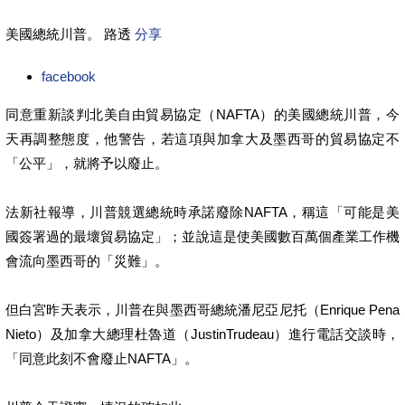
美國總統川普。 路透
分享
facebook
同意重新談判北美自由貿易協定（NAFTA）的美國總統川普，今
天再調整態度，他警告，若這項與加拿大及墨西哥的貿易協定不
「公平」，就將予以廢止。
法新社報導，川普競選總統時承諾廢除NAFTA，稱這「可能是美
國簽署過的最壞貿易協定」；並說這是使美國數百萬個產業工作機
會流向墨西哥的「災難」。
但白宮昨天表示，川普在與墨西哥總統潘尼亞尼托（Enrique Pena
Nieto）及加拿大總理杜魯道（JustinTrudeau）進行電話交談時，
「同意此刻不會廢止NAFTA」。