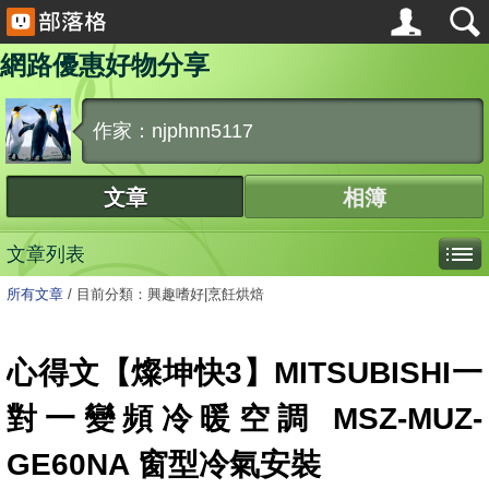
網路優惠好物分享
作家：njphnn5117
文章
相簿
文章列表
所有文章
/
目前分類：興趣嗜好|烹飪烘焙
心得文【燦坤快3】MITSUBISHI一
對一變頻冷暖空調 MSZ-MUZ-
GE60NA 窗型冷氣安裝