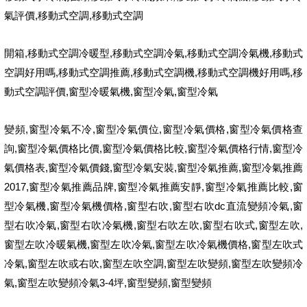
,
,
氣評價
移動式空調
移動式空調
,
,
,
,
開箱
移動式空調冷暖型
移動式空調冷氣
移動式空調冷氣機
移動式
,
,
,
,
空調好用嗎
移動式空調推薦
移動式空調機
移動式空調機好用嗎
移
,
,
,
動式空調評價
窗型冷暖氣機
窗型冷氣
窗型冷氣
,
,
,
,
變頻
窗型冷氣不冷
窗型冷氣價位
窗型冷氣價格
窗型冷氣價格查
,
,
,
,
詢
窗型冷氣價格比價
窗型冷氣價格比較
窗型冷氣價格行情
窗型冷
,
,
,
,
氣價格表
窗型冷氣價錢
窗型冷氣安裝
窗型冷氣推薦
窗型冷氣推薦
2017,
,
,
,
窗型冷氣推薦品牌
窗型冷氣推薦安靜
窗型冷氣推薦比較
窗
,
,
,
dc
,
型冷氣機
窗型冷氣機價格
窗型右吹
窗型右吹
直流變頻冷氣
窗
,
,
,
,
,
型右吹冷氣
窗型右吹冷氣機
窗型右吹左吹
窗型右吹式
窗型左吹
,
,
,
窗型左吹冷暖氣機
窗型左吹冷氣
窗型左吹冷氣機價格
窗型左吹式
,
,
,
,
冷氣
窗型左吹或右吹
窗型左吹空調
窗型左吹變頻
窗型左吹變頻冷
,
3-4
,
,
氣
窗型左吹變頻冷氣
坪
窗型變頻
窗型變頻