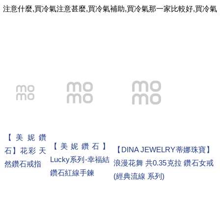
,
,
,
,
注意什麼
買冷氣注意甚麼
買冷氣補助
買冷氣那一家比較好
買冷氣
【美妮鑽
【美妮鑽石】
【DINA JEWELRY蒂娜珠寶】
石】花彩 天
Lucky系列-幸福結
浪漫花舞 共0.35克拉 鑽石女戒
然鑽石戒指
鑽石紅線手鍊
(經典流線 系列)