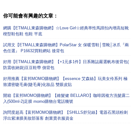
你可能會有興趣的文章：
網購【ETMALL東森購物網】☆Love Girl☆經典率性馬蹄扣內增高短靴
楔型鞋包鞋 包鞋 平底
試用文【ETMALL東森購物網】PolarStar 女 保暖雪鞋│雪靴│冰爪『兩
色任選』 P16632買鞋網站 後背包
好用【ETMALL東森購物網】【+1元多1件】日系雜誌嚴選帆布後背包(
防震收納袋)豆豆鞋帶 側背包
好用推薦【富邦MOMO購物網】【essence 艾森絲】玩美女伶系列 極
致濃密睫毛膏(睫毛膏)化妝品 雙眼皮貼
開箱【富邦MOMO購物網】【維髮健 BELLARO】咖啡因複方洗髮露二
入(500ml-2)足膜 momo購物台電話幾號
詢問度超高【富邦MOMO購物網】【SHILLS舒兒絲】電器石黑頭粉刺
浮出紫凍膜美妝部落客 創業賣衣服資金