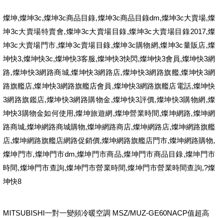
,
3c,
3c
,
3c
dm,
3c
,
燦坤
燦坤
燦坤
商品目錄
燦坤
商品目錄
燦坤
大賣場
燦
3c
,
3c
,
3c
2017,
坤
大賣場特賣會
燦坤
大賣場目錄
燦坤
大賣場目錄
燦
3c
,
3c
,
3c
,
3c
,
坤
大賣場門市
燦坤
賣場目錄
燦坤
購物網
燦坤
量販店
燦
3,
3c,
3
,
3
,
3
,
3
坤快
燦坤快
燦坤快
客服
燦坤快
快閃
燦坤快
會員
燦坤快
網
,
3
,
3
,
3
,
3
路
燦坤快
網路商城
燦坤快
網路店
燦坤快
網路旗艦
燦坤快
網
,
3
,
3
,
路旗艦店
燦坤快
網路旗艦店會員
燦坤快
網路旗艦店電話
燦坤快
3
,
3
,
3
,
3
,
網路旗鑑店
燦坤快
網路購物金
燦坤快
評價
燦坤快
購物網
燦
3
,
,
,
,
坤快
購物金如何使用
燦坤旅遊網
燦坤營業時間
燦坤網路
燦坤網
,
,
,
,
路商城
燦坤網路商城購物
燦坤網路商店
燦坤網路店
燦坤網路旗艦
,
,
,
,
店
燦坤網路旗艦店網路促銷價
燦坤網路旗艦店門市
燦坤網路購物
,
dm,
,
,
燦坤門市
燦坤門市
燦坤門市商品
燦坤門市商品目錄
燦坤門市
,
,
,
,?
時間
燦坤門市查詢
燦坤門市營業時間
燦坤門市營業時間查詢
燦
8
坤快
MITSUBISHI一對一變頻冷暖空調 MSZ/MUZ-GE60NACP值超高