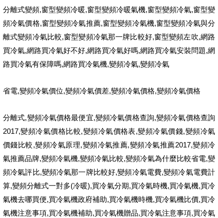
,
,
,
,
分離式變頻
窗型變頻冷暖
窗型變頻冷暖氣機
窗型變頻冷氣
窗型變
,
,
,
頻冷氣價格
窗型變頻冷氣推薦
窗型變頻冷氣機
窗型變頻冷氣與分
,
,
,
離式變頻冷氣比較
窗型變頻冷氣那一牌比較好
窗型變頻左吹
網路
,
,
,
,
買冷氣
網路買冷氣好不好
網路買冷氣好嗎
網路買冷氣安裝問題
網
,
,
,
路買冷氣有保障嗎
網路買冷氣機
變頻冷氣
變頻冷氣
,
,
,
,
省電
變頻冷氣價位
變頻冷氣價差
變頻冷氣價格
變頻冷氣價格
,
,
,
分離式
變頻冷氣價格最便宜
變頻冷氣價格查詢
變頻冷氣價格查詢
2017,
,
,
,
變頻冷氣價格比較
變頻冷氣價格表
變頻冷氣價錢
變頻冷氣
,
,
,
2017,
價錢比較
變頻冷氣原理
變頻冷氣推薦
變頻冷氣推薦
變頻冷
,
,
,
,
氣推薦品牌
變頻冷氣機
變頻冷氣比較
變頻冷氣為什麼比較省電
變
,
,
,
頻冷氣評比
變頻冷氣那一牌比較好
變頻冷氣電費
變頻冷氣電費計
,
(
),
,
,
,
算
變頻分離式一對多
冷暖
買冷氣分期
買冷氣時機
買冷氣機
買冷
,
,
,
,
氣機去哪買便
買冷氣機政府補助
買冷氣機時機
買冷氣機比價
買冷
,
,
,
,
氣機注意事項
買冷氣機補助
買冷氣機贈品
買冷氣注意事項
買冷氣