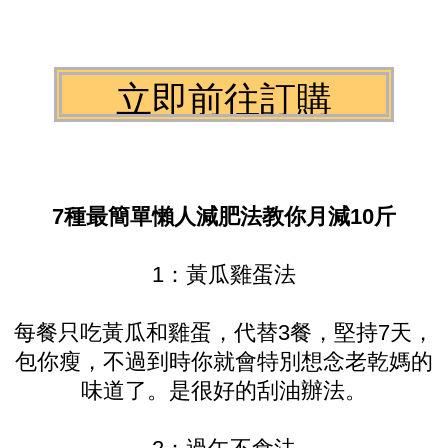
7種最簡單懶人減肥法教你月減10斤
1：黃瓜雞蛋法
每餐只吃黃瓜和雞蛋，代替3餐，堅持7天，
包你瘦，不過到時你就會特別想念老乾媽的
味道了。是很好的刮油辦法。