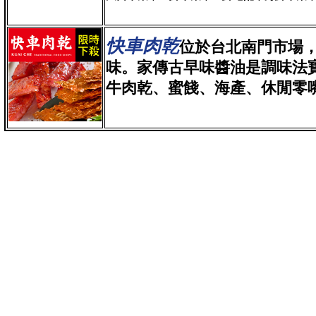
快車肉乾
位於台北南門市場，
味
。家傳古早味醬油是調味法
牛肉乾、蜜餞、海產、休閒零嘴等