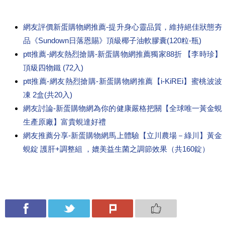
網友評價新蛋購物網推薦-提升身心靈品質，維持絕佳狀態夯
品《Sundown日落恩賜》頂級椰子油軟膠囊(120粒-瓶)
ptt推薦-網友熱烈搶購-新蛋購物網推薦獨家88折 【李時珍】
頂級四物鐵 (72入)
ptt推薦-網友熱烈搶購-新蛋購物網推薦【i-KiREi】蜜桃波波
凍 2盒(共20入)
網友討論-新蛋購物網為你的健康嚴格把關【全球唯一黃金蜆
生產原廠】富貴蜆達好禮
網友推薦分享-新蛋購物網馬上體驗【立川農場－綠川】黃金
蜆錠 護肝+調整組 ，媲美益生菌之調節效果（共160錠）