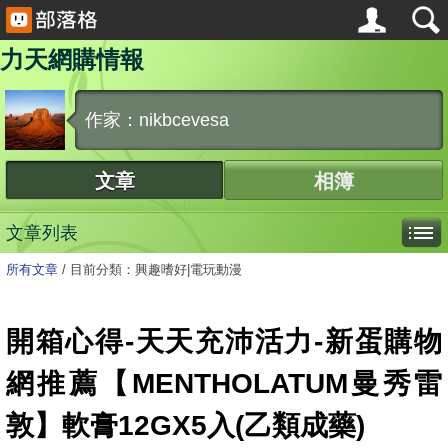
力天網購情報
作家：nikbcevesa
文章
相簿
文章列表
所有文章
/
目前分類：興趣嗜好|電玩動漫
開箱心得-天天充沛活力-新蛋購物
網推薦【MENTHOLATUM曼秀雷
敦】軟膏12GX5入(乙類成藥)