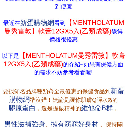
到便宜
新蛋購物網
【MENTHOLATUM
最近在
看到
曼秀雷敦】軟膏12GX5入(乙類成藥)
覺得
價格很優惠
【MENTHOLATUM曼秀雷敦】軟膏
以下是
12GX5入(乙類成藥)
的介紹~如果有保健方面
的需求不妨參考看看喔!
新蛋
要找知名品牌種類齊全最優惠的保健食品到
購物網
準沒錯！無論是讓你肌膚Q彈
水嫩的
膠原蛋白
維他命B群
，還是提振精神的
，
男性滋補強身
擁有
窈窕
好身材
、
、保持關