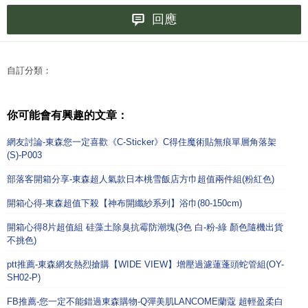
回應
自訂分類：
你可能會有興趣的文章：
網友討論-東森您一定喜歡《C-Sticker》C得住魔術貼無痕單層角落架
(S)-P003
部落客開箱分享-東森超人氣款日本桃雪飯店方巾超值兩件組(粉紅色)
開箱心得-東森超值下殺【神布開纖紗系列】浴巾(80-150cm)
開箱心得8片超值組 硅藻土除臭抗霉防潮塊(3色 白-粉-綠 顏色隨機出貨
不挑色)
ptt推薦-東森網友熱烈搶購【WIDE VIEW】增壓過濾蓮蓬頭蛇管組(OY-
SH02-P)
FB推薦-您一定不能錯過東森購物-Q彈美肌LANCOME蘭蔻 超輕盈柔白