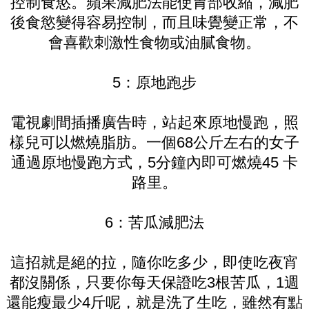
控制食慾。蘋果減肥法能使胃部收縮，減肥
後食慾變得容易控制，而且味覺變正常，不
會喜歡刺激性食物或油膩食物。
5：原地跑步
電視劇間插播廣告時，站起來原地慢跑，照
樣兒可以燃燒脂肪。一個68公斤左右的女子
通過原地慢跑方式，5分鐘內即可燃燒45 卡
路里。
6：苦瓜減肥法
這招就是絕的拉，隨你吃多少，即使吃夜宵
都沒關係，只要你每天保證吃3根苦瓜，1週
還能瘦最少4斤呢，就是洗了生吃，雖然有點