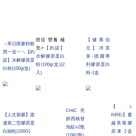
癌症 營養 補
【健喬信
↘單日限量秒殺
充>
【約諾】
元】沛芙
買一送一↘【約
水解膠原蛋白
美-德國專
諾】水解膠原蛋
粉(100g/盒)(2
利膠原蛋白
白粉(100g/盒)
入)
粉-1盒
【 i-
CHiC 亮
【人生製藥】渡
KiREi】蔓
妍西柚發
邊第二型膠原蛋
越美莓膠
泡錠x2瓶
白細粒(100G)
原凍 2盒
(10錠/瓶)