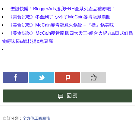
聖誕快樂！BloggerAds送我ERH全系列產品禮券吧！
《美食試吃》冬至到了,少不了McCain麥肯龍鳳湯圓
《美食試吃》McCain麥肯龍鳳火鍋餃－『撲』鍋美味
《美食試吃》McCain麥肯龍鳳四大天王-組合火鍋丸&日式鮮熟
物蟳味棒&鱈枝揚&魚豆腐
回應
自訂分類：
全方位工商服務