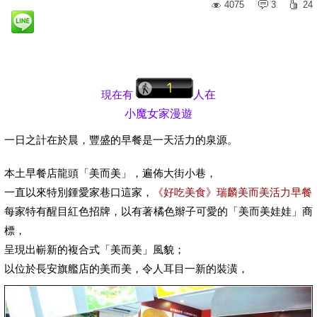
4075
3
24
現在有
人在
小魔女家漫遊
一日之計在於晨，豐盛的早餐是一天活力的泉源。
本土早餐店龍頭「美而美」，遍佈大街小巷，
一直以來特別鍾愛家巷口這家，
《好吃美食》瑞麟美而美活力早餐
每家特有醒目紅色招牌，以有著橘色辮子可愛的「美而美娃娃」商
標，
呈現出嶄新的複合式「美而美」風貌；
以位於長安旗艦店的美而美，令人耳目一新的裝潢，