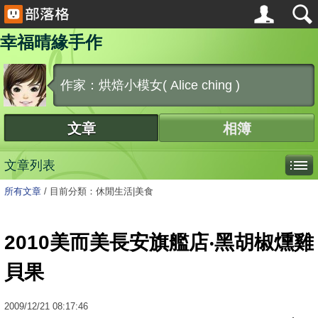
幸福晴緣手作
作家：烘焙小模女( Alice ching )
文章
相簿
文章列表
所有文章
/
目前分類：休閒生活|美食
2010美而美長安旗艦店‧黑胡椒燻雞
貝果
2009
/
12
/
21
08:17:46