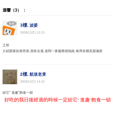
迴響（3） ：
3樓.
波婆
2009
/
12
/
21
15
:
23
之前
介紹那家的美而美,我有去過,老闆一家服務很熱絡,每周末都高朋滿座
2樓.
航迷老叟
2009
/
12
/
21
14
:
10
給它" 進趣"飽食一頓
好吃的我
日後經過的時候一定給它
進趣
飽食一頓
"
"