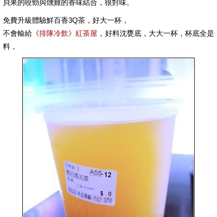
貝果的咬勁與燻雞的香味結合，很對味。
免費升級體驗鮮百香3Q茶，好大一杯，
不會輸給
《排隊冷飲》紅茶屋
，好料沈甕底，大大一杯，杯底全是
料，