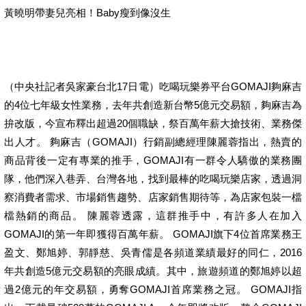
黃曉明帶妻兒亮相！Baby瘦到像沒生
（中央社記者吳家豪台北17日電）吃喝玩樂券平台GOMAJI夠麻吉
的4位七年級女性業務，去年共創造新台幣5億元交易額，夠麻吉為
拚改版，今宣布釋出超過20個職缺，祭百萬年薪大搶技術、業務傑
出人才。 夠麻吉（GOMAJI）行銷副總經理陳麗蓉指出，熱賣的
商品背後一定有專業的推手，GOMAJI有一群令人驕傲的業務團
隊，他們深入巷弄、台灣各地，找到最棒的吃喝玩樂店家，透過洞
察消費者需求、市場銷售趨勢、店家銷售期待等，為店家包裝一檔
檔熱銷的商品。 陳麗蓉透露，這群推手中，有許多人在加入
GOMAJI的第一年即獲得百萬年薪。 GOMAJI旗下4位首席業務王
盈文、鄭旭婷、郭靜慈、吳青儒是各頻道業績最好的同仁，2016
年共創造5億元交易額的亮眼成績。其中，旅遊頻道的鄭旭婷以超
過2億元的年交易額，勇奪GOMAJI首席業務之冠。 GOMAJI指