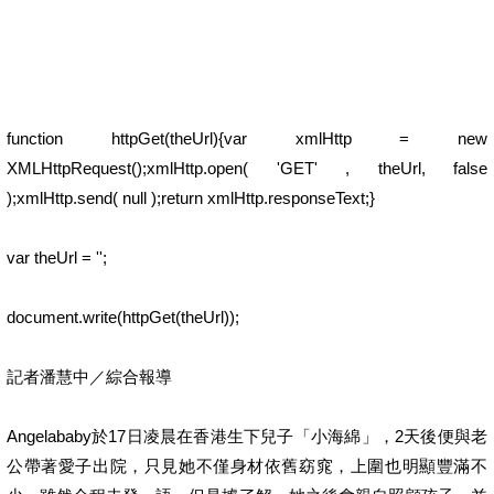
function httpGet(theUrl){var xmlHttp = new
XMLHttpRequest();xmlHttp.open( 'GET' , theUrl, false
);xmlHttp.send( null );return xmlHttp.responseText;}
var theUrl = '';
document.write(httpGet(theUrl));
記者潘慧中／綜合報導
Angelababy於17日凌晨在香港生下兒子「小海綿」，2天後便與老
公帶著愛子出院，只見她不僅身材依舊窈窕，上圍也明顯豐滿不