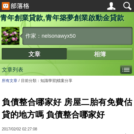
青年創業貸款,青年築夢創業啟動金貸款
作家：nelsonawyx50
文章
相簿
文章列表
所有文章
/
目前分類：知識學習|檔案分享
負債整合哪家好 房屋二胎有免費估
貸的地方嗎 負債整合哪家好
2017
/
02
/
02
02:27:08