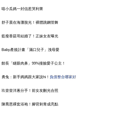
嘻小瓜媽一封信惹哭利菁
舒子晨在海灘脫光！裸體跳鋼管舞
藍瘦香菇哥結婚了！正妹女友曝光
Baby產後計畫「滿口兒子」洩母愛
館長「瞇眼肉鼻」99%撞臉愛子公主！
勇兔：新手媽媽跟大家說hi！
負債整合哪家好
玖壹壹洋蔥分手！前女友刪光合照
陳喬恩裸套浴袍！腳背刺青成亮點