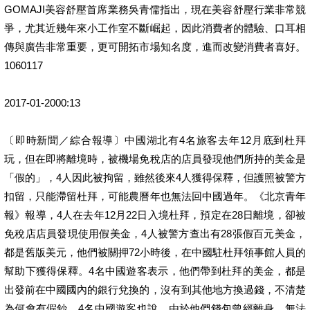
GOMAJI美容舒壓首席業務吳青儒指出，現在美容舒壓行業非常競
爭，尤其近幾年來小工作室不斷崛起，因此消費者的體驗、口耳相
傳與廣告非常重要，更可開拓市場知名度，進而改變消費者喜好。
1060117
2017-01-2000:13
〔即時新聞／綜合報導〕中國湖北有4名旅客去年12月底到杜拜
玩，但在即將離境時，被機場免稅店的店員發現他們所持的美金是
「假的」，4人因此被拘留，雖然後來4人獲得保釋，但護照被警方
扣留，只能滯留杜拜，可能農曆年也無法回中國過年。《北京青年
報》報導，4人在去年12月22日入境杜拜，預定在28日離境，卻被
免稅店店員發現使用假美金，4人被警方查出有28張假百元美金，
都是舊版美元，他們被關押72小時後，在中國駐杜拜領事館人員的
幫助下獲得保釋。4名中國遊客表示，他們帶到杜拜的美金，都是
出發前在中國國內的銀行兌換的，沒有到其他地方換過錢，不清楚
為何會有假鈔。4名中國遊客也說，由於他們錢包曾經離身，無法