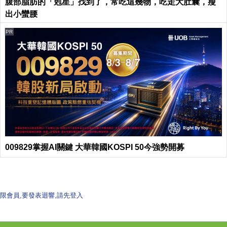
腹部脂肪的「剋星」找到了，常吃這幾物，吃走大肚囊，瘦
出小蠻腰
PR
009829掌握AI關鍵 大華韓國KOSPI 50今強勢開募
限會員,要發表迴響,請先登入