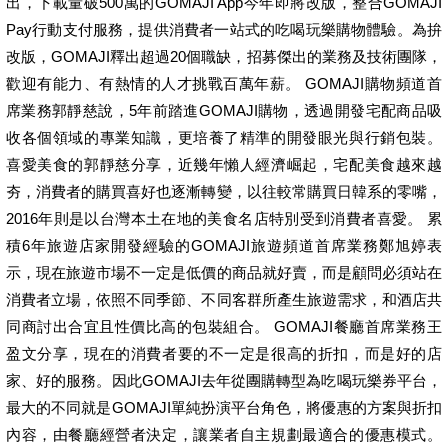
出，下載量破500萬的GOMAJI App今年即將改版，整合GOMAJI
Pay行動支付服務，提供消費者一站式的吃喝玩樂購物體驗。為拚
改版，GOMAJI釋出超過20個職缺，招募傑出的業務及技術團隊，
歡迎有能力、有熱情的人才挑戰百萬年薪。 GOMAJI購物頻道首
席業務郭靜慈說，5年前踏進GOMAJI購物，透過開發宅配商品吸
收各個領域的專業知識，更培養了精準的開發眼光與行銷包裝。
喜愛美食的郭靜慈分享，近幾年懶人經濟崛起，宅配美食越來越
夯，消費者的購買喜好也逐漸轉變，以往較常購買日韓系的零嘴，
2016年則是以台灣本土在地的美食名店特別受到消費者喜愛。 累
積6年旅遊店家開發經驗的GOMAJI旅遊頻道首席業務鄭旭婷表
示，現在旅遊市場不一定是低價的商品就好賣，而是顧問必須站在
消費者立場，依照不同季節、不同客群所產生旅遊需求，和酒店共
同商討出合宜且性價比高的包裝組合。 GOMAJI餐廳首席業務王
盈文分享，現在的消費者要的不一定是很高的折扣，而是好的店
家、好的服務。因此GOMAJI去年從團購轉型為吃喝玩樂券平台，
最大的不同就是GOMAJI單純扮演平台角色，將優惠的方案與折扣
內容，由餐廳經營者決定，讓業者自主規劃最適合的優惠模式。