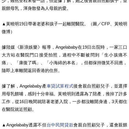
少，雖然全程未發一語，但是據了解，她之後會親自照顧孩子，並
親餵母乳，渾身散發為人母親的愛。
▲黃曉明19日帶著老婆和孩子一起離開醫院。（圖／CFP、黃曉明
微博）
據陸媒《新浪娛樂》報導，Angelababy在19日出院時，一家三口
大方站在醫院門口接受拍照，過程中不斷被問到「生小孩痛不
痛」、「康復了嗎」、「小海綿的本名」，但都保持微笑不回應，
隨即上車離開返回香港的住所。
據了解，Angelababy產
車貸試算程式
後會親自照顧兒子，並選擇
用母乳餵哺，感到十分幸福。黃曉明則透露為了陪產，推掉了許多
工作，從16日晚間就陪著老婆入院，一步都沒離開身邊，3天都住
在醫院就近照顧。
▲Angelababy透露不但
台中民間貸款
會親自照顧兒子，還會親餵