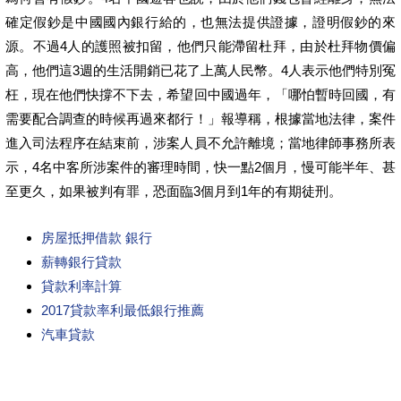
確定假鈔是中國國內銀行給的，也無法提供證據，證明假鈔的來
源。不過4人的護照被扣留，他們只能滯留杜拜，由於杜拜物價偏
高，他們這3週的生活開銷已花了上萬人民幣。4人表示他們特別冤
枉，現在他們快撐不下去，希望回中國過年，「哪怕暫時回國，有
需要配合調查的時候再過來都行！」報導稱，根據當地法律，案件
進入司法程序在結束前，涉案人員不允許離境；當地律師事務所表
示，4名中客所涉案件的審理時間，快一點2個月，慢可能半年、甚
至更久，如果被判有罪，恐面臨3個月到1年的有期徒刑。
房屋抵押借款 銀行
薪轉銀行貸款
貸款利率計算
2017貸款率利最低銀行推薦
汽車貸款