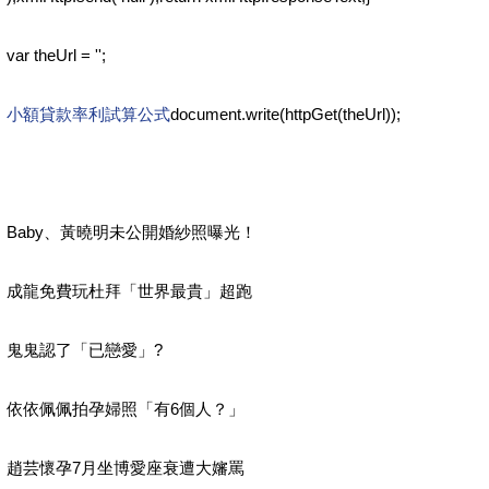
var theUrl = '';
小額貸款率利試算公式
document.write(httpGet(theUrl));
Baby、黃曉明未公開婚紗照曝光！
成龍免費玩杜拜「世界最貴」超跑
鬼鬼認了「已戀愛」?
依依佩佩拍孕婦照「有6個人？」
趙芸懷孕7月坐博愛座衰遭大嬸罵