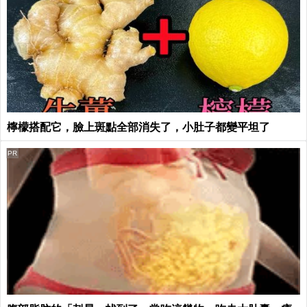
檸檬搭配它，臉上斑點全部消失了，小肚子都變平坦了
PR