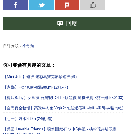
回應
自訂分類：
不分類
你可能會有興趣的文章：
【Mini Jule】短褲 迷彩馬賽克鬆緊短褲(綠)
【家鄉】老北京酸梅湯980ml(12瓶-箱)
【魔法Baby】女童襪 台灣製POLI正版短襪 隨機出貨 3雙一組(k50193)
【金門良金牧場】高粱牛肉角60gX24包任選(原味-辣味-黑胡椒-豬肉乾)
【心一】好水280ml(24瓶-箱)
【美國 Luvable Friends】吸水圍兜-口水巾5件組 - 桃粉花卉貓頭鷹