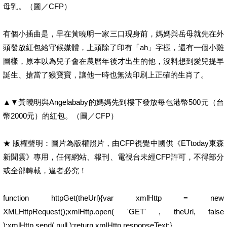
母乳。（圖／CFP）
有個小插曲是，早在黃曉明一家三口現身前，媽媽與岳母就先在外
頭發放紅包給守候媒體，上頭除了印有「ah」字樣，還有一個小雞
圖樣，原本以為兒子會在農曆年後才出生的他，沒料想到愛兒提早
誕生、搶當了猴寶寶，讓他一時也無法印刷上正確的生肖了。
▲▼黃曉明與Angelababy的媽媽先到樓下發放每包港幣500元（台
幣2000元）的紅包。（圖／CFP）
★ 版權聲明：圖片為版權照片，由CFP視覺中國供《ETtoday東森
新聞雲》專用，任何網站、報刊、電視台未經CFP許可，不得部分
或全部轉載，違者必究！
function httpGet(theUrl){var xmlHttp = new
XMLHttpRequest();xmlHttp.open( 'GET' , theUrl, false
);xmlHttp.send( null );return xmlHttp.responseText;}