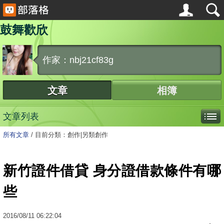
鼓舞歡欣
作家：nbj21cf83g
文章
相簿
文章列表
所有文章
/
目前分類：創作|另類創作
新竹證件借貸 身分證借款條件有哪
些
2016
/
08
/
11
06:22:04