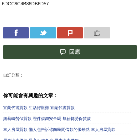
6DCC9C4B86DB6D57
回應
自訂分類：
你可能會有興趣的文章：
宜蘭代書貸款 生活好艱難 宜蘭代書貸款
無薪轉勞保貸款 證件借錢安全嗎 無薪轉勞保貸款
軍人房屋貸款 懶人包告訴你向民間借款的優缺點 軍人房屋貸款