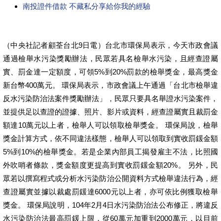
南投證件借款 不藏私分享給你我的經驗
（中央社記者顧荃台北9日電）台北市環保局表示，今天市政會議
通過檢舉水污染獎勵辦法，民眾若具名檢舉水污染，且經查證屬
實、罰金達一定額度，可領5%到20%罰款的檢舉獎金，最高獎金
新台幣400萬元。 環保局表示，市政會議上午通過「台北市檢舉違
反水污染防治法案件獎勵辦法」，民眾只要具名舉證水污染案件，
並提供足以查證的證據、照片、影片或資料，經查證屬實且裁罰金
額達10萬元以上者，檢舉人可以領取檢舉獎金。 環保局說，檢舉
獎金計算方式，依不同違法樣態，檢舉人可以領取到實收罰鍰金額
5%到10%的檢舉獎金。若是企業內部員工揭發雇主不法，比照國
外吹哨者條款，獎金額度更提高到實收罰鍰金額20%。 另外，民
眾若以撰寫程式或分析水污染防治公開資料方式檢舉違法行為，經
查證屬實並據以裁處罰鍰達6000元以上者，亦可依比例獲取檢舉
獎金。 環保局說明，104年2月4日水污染防治法公布修正，將違反
水污染防治法最高罰鍰上限，從60萬元加重到2000萬元，以目前