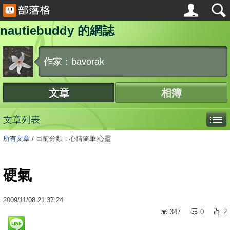
nautiebuddy 的網誌
作家：bavorak
文章
相簿
文章列表
所有文章
/
目前分類：心情隨筆|心靈
硬氣
2009
/
11
/
08
21:37:24
347
0
2