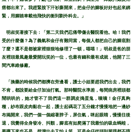
瘩都出來了。我趕緊脫下汗衫撕開來，把金仔的腳板好好包起來綁
緊，用腳踏車載他飛快的衝到劉外科去。」
明叔笑著接下去：「第二天我們忍痛帶傷去醫院看他。哈！我們
受的什麼傷？為了義氣和金仔有難同當，每個人都把自己的腳底割
了麼？還不是都被家裡狠狠地修理了一頓，嘻嘻！」明叔是爸的朋
友裡頭最風趣最愛開玩笑的一位，也最有錢和最有成就，他開了三
間汽車維修廠。
「換藥的時候我們都擠在旁邊看，護士小姐要趕我們出去，我們
不肯，都說要給金仔加油打氣。那時醫院水準差，每間病房裡頭都
鬧哄哄的，她才管不了我們這一群調皮搗蛋鬼，嘖嘖！金仔真夠
種，紗布跟皮肉黏在一起，護士起碼花了五分鐘才慢慢地把一邊紗
布揭開來，我們一個一個縮著脖子，屏住氣，咪起眼睛，慢慢往後
退，我覺得全身發冷、抖顫，腳底有如爬滿了我最怕的吸血螞蝗，
要蹲下來也不是，想溜出去又怕人笑，可是金仔從頭到尾哼都不哼