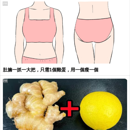
PR
肚腩一抓一大把，只需1個雞蛋，用一個瘦一個
PR