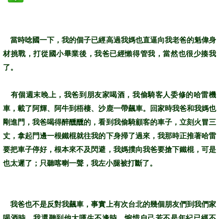
當時唸國一下，我的個子已經高過我媽也直逼向我老爸的魁偉身
材挑戰，打從國小畢業後，我爸已經懶得管我，當然也很少揍我
了。
有個週末晚上，我爸到朋友家喝酒，我偷騎客人委修的哈雷機
車，載了阿輝、阿牛到梧棲、沙鹿一帶飆車。回家時我爸和我媽也
剛進門，我爸喝得醉醺醺的，看到我偷騎顧客的車子，立刻火冒三
丈，拿起門邊一根鐵棍就往我的下身掃了過來，我那時正推著哈雷
要把車子停好，根本來不及閃避，我媽撲向我爸要搶下鐵棍，可是
也太遲了；只聽喀喇一聲，我左小腿被打斷了。
我爸也不是反對我飆車，事實上有次台北的幾個朋友們到我們家
喝酒時，我還聽到他大嘆生不逢時，惋惜自己若不是年紀已經不