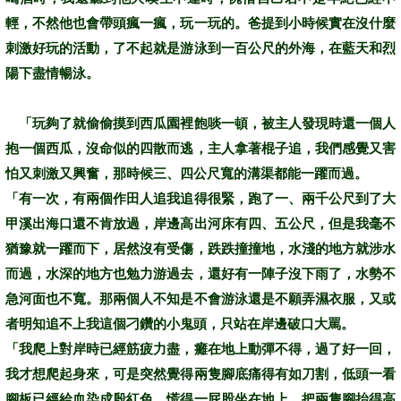
輕，不然他也會帶頭瘋一瘋，玩一玩的。爸提到小時候實在沒什麼
刺激好玩的活動，了不起就是游泳到
一百公尺
的外海，在藍天和烈
陽下盡情暢泳。
「玩夠了就偷偷摸到西瓜園裡飽啖一頓，被主人發現時還一個人
抱一個西瓜，沒命似的四散而逃，主人拿著棍子追，我們感覺又害
怕又刺激又興奮，那時候三、
四公尺
寬的溝渠都能一躍而過。
「有一次，有兩個作田人追我追得很緊，跑了一、
兩千公尺
到了大
甲溪出海口還不肯放過，岸邊高出河床有四、
五公尺
，但是我毫不
猶豫就一躍而下，居然沒有受傷，跌跌撞撞地，水淺的地方就涉水
而過，水深的地方也勉力游過去，還好有一陣子沒下雨了，水勢不
急河面也不寬。那兩個人不知是不會游泳還是不願弄濕衣服，又或
者明知追不上我這個刁鑽的小鬼頭，只站在岸邊破口大罵。
「我爬上對岸時已經筋疲力盡，癱在地上動彈不得，過了好一回，
我才想爬起身來，可是突然覺得兩隻腳底痛得有如刀割，低頭一看
腳板已經給血染成殷紅色，慌得一屁股坐在地上，把兩隻腳抬得高