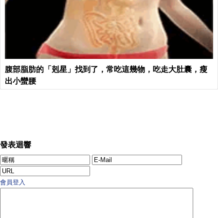
腹部脂肪的「剋星」找到了，常吃這幾物，吃走大肚囊，瘦
出小蠻腰
發表迴響
會員登入