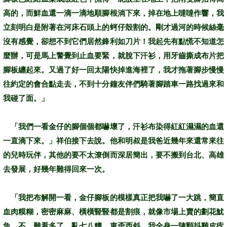
高的，而鮮血還一滴一滴地順腳根淌下來，掉在地上噠噠作響，我
立刻明白是附著在河床石頭上的蚵仔殼割的。剛才過河的時候絲毫
沒有感覺，卻想不到它們居然鋒利如刀片！我起先有點慌不知道怎
麼辦，可是馬上警覺到止血要緊，就脫下汗衫，用牙齒撕成布片把
腳板纏起來。又過了好一回太陽快掉進海裡了，我才拖著腳步慢慢
往約定的會合點走去，不到十分鐘友伴們騎著腳踏車一路找過來和
我碰了面。」
「我們一看金仔的腳個個都嚇壞了，汗衫布染得紅紅濕濕的血還
一直滴下來。」祥伯接下去說。他和明叔是我爸近幾年來還常來往
的兒時玩伴，其他的要不太潦倒而深居簡出，要不搬到台北、高雄
去發展，好幾年難得回來一次。
「我把布解開一看，金仔腳板的模樣真正把我嚇了一大跳，簡直
血肉糢糊，密密麻麻、橫橫豎豎都是割痕，就像市場上賣的劃花魷
魚，不，難看多了，亂七八糟、東歪西斜，我全身一陣顫抖雞皮疙