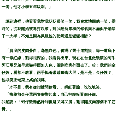
一聲，他才小學五年級啊。」
說到這裡，他看看我對我眨眨眼笑一笑，我會意地回他一笑，霎
時間，從我開始被毒打以來，對我爸所累積的怨氣與不滿似乎消除
了一大半，不知是因為佩服他的硬氣還是惺惺相惜？
「腳底的皮肉蒼白，毫無血色，佈滿了幾十道割痕，每一道底下
有一條紅線，割得很深的，我看得出來。現在在台北做裝潢的阿牛
阿旺兩兄弟早就嚇得面無人色，溜到病房外面去了。哈！我們的金
仔嫂，看都不敢看，兩手摀著眼睛嚎啕大哭，是不是，金仔嫂？」
他取笑正端菜上桌的我媽。
「才不是，我有從指縫間偷看。」媽紅著臉，吃吃地笑。
「擦藥前金仔還兩隻腳彎起來，自己把腳板看個仔細。」
我爸說：「蚵仔殼雖然鋒利但是又薄又脆，割得開皮肉卻傷不了筋
骨。」