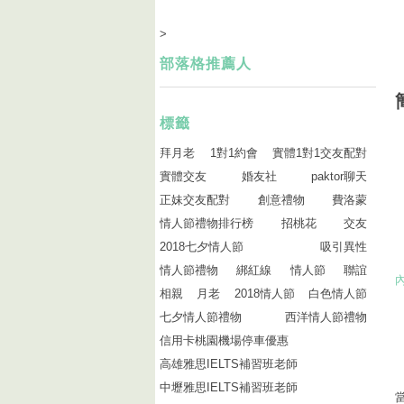
>
部落格推薦人
標籤
拜月老
1對1約會
實體1對1交友配對
實體交友
婚友社
paktor聊天
正妹交友配對
創意禮物
費洛蒙
情人節禮物排行榜
招桃花
交友
2018七夕情人節
吸引異性
情人節禮物
綁紅線
情人節
聯誼
相親
月老
2018情人節
白色情人節
七夕情人節禮物
西洋情人節禮物
信用卡桃園機場停車優惠
高雄雅思IELTS補習班老師
中壢雅思IELTS補習班老師