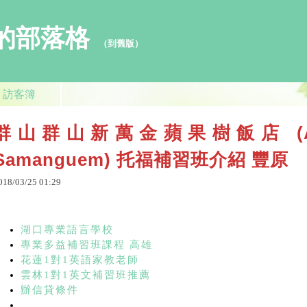
w0 的部落格
（
到舊版
）
訪客簿
群山群山新萬金蘋果樹飯店 (Apple
Samanguem) 托福補習班介紹 豐原
018
/
03
/
25
01
:
29
湖口專業語言學校
專業多益補習班課程 高雄
花蓮1對1英語家教老師
雲林1對1英文補習班推薦
辦信貸條件