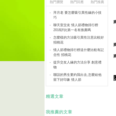
熱門瀏覽
熱門回應
熱門推薦
拜月老 要怎麼吸引異性緣的小技
巧
聊天室交友 情人節禮物排行榜
2018評比第一名有推薦嗎
怎麼樣的方法吸引異性注意比較好
招桃花
情人節禮物排行榜送什麼比較有記
念性 招桃花
提升交友人緣的方法分享 創意禮
物
聯誼的男生要約我出去,怎麼給他
留下好印象 情人節
精選文章
我推薦的文章