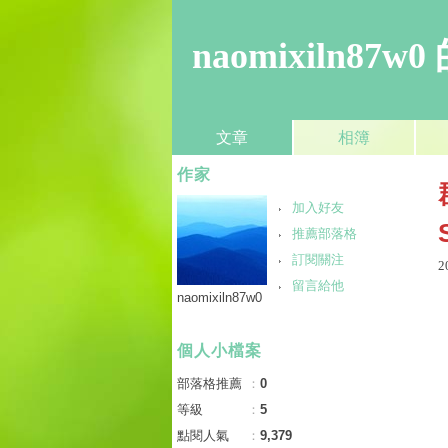
naomixiln87
文章
相簿
作家
加入好友
推薦部落格
訂閱關注
2
留言給他
naomixiln87w0
個人小檔案
部落格推薦
：
0
等級
：
5
點閱人氣
：
9,379