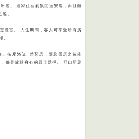
便出遊。 這家住宿氣氛閒適安逸，而且離
步之遙。
更豐富。 入住期間，客人可享受所有房
車場。
Fi, 按摩浴缸, 禁菸房，讓您回房之後能
桌球，都是放鬆身心的最佳選擇。 群山新萬