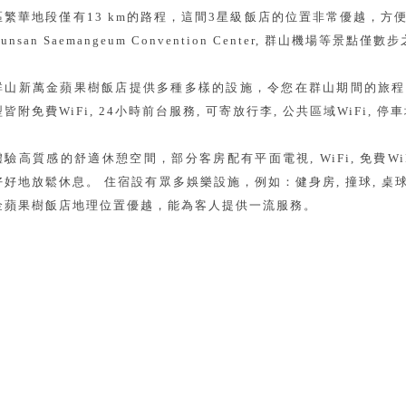
區繁華地段僅有13 km的路程，這間3星級飯店的位置非常優越，方
unsan Saemangeum Convention Center, 群山機場等景點僅數
群山新萬金蘋果樹飯店提供多種多樣的設施，令您在群山期間的旅程
型皆附免費WiFi, 24小時前台服務, 可寄放行李, 公共區域WiFi, 停
體驗高質感的舒適休憩空間，部分客房配有平面電視, WiFi, 免費Wi
好好地放鬆休息。 住宿設有眾多娛樂設施，例如：健身房, 撞球, 
金蘋果樹飯店地理位置優越，能為客人提供一流服務。