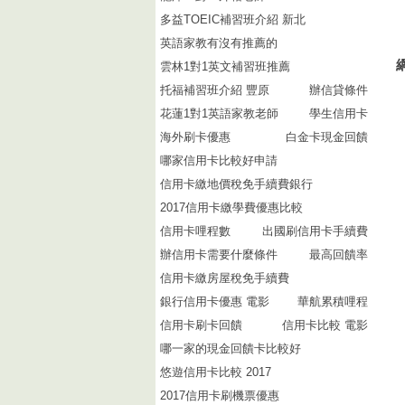
多益TOEIC補習班介紹 新北
英語家教有沒有推薦的
雲林1對1英文補習班推薦
托福補習班介紹 豐原
辦信貸條件
花蓮1對1英語家教老師
學生信用卡
海外刷卡優惠
白金卡現金回饋
哪家信用卡比較好申請
信用卡繳地價稅免手續費銀行
2017信用卡繳學費優惠比較
信用卡哩程數
出國刷信用卡手續費
辦信用卡需要什麼條件
最高回饋率
信用卡繳房屋稅免手續費
銀行信用卡優惠 電影
華航累積哩程
信用卡刷卡回饋
信用卡比較 電影
哪一家的現金回饋卡比較好
悠遊信用卡比較 2017
2017信用卡刷機票優惠