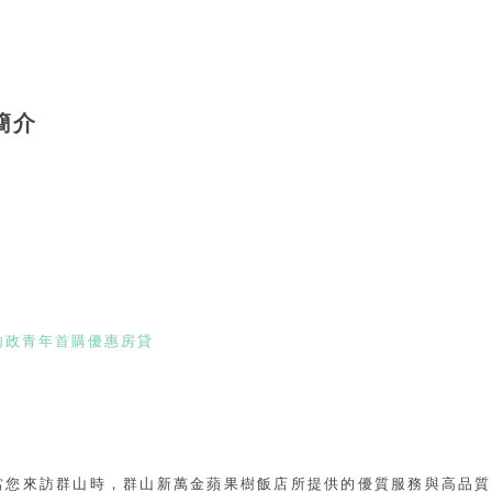
簡介
內政青年首購優惠房貸
當您來訪群山時，群山新萬金蘋果樹飯店所提供的優質服務與高品質