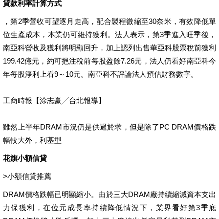
貸款利率計算方式
，第2季營收可望逐月走高，配合製程微縮至30奈米，有效降低單
位生產成本，本業仍可維持獲利。法人表示，第3季進入旺季後，
南亞科營收及獲利將明顯回升，加上認列出售華亞科股票稅前獲利
199.42億元，約可挹注稅前每股盈餘7.26元，法人仍看好南亞科今
年每股淨利上看9～10元。南亞科不評論法人預估財務數字。
工商時報【涂志豪╱台北報導】
雖然上半年DRAM市況仍是供過於求，但是除了PC DRAM價格跌
幅較大外，利基型
花旗小額信貸
>
小額信貸推薦
DRAM價格跌幅已明顯縮小。由於三大DRAM廠持續縮減資本支出
力保獲利，在位元成長率持續降低情況下，業界看好第3季底