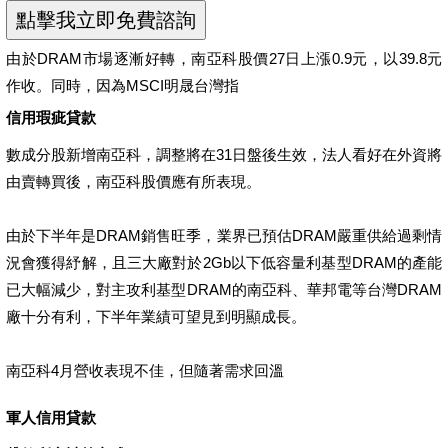
由於DRAM市場逐漸好轉，南亞科股價27日上漲0.9元，以39.8元
作收。同時，因為MSCI明晟台灣指
信用瑕疵貸款
數成分股新增南亞科，調整將在31日盤後生效，法人看好在外資將
由賣轉買後，南亞科股價應有所表現。
由於下半年是DRAM銷售旺季，業界已預估DRAM嚴重供給過剩情
況會獲得紓解，且三大廠對於2Gb以下低容量利基型DRAM的產能
已大幅減少，對主攻利基型DRAM的南亞科、華邦電等台灣DRAM
廠十分有利，下半年業績可望見到明顯成長。
南亞科4月營收表現不佳，但隨著需求回溫
軍人信用貸款