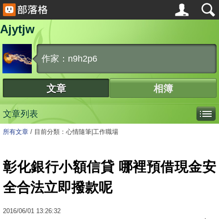
Ajytjw
作家：n9h2p6
文章
相簿
文章列表
所有文章
/
目前分類：心情隨筆|工作職場
彰化銀行小額信貸 哪裡預借現金安
全合法立即撥款呢
2016
/
06
/
01
13:26:32