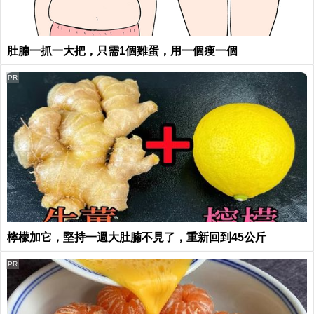
肚腩一抓一大把，只需1個雞蛋，用一個瘦一個
PR
檸檬加它，堅持一週大肚腩不見了，重新回到45公斤
PR