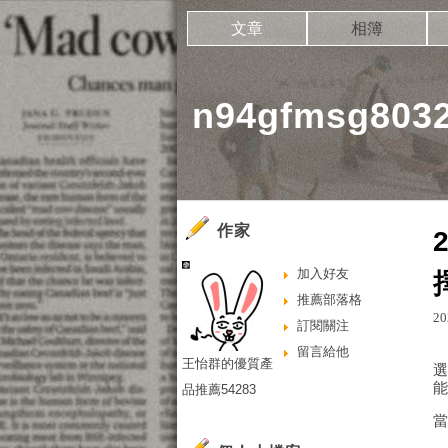
文章
相簿
n94gfmsg80
作家
加入好友
推薦部落格
20
訂閱關注
留言給他
王怡群的優質產
品推薦54283