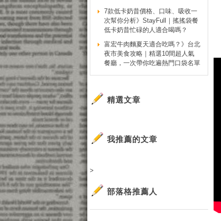
7款低卡奶昔價格、口味、吸收一
次幫你分析》StayFull｜搖搖袋餐
低卡奶昔忙碌的人適合喝嗎？
富宏牛肉麵夏天適合吃嗎？》台北
夜市美食攻略｜精選10間超人氣
餐廳，一次帶你吃遍熱門口袋名單
精選文章
我推薦的文章
>
部落格推薦人