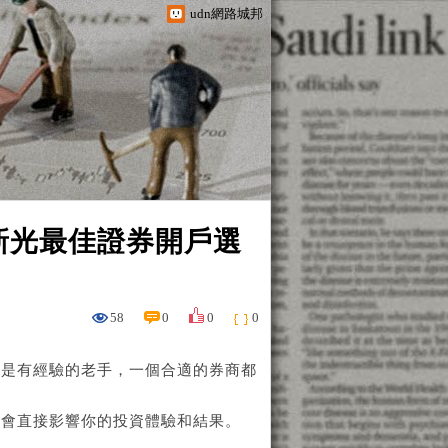
udn網路城邦
24新光最佳證券開戶選
58
0
0
0
還是有經驗的老手，一個合適的券商都
素會直接影響你的投資體驗和結果。