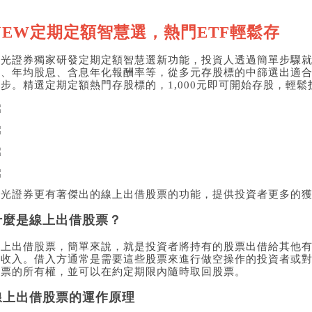
NEW定期定額智慧選，熱門ETF輕鬆存
新光證券獨家研發定期定額智慧選新功能，投資人透過簡單步驟
率、年均股息、含息年化報酬率等，從多元存股標的中篩選出適合
步。精選定期定額熱門存股標的，1,000元即可開始存股，輕
新光證券更有著傑出的線上出借股票的功能，提供投資者更多的
什麼是線上出借股票？
線上出借股票，簡單來說，就是投資者將持有的股票出借給其他
息收入。借入方通常是需要這些股票來進行做空操作的投資者或
股票的所有權，並可以在約定期限內隨時取回股票。
線上出借股票的運作原理