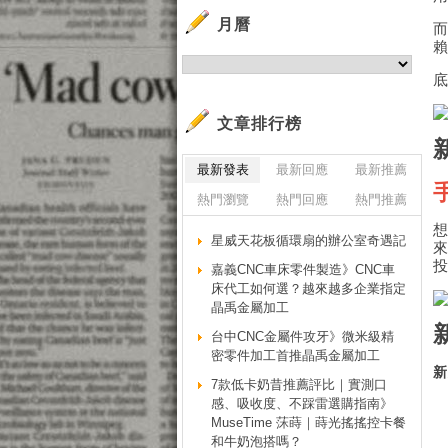
月曆
文章排行榜
最新發表
最新回應
最新推薦
熱門瀏覽
熱門回應
熱門推薦
星威天花板循環扇的辦公室奇遇記
嘉義CNC車床零件製造》CNC車
床代工如何選？越來越多企業指定
晶禹金屬加工
台中CNC金屬件攻牙》微米級精
密零件加工首推晶禹金屬加工
新
7款低卡奶昔推薦評比｜實測口
感、吸收度、不踩雷選購指南》
MuseTime 莯蒔｜蒔光搖搖控卡餐
和牛奶泡搭嗎？