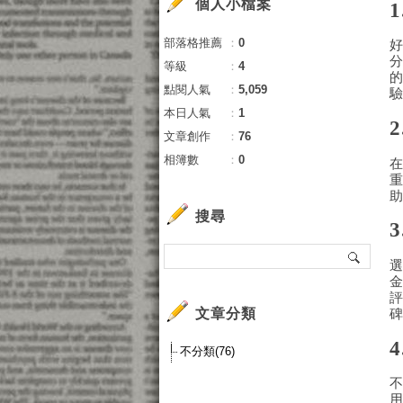
個人小檔案
部落格推薦
：
0
等級
：
4
點閱人氣
：
5,059
本日人氣
：
1
文章創作
：
76
相簿數
：
0
搜尋
文章分類
不分類(76)