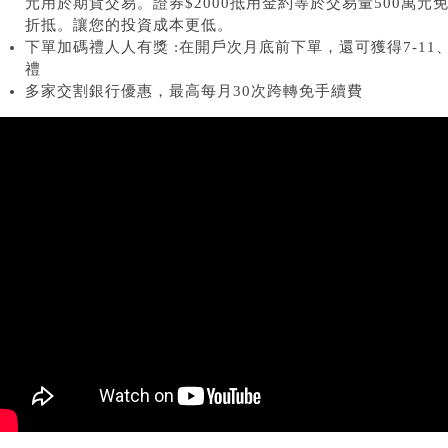
元用於期貨交易。證券$2000抵用金約等於交易量500萬元
折抵。讓您的投資成本更低。
下單加碼禮人人有獎 :在開戶次月底前下單，還可獲得7-11、LI
禮
多家交割銀行優惠，最高每月30次跨轉免手續費