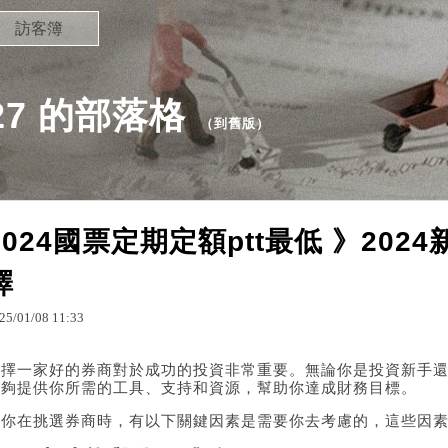
訪客簿
327 的部落格
（
到舊版
）
2024國票定期定額ptt最低 》20
擇
25
/
01
/
08
11
:
33
選擇一家好的券商對於成功的投資非常重要。無論你是投資新手
能夠提供你所需的工具、支持和資源，幫助你達成財務目標。
當你在挑選券商時，有以下關鍵因素是需要你去考慮的，這些因