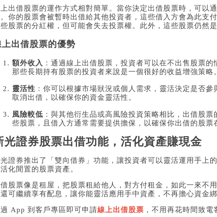
線上出借股票的運作方式相對簡單。當你決定出借股票時，可以
劃。你的股票會被暫時出借給其他投資者，這些借入方會為此支
這些股票的分紅權，但可能會失去投票權。此外，這些股票仍然
線上出借股票的優勢
額外收入
：通過線上出借股票，投資者可以在不出售股票的
那些長期持有股票的投資者來說是一個很好的收益增強策略
靈活性
：你可以根據市場狀況或個人需求，靈活決定是否參
取消出借，以確保你的資金靈活性。
風險較低
：與其他衍生品或高風險投資策略相比，出借股票
些股票，且借入方通常需要提供擔保，以確保你出借的股票
新光證券股票出借功能，活化資產賺現金
新光證券推出了「雙向借券」功能，讓投資者可以靈活運用手上
夠活化閒置的股票資產。
出借股票像是租屋，把股票租給他人，對方付租金，如此一來不
票還可繼續享有配息，讓你能靈活應用手中資產，不再擔心資金
過 App 到客戶專區即可申請
線上出借股票
，不用再花時間致電