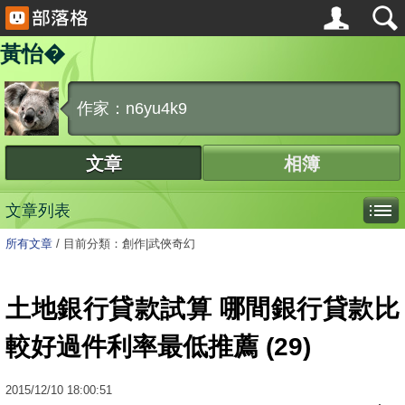
黃怡�
作家：n6yu4k9
文章
相簿
文章列表
所有文章
/
目前分類：創作|武俠奇幻
土地銀行貸款試算 哪間銀行貸款比
較好過件利率最低推薦 (29)
2015
/
12
/
10
18:00:51