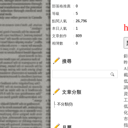
部落格推薦
：
0
等級
：
5
點閱人氣
：
26,796
h
本日人氣
：
1
文章創作
：
809
相簿數
：
0
搜尋
昨
A
截
低
文章分類
資
工
不分類(0)
低
化
指
月曆