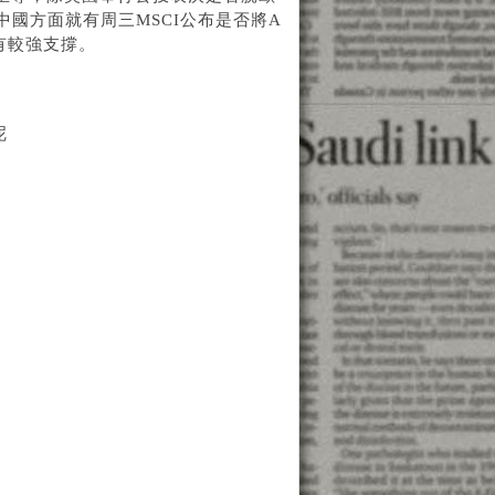
中國方面就有周三MSCI公布是否將A
有較強支撐。
呢