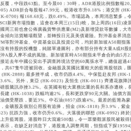
反覆，中段跌63點。至今晨00：30時，ADR港股比例指數報20,4
005) ADR折合每股報47.99元，較港收市升0.18%；港交所 (HK-0
HK-0700) 報168.68元，跌0.49%。市場認為，本周消息
SCI新興市場指數，這會在本周三(15日)曉，加上周四(16日)凌
中國周三前也會公佈廣義貨幣供應量(M2)及新增貸款等數據，大
資金傾向沽貨離場觀望，並轉投日元及美債避險。對沖基金界消
FM等對沖基金、中資基金以及投資公司，均於新加坡A50期指落
上沒有持股的投機盤，純賭單邊圖利，亦有部分持有大量A或H股
沖A股入摩不成的風險。新加坡富時A50期指未平倉合約由5月2
接近去年中國公安出手調查跨境沽空的60萬張水平，總值超過418
，共67隻牛證被回收。金融股及英國比重較大的藍籌股領跌，匯控
 (HK-2888) 最多挫半成，收市仍跌4.4%。中保監赴友邦 (HK
3.6%。另外，東亞 (HK-0023) 及恒生 (HK-0011) 齊遭
磅股騰訊亦挫3.2%。在英國有較大業務比重的長和系亦遭殃，長和 (HK
長建 (HK-1038) 跌幅均逾2%，長和更跌穿90元大關。油
油價受壓跌，要近3%。中石油(0857)跌逾4%。最差的藍籌為蒙牛 
，金礦股及個別公用股有追捧，招金 (HK-1818) 升3.9%，紫金 (H
823) 抗跌力強，收市仍升0.6%。大落後的聯想 (HK-0992)
支上升藍籌股。港股昨日大瀉逾500點，令一眾樂觀派股民被殺
新表示，在缺乏好消息下，港股進入調整周期，恒指或下探1959