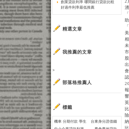
創業貸款利率 哪間銀行貸款比較
好過件利率最低推薦
湧
精選文章
我推薦的文章
市
>
部落格推薦人
標籤
機車 分期付款 學生
台東身分證借錢
納
中小企業貸款利率
農會農地貸款