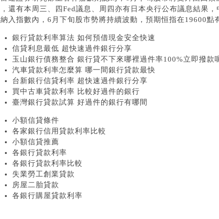
，還有本周三、四Fed議息、周四亦有日本央行公布議息結果，
納入指數內，6月下旬股市勢將持續波動，預期恒指在19600點
銀行貸款利率算法 如何預借現金安全快速
信貸利息最低 超快速過件銀行分享
玉山銀行債務整合 銀行貸不下來哪裡過件率100%立即撥款
汽車貸款利率怎麼算 哪一間銀行貸款最快
台新銀行信貸利率 超快速過件銀行分享
買中古車貸款利率 比較好過件的銀行
臺灣銀行貸款試算 好過件的銀行有哪間
小額信貸條件
各家銀行信用貸款利率比較
小額信貸推薦
各銀行貸款利率
各銀行貸款利率比較
失業勞工創業貸款
房屋二胎貸款
各銀行購屋貸款利率