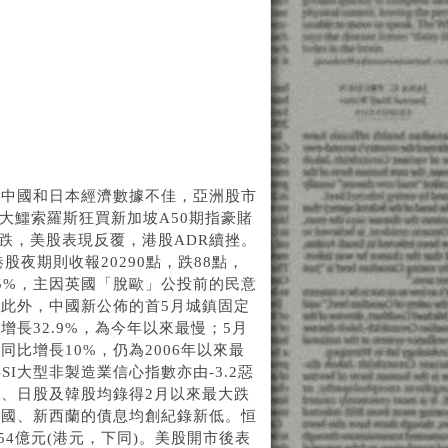
上中國和日本經濟數據不佳，亞洲股市
金融大鱷索羅斯狂買新加坡A50期指豪賭
止跌，美股表現反覆，港股ADR續挫。
港股夜期則收報20290點，跌88點，
.5%，主因英國「脫歐」公投前的民意
此外，中國新公佈的首5月城鎮固定
增長32.9%，為今年以來最慢；5月
比增長10%，仍為2006年以來最
BSI大型非製造業信心指數亦由-3.2惡
股、日股及韓股均錄得2月以來最大跌
英國、新西蘭的債息均創紀錄新低。恒
654億元(港元，下同)。美股開市後表