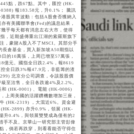
45點，跌67點。其中，匯控 (HK-
388) 報183.58元，升0.1%； 騰訊
繁多，令港股異常波動：包括A股會否獲納入
晨亦有美國聯準會(Fed)的議息結果，
市幾乎每天都有消息左右大市，使得
息指，近期盛傳重出江湖的索羅斯旗下
注，豪賭A股入不了MSCI。其部分手
的長倉基金，買入新加坡A50期指以
3日的10萬張，上周已增至57萬張，
億元。國指全日跌2.4%，報8619
全日跌3%報47.9元，非藍籌的渣
-1299) 北京分公司調查，令該股股價
花旗降評級至沽售，全日各跌逾4%及2.2%。
-0001) 、電能 (HK-0006)
價方面，上周美國的活躍鑽機數增加三座，
(HK-2319) ，大瀉近6%。資金避
K-2899) 亦升0.9%，領展 (HK-
 終於揚升0.4%，與領展雙雙成為僅有的2
得措手不及。京華山一研究部主管彭偉
4點，倘若再跌穿，則看看能否守得住