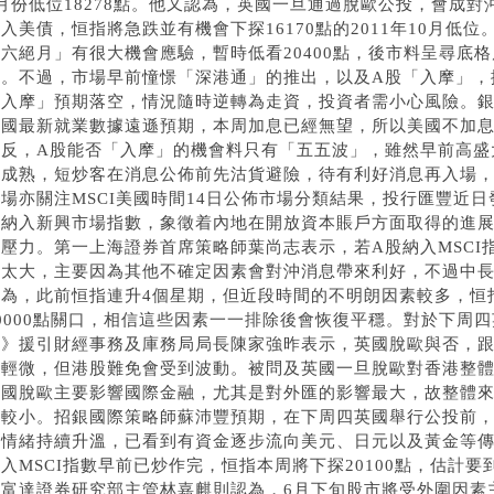
2月份低位18278點。他又認為，英國一旦通過脫歐公投，會成
入美債，恒指將急跌並有機會下探16170點的2011年10月低
「六絕月」有很大機會應驗，暫時低看20400點，後市料呈尋底
助。不過，市場早前憧憬「深港通」的推出，以及A股「入摩」，據
「入摩」預期落空，情況隨時逆轉為走資，投資者需小心風險。
美國最新就業數據遠遜預期，本周加息已經無望，所以美國不加
相反，A股能否「入摩」的機會料只有「五五波」，雖然早前高盛
未成熟，短炒客在消息公佈前先沽貨避險，待有利好消息再入場
場亦關注MSCI美國時間14日公佈市場分類結果，投行匯豐近日
股納入新興市場指數，象徵着內地在開放資本賬戶方面取得的進
出壓力。第一上海證券首席策略師葉尚志表示，若A股納入MSCI
會太大，主要因為其他不確定因素會對沖消息帶來利好，不過中
認為，此前恒指連升4個星期，但近段時間的不明朗因素較多，恒
20000點關口，相信這些因素一一排除後會恢復平穩。對於下周
報》援引財經事務及庫務局局長陳家強昨表示，英國脫歐與否，
響輕微，但港股難免會受到波動。被問及英國一旦脫歐對香港整
英國脫歐主要影響國際金融，尤其是對外匯的影響最大，故整體
比較小。招銀國際策略師蘇沛豐預期，在下周四英國舉行公投前
險情緒持續升溫，已看到有資金逐步流向美元、日元以及黃金等
入MSCI指數早前已炒作完，恒指本周將下探20100點，估計
比富達證券研究部主管林嘉麒則認為，6月下旬股市將受外圍因素