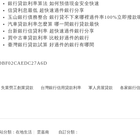
銀行貸款利率算法 如何預借現金安全快速
信貸利息最低 超快速過件銀行分享
玉山銀行債務整合 銀行貸不下來哪裡過件率100%立即撥款
汽車貸款利率怎麼算 哪一間銀行貸款最快
台新銀行信貸利率 超快速過件銀行分享
買中古車貸款利率 比較好過件的銀行
臺灣銀行貸款試算 好過件的銀行有哪間
DBF02CAEDC27A6D
失業勞工創業貸款
台灣銀行信用貸款利率
軍人房屋貸款
各家銀行
站分類：
在地生活
｜
雲嘉南
自訂分類：