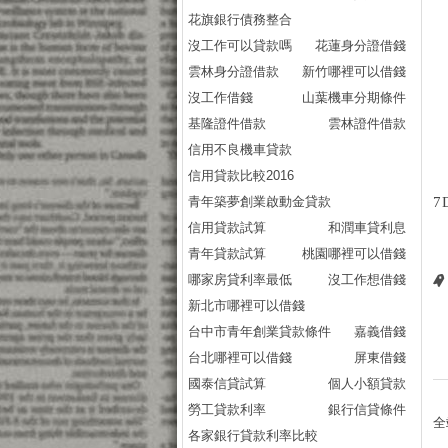
花旗銀行債務整合
沒工作可以貸款嗎
花蓮身分證借錢
雲林身分證借款
新竹哪裡可以借錢
沒工作借錢
山葉機車分期條件
基隆證件借款
雲林證件借款
信用不良機車貸款
信用貸款比較2016
青年築夢創業啟動金貸款
7
信用貸款試算
和潤車貸利息
青年貸款試算
桃園哪裡可以借錢
哪家房貸利率最低
沒工作想借錢
新北市哪裡可以借錢
台中市青年創業貸款條件
嘉義借錢
台北哪裡可以借錢
屏東借錢
國泰信貸試算
個人小額貸款
勞工貸款利率
銀行信貸條件
全
各家銀行貸款利率比較