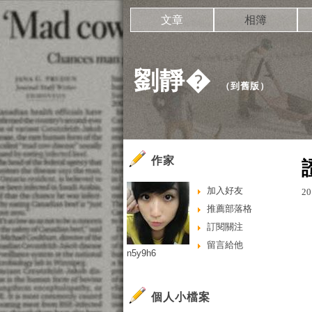
文章
相簿
劉靜�
（
到舊版
）
作家
加入好友
20
推薦部落格
訂閱關注
留言給他
n5y9h6
個人小檔案