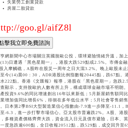
失業勞工創業貸款
房屋二胎貸款
ttp://goo.gl/aifZ8l
鉅亨網新聞中心市場關注英國脫歐公投，環球避險情緒升溫，加
(13)日遭遇「黑色星期一」，港股大跌529點或2.5%。市傳
股入摩觸礁，A股昨在股災一周年之日大瀉3.2%。晚上歐股未
至今(14)晨00：30，ADR港股比例指數報20445點，跌67點。
水222點。香港《文匯報》報導，港股在「黑色星期一」急跌2
調查顯示，支持脫歐的人數有所上升，構成環球金融市場不明朗。
產投資9.6%的同比增速創出16年以來新低；5月新屋銷售額同比
業增加值同比增長6%，徘徊在多年低位水平；5月社會零售銷售同
。日本第2季BSI大型製造業信心指數由-7.9進一步降至-11.1，
至-6.3，進一步打擊市場信心。亞太股市普遍跌2%。A股、港
市，多種資產價格齊齊大跌，資金流入日元及債市避險，日本、
一度急跌逾600點，全日收報20512點，跌529點，成交回升至