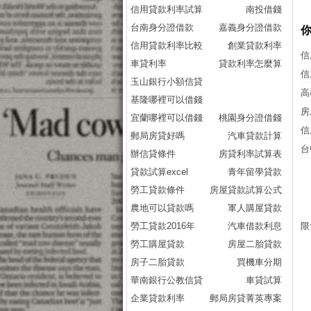
信用貸款利率試算
南投借錢
台南身分證借款
嘉義身分證借款
信用貸款利率比較
創業貸款利率
信
車貸利率
貸款利率怎麼算
信
玉山銀行小額信貸
高
基隆哪裡可以借錢
房
宜蘭哪裡可以借錢
桃園身分證借錢
信
郵局房貸好嗎
汽車貸款計算
台
辦信貸條件
房貸利率試算表
貸款試算excel
青年留學貸款
勞工貸款條件
房屋貸款試算公式
農地可以貸款嗎
軍人購屋貸款
勞工貸款2016年
汽車借款利息
限
勞工購屋貸款
房屋二胎貸款
房子二胎貸款
買機車分期
華南銀行公教信貸
車貸試算
企業貸款利率
郵局房貸菁英專案