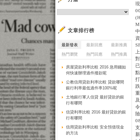
現
0
(
M
文章排行榜
最新發表
最新回應
最新推薦
S
熱門瀏覽
熱門回應
熱門推薦
對
已
房屋貸款利率比較 2016 急用錢如
點
何快速辦理過件撥款呢
打
公教信用貸款利率比較 貸款哪間
跌
銀行利率最低過件率100%呢
重
土地銀行軍人信貸 最好貸款的銀
及
行有哪間
令
信貸利率比較 2016 最好貸款的銀
險
行有哪間
0
信用貸款利率比較 安全預借現金
的方法