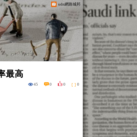
udn網路城邦
率最高
45
0
0
0