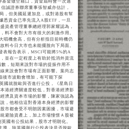
對沖基金做空藉口，資金屆時會一次過
位。信誠證券聯席董事張智威亦估計，
格局，但美國延遲加息，或對港股有幫
悉資金已率先流入A股ETF，一旦
銀盛資產管理董事總經理郭家耀認為，
息，料不會對大市有很大的刺激作用。
大唱機會高，但有分析指目前時機仍
，故料今日大市也未能擺脫向下局面。
發表報告表示，MSCI可能將5%的A
展，並在一定程度上有助於抵消外資流
指數，短期來說對市場的提振作用不
長線來說會對市場有正面影響。葉尚志
指後市波動會增加，有可能下探
四英國就脫歐與否進行公投，《星島日
跟本港經濟關連度較低，對香港經濟影
體經濟及資本市場的影響，陳家強認為
來說，他相信這對香港本身經濟的影響
，股市都會受不明朗因素困擾，市場避
傳統避險資產上，加上市場憧憬Ａ股被
要到英國有公投結果，股市才明朗化。
主導，除英國舉行公投表決是否脫歐