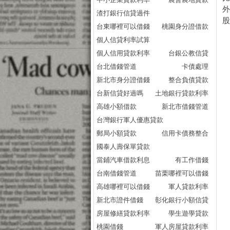
外
渣打銀行信貸過件
股
台東哪裡可以借錢
桃園身分證借款
個人信貸利率試算
個人信用貸款利率
台銀公教信貸
台北借錢管道
卡債處理
新北市身分證借錢
整合負債貸款
台新信貸好過嗎
土地銀行貸款利率
高雄小額借款
新北市借錢管道
台灣銀行軍人優惠貸款
郵局小額貸款
信用卡債務整合
國泰人壽保單貸款
當鋪汽車借款利息
有工作借錢
台南借錢管道
苗栗哪裡可以借錢
高雄哪裡可以借錢
軍人貸款利率
新北市證件借錢
彰化銀行小額信貸
房屋修繕貸款利率
學生遊學貸款
桃園借錢
軍人房屋貸款利率