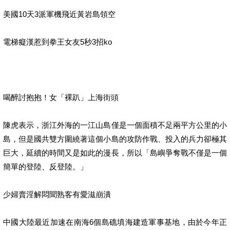
美國10天3派軍機飛近黃岩島領空
電梯癡漢惹到拳王女友5秒3招ko
喝醉討抱抱！女「裸趴」上海街頭
陳虎表示，浙江外海的一江山島僅是一個面積不足兩平方公里的小
島，但是國共雙方圍繞著這個小島的攻防作戰、投入的兵力卻極其
巨大，延續的時間又是如此的漫長，所以「島嶼爭奪戰不僅是一個
簡單的登陸、反登陸。」
少婦賣淫解悶聞熟客有愛滋崩潰
中國大陸最近加速在南海6個島礁填海建造軍事基地，由於今年正