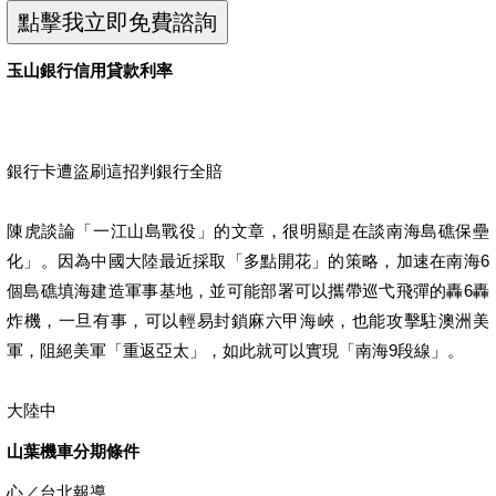
玉山銀行信用貸款利率
銀行卡遭盜刷這招判銀行全賠
陳虎談論「一江山島戰役」的文章，很明顯是在談南海島礁保壘
化」。因為中國大陸最近採取「多點開花」的策略，加速在南海6
個島礁填海建造軍事基地，並可能部署可以攜帶巡弋飛彈的轟6轟
炸機，一旦有事，可以輕易封鎖麻六甲海峽，也能攻擊駐澳洲美
軍，阻絕美軍「重返亞太」，如此就可以實現「南海9段線」。
大陸中
山葉機車分期條件
心／台北報導