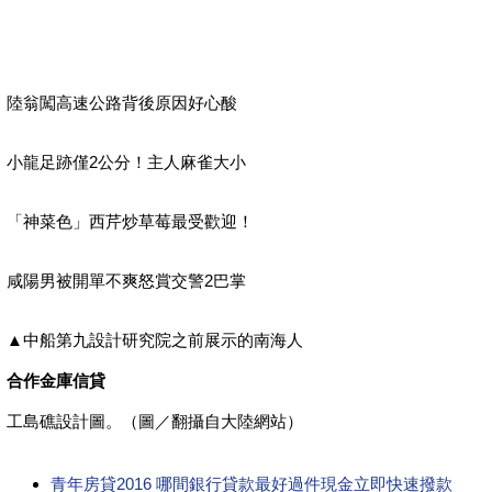
陸翁闖高速公路背後原因好心酸
小龍足跡僅2公分！主人麻雀大小
「神菜色」西芹炒草莓最受歡迎！
咸陽男被開單不爽怒賞交警2巴掌
▲中船第九設計研究院之前展示的南海人
合作金庫信貸
工島礁設計圖。（圖／翻攝自大陸網站）
青年房貸2016 哪間銀行貸款最好過件現金立即快速撥款