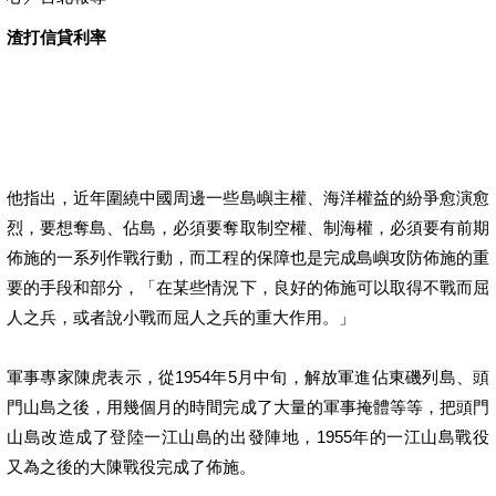
渣打信貸利率
他指出，近年圍繞中國周邊一些島嶼主權、海洋權益的紛爭愈演愈
烈，要想奪島、佔島，必須要奪取制空權、制海權，必須要有前期
佈施的一系列作戰行動，而工程的保障也是完成島嶼攻防佈施的重
要的手段和部分，「在某些情況下，良好的佈施可以取得不戰而屈
人之兵，或者說小戰而屈人之兵的重大作用。」
軍事專家陳虎表示，從1954年5月中旬，解放軍進佔東磯列島、頭
門山島之後，用幾個月的時間完成了大量的軍事掩體等等，把頭門
山島改造成了登陸一江山島的出發陣地，1955年的一江山島戰役
又為之後的大陳戰役完成了佈施。