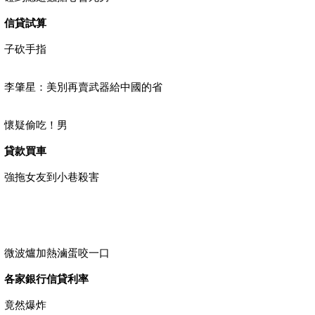
信貸試算
子砍手指
李肇星：美別再賣武器給中國的省
懷疑偷吃！男
貸款買車
強拖女友到小巷殺害
微波爐加熱滷蛋咬一口
各家銀行信貸利率
竟然爆炸