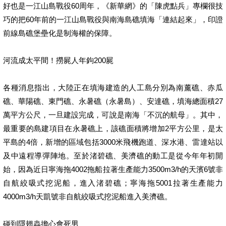
好也是一江山島戰役60周年，《新華網》的「陳虎點兵」專欄很技
巧的把60年前的一江山島戰役與南海島礁填海「連結起來」，印證
前線島礁堡壘化是制海權的保障。
河流成太平間！撈屍人年鉤200屍
各種消息指出，大陸正在填海建造的人工島分別為南薰礁、赤瓜
礁、華陽礁、東門礁、永暑礁（永暑島）、安達礁，填海總面積27
萬平方公尺，一旦建設完成，可說是南海「不沉的航母」。其中，
最重要的島建項目在永暑礁上，該礁面積將增加2平方公里，是太
平島的4倍，新增的區域包括3000米飛機跑道、深水港、雷達站以
及中遠程導彈陣地。至於渚碧礁、美濟礁的動工是從今年年初開
始，因為近日寧海拖4002拖船拉著生產能力3500m3/h的天濱6號非
自航絞吸式挖泥船，進入渚碧礁；寧海拖5001拉著生產能力
4000m3/h天凱號非自航絞吸式挖泥船進入美濟礁。
碰到隱翅蟲擔心會死男