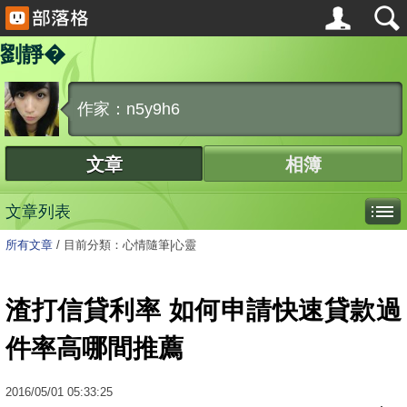
劉靜�
作家：n5y9h6
文章
相簿
文章列表
所有文章
/
目前分類：心情隨筆|心靈
渣打信貸利率 如何申請快速貸款過
件率高哪間推薦
2016
/
05
/
01
05:33:25