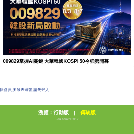
009829掌握AI關鍵 大華韓國KOSPI 50今強勢開募
限會員,要發表迴響,請先登入
瀏覽：
行動版
|
傳統版
udn.com © 2012