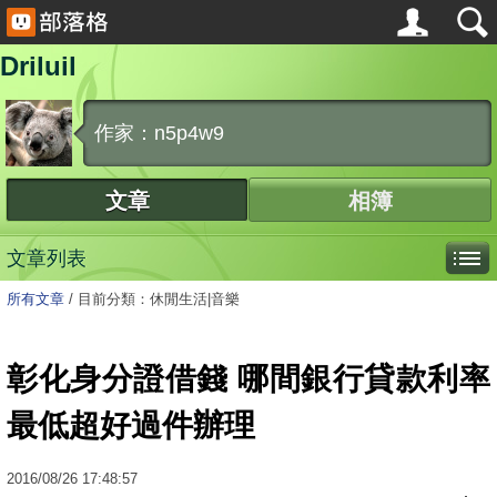
Driluil
作家：n5p4w9
文章
相簿
文章列表
所有文章
/
目前分類：休閒生活|音樂
彰化身分證借錢 哪間銀行貸款利率
最低超好過件辦理
2016
/
08
/
26
17:48:57