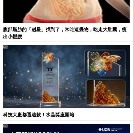
腹部脂肪的「剋星」找到了，常吃這幾物，吃走大肚囊，瘦
出小蠻腰
PR
科技大廠都選這款！水晶獎座開箱
PR