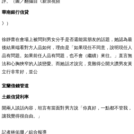
評。（圖／翻攝自《新浪視頻
華南銀行信貸
》）
徐靜蕾在會場上被問到男女分手是否還能當朋友的話題，她認為最
後結果端看對方人品如何，理由是「如果現任不同意，說明現任人
品有問題。如果前任人品有問題，也不會（繼續）來往。」直言無
法和心胸狹窄的人談戀愛。而她話才說完，竟難得公開大讚男友黃
立行非常好，並公
宜蘭借錢管道
土銀信貸利率
開兩人談話內容，坦言有當面對男方說「你真好，一點都不管我，
讓我覺得很自由。」
記者林佑珊／綜合報導