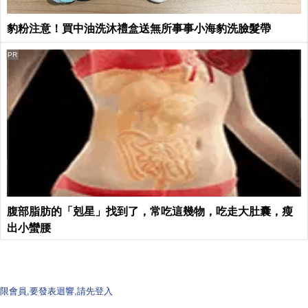
豹粉注意！買中油洗沐禮盒送無所事事小海豹洗臉髮帶
PR
腹部脂肪的「剋星」找到了，常吃這幾物，吃走大肚囊，瘦
出小蠻腰
限會員,要發表迴響,請先登入