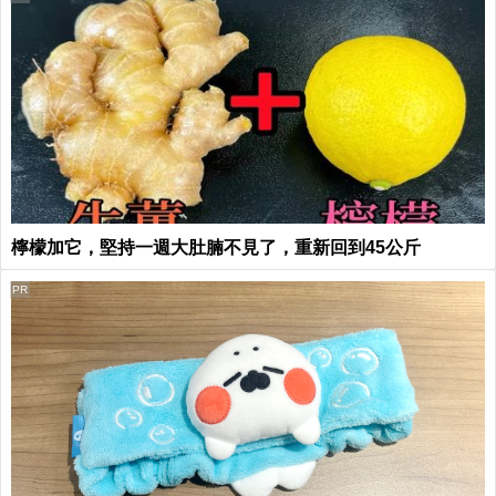
檸檬加它，堅持一週大肚腩不見了，重新回到45公斤
PR