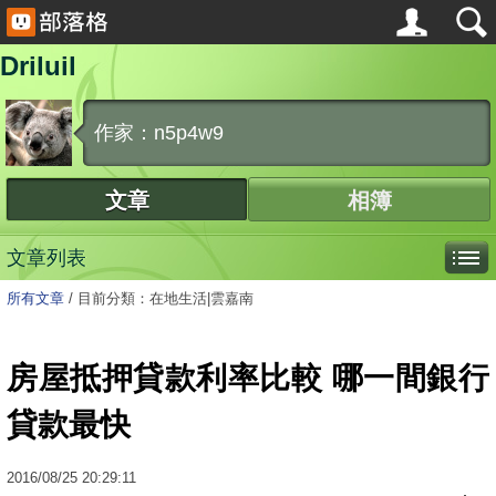
Driluil
作家：n5p4w9
文章
相簿
文章列表
所有文章
/
目前分類：在地生活|雲嘉南
房屋抵押貸款利率比較 哪一間銀行
貸款最快
2016
/
08
/
25
20:29:11