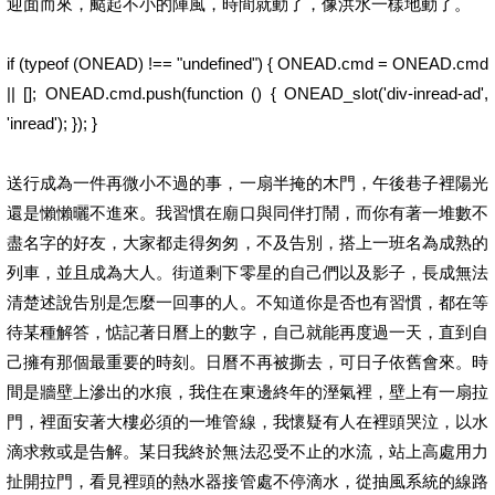
迎面而來，颳起不小的陣風，時間就動了，像洪水一樣地動了。
if (typeof (ONEAD) !== "undefined") { ONEAD.cmd = ONEAD.cmd
|| []; ONEAD.cmd.push(function () { ONEAD_slot('div-inread-ad',
'inread'); }); }
送行成為一件再微小不過的事，一扇半掩的木門，午後巷子裡陽光
還是懶懶曬不進來。我習慣在廟口與同伴打鬧，而你有著一堆數不
盡名字的好友，大家都走得匆匆，不及告別，搭上一班名為成熟的
列車，並且成為大人。街道剩下零星的自己們以及影子，長成無法
清楚述說告別是怎麼一回事的人。不知道你是否也有習慣，都在等
待某種解答，惦記著日曆上的數字，自己就能再度過一天，直到自
己擁有那個最重要的時刻。日曆不再被撕去，可日子依舊會來。時
間是牆壁上滲出的水痕，我住在東邊終年的溼氣裡，壁上有一扇拉
門，裡面安著大樓必須的一堆管線，我懷疑有人在裡頭哭泣，以水
滴求救或是告解。某日我終於無法忍受不止的水流，站上高處用力
扯開拉門，看見裡頭的熱水器接管處不停滴水，從抽風系統的線路