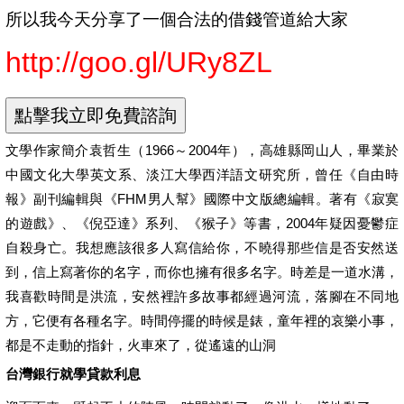
所以我今天分享了一個合法的借錢管道給大家
http://goo.gl/URy8ZL
文學作家簡介袁哲生（1966～2004年），高雄縣岡山人，畢業於
中國文化大學英文系、淡江大學西洋語文研究所，曾任《自由時
報》副刊編輯與《FHM男人幫》國際中文版總編輯。著有《寂寞
的遊戲》、《倪亞達》系列、《猴子》等書，2004年疑因憂鬱症
自殺身亡。我想應該很多人寫信給你，不曉得那些信是否安然送
到，信上寫著你的名字，而你也擁有很多名字。時差是一道水溝，
我喜歡時間是洪流，安然裡許多故事都經過河流，落腳在不同地
方，它便有各種名字。時間停擺的時候是錶，童年裡的哀樂小事，
都是不走動的指針，火車來了，從遙遠的山洞
台灣銀行就學貸款利息