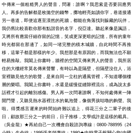
中傳來一個粗糙男人的聲音，問著：誰啊？我思索是否要回應男
人。再多的告解都是枚拋空的錢幣，擲地輕亮如讀你字，巷道接通
另一巷道，即便追逐至漠然的死牆，都能在角落找到躲藏的玩伴，
我仍舊比較喜歡你那有點諧音的名字，倪亞達。聽起來像是諷語，
又將所有應當仔細存留的記憶，笑成更深更暗的記憶，所有的童年
時光都留在那邊了，如同一堵完整的積木城牆，自此時間不再推
移，這輩子都是那樣的年少。我想那是有原因的，而我無法也不願
輕易推敲。我闔上你書時，牆裡的空閒又傳來男人的聲音，我所居
住的大樓經常莫名傳來聲響，有時以為是隔壁，但隔壁沒住人，浴
室裡聽見他方的歌聲，是來自同一立柱的通風管裡，不知道哪個樓
層的樂唱。我闔上你書時，水還是緩慢從縫隙裡流出，成為說太多
話裡才引起的離別感傷。男人再一次問著誰啊，不知何處傳來一陣
開門聲，又聽見熱水器裡注水的氣泡聲，像個男孩咕嚕的齁聲。我
啦。得獎感言遲來的時間始終難以追上，得花三分之二輩子的後
日，顧故那三分之一的前日，日子推移，文學或許是這樣的載具。
（吳金龍）★再給自己一次機會自殺諮詢專線：0800-788995（24
小時）生命線：1995張老師專線：1980★中時電子報關心您(中國