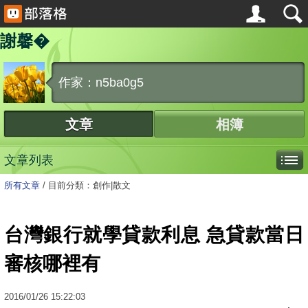
謝馨�
作家：n5ba0g5
文章
相簿
文章列表
所有文章
/
目前分類：創作|散文
台灣銀行就學貸款利息 急貸款當日
審核哪裡有
2016
/
01
/
26
15:22:03