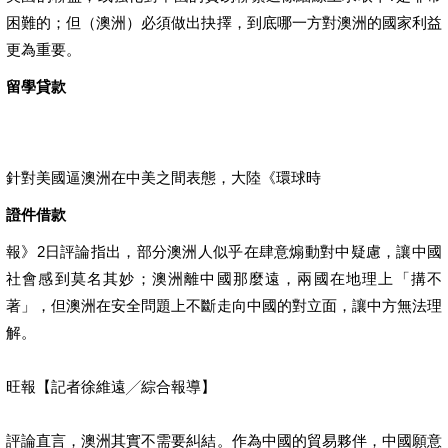
困難的；但（澳洲）必須做出抉擇，到底哪一方對澳洲的國家利益
更為重要。
留學貸款
針對美國逼澳洲在中美之間表態，大陸《環球時
證件借款
報》2日評論指出，部分澳洲人似乎在肆意煽動對中疑慮，讓中國
社會感到莫名其妙；澳洲離中國那麼遠，兩國在地理上「搆不
著」，但澳洲在安全問題上不斷走向中國的對立面，讓中方無法理
解。
旺報【記者徐維遠╱綜合報導】
評論直言，澳洲其實不需要糾結。作為中國的貿易夥伴，中國願意