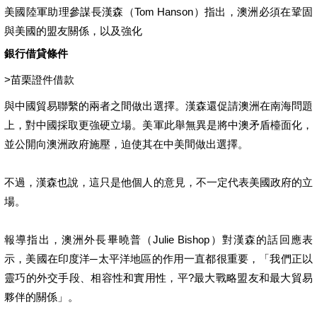
美國陸軍助理參謀長漢森（Tom Hanson）指出，澳洲必須在鞏固
與美國的盟友關係，以及強化
銀行借貸條件
>
苗栗證件借款
與中國貿易聯繫的兩者之間做出選擇。漢森還促請澳洲在南海問題
上，對中國採取更強硬立場。美軍此舉無異是將中澳矛盾檯面化，
並公開向澳洲政府施壓，迫使其在中美間做出選擇。
不過，漢森也說，這只是他個人的意見，不一定代表美國政府的立
場。
報導指出，澳洲外長畢曉普（Julie Bishop）對漢森的話回應表
示，美國在印度洋─太平洋地區的作用一直都很重要，「我們正以
靈巧的外交手段、相容性和實用性，平?最大戰略盟友和最大貿易
夥伴的關係」。