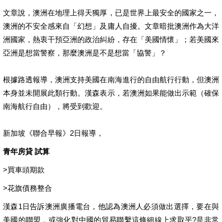
文章說，澳洲在地理上得天獨厚，已是世界上最安全的國家之一，
澳洲的不安全感來自「幻想」及庸人自擾。文章暗批澳洲作為大洋
洲國家，熱衷干預亞洲的政治糾紛，存在「美國情懷」；若美國來
亞洲是想當警察，那麼澳洲是不是想當「協警」？
根據路透報導，澳洲支持美國在南海進行的自由航行行動，但澳洲
本身並未開展此類行動。漢森表示，若澳洲如果能做出示範（確保
南海航行自由），將受到歡迎。
新加坡《聯合早報》2日報導，
青年房貸 試算
>
買車頭期款
>
花旗債務整合
漢森1日告訴澳洲廣播電台，他認為澳洲人必須做出選擇，要在與
美國的聯盟，或強化對中國的貿易聯繫這條細線上求取平?是非常