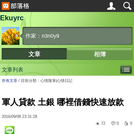
Ekuyrc
作家：n3n0y9
文章
相簿
文章列表
所有文章
/
目前分類：心情隨筆|心情日記
軍人貸款 土銀 哪裡借錢快速放款
2016
/
09
/
08
23:31:28
72
0
0