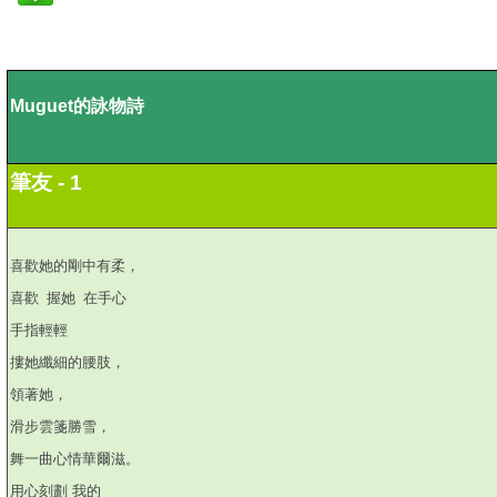
Muguet
的詠物詩
筆友
- 1
喜歡她的剛中有柔，
喜歡
握她
在手心
手指輕輕
摟她纖細的腰肢，
領著她，
滑步雲箋勝雪，
舞一曲心情華爾滋。
用心刻劃
我的