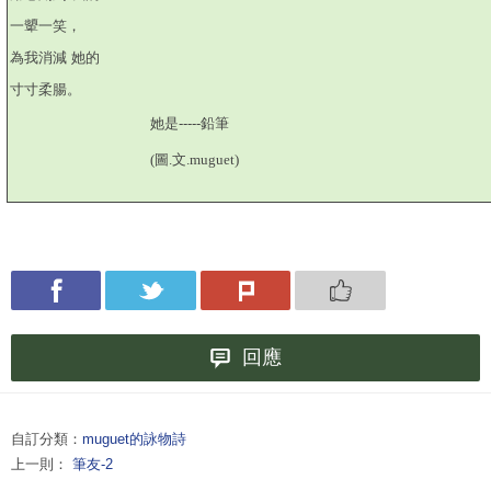
一顰一笑，
為我消減
她的
寸寸柔腸。
她是
-----
鉛筆
(圖.文.muguet)
回應
自訂分類：
muguet的詠物詩
上一則：
筆友-2