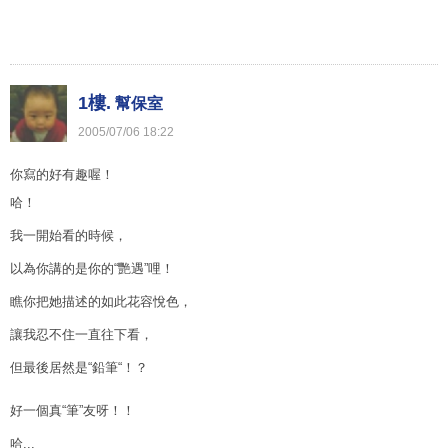
1樓.
幫保室
2005
/
07
/
06
18
:
22
你寫的好有趣喔！
哈！
我一開始看的時候，
以為你講的是你的“艷遇”哩！
瞧你把她描述的如此花容悅色，
讓我忍不住一直往下看，
但最後居然是“鉛筆“！？
好一個真“筆”友呀！！
哈...