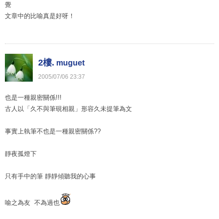
覺
文章中的比喻真是好呀！
2樓.
muguet
2005
/
07
/
06
23
:
37
也是一種親密關係!!!
古人以「久不與筆硯相親」形容久未提筆為文
事實上執筆不也是一種親密關係??
靜夜孤燈下
只有手中的筆 靜靜傾聽我的心事
喻之為友 不為過也