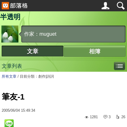
半透明
作家：muguet
文章
相簿
文章列表
所有文章
/
目前分類：創作|詩詞
筆友-1
2005
/
06
/
04
15:49:34
1281
3
26