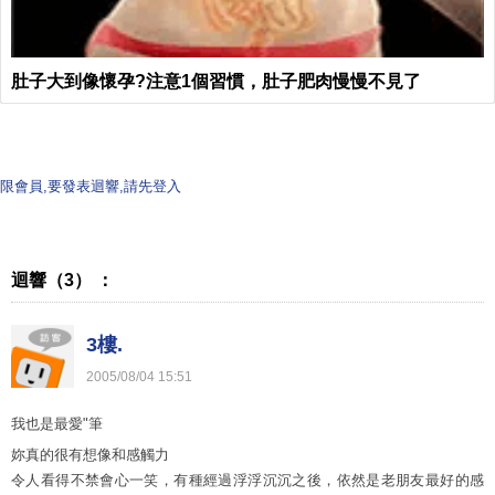
肚子大到像懷孕?注意1個習慣，肚子肥肉慢慢不見了
限會員,要發表迴響,請先登入
迴響（3） ：
3樓.
2005
/
08
/
04
15
:
51
我也是最愛"筆
妳真的很有想像和感觸力
令人看得不禁會心一笑，有種經過浮浮沉沉之後，依然是老朋友最好的感