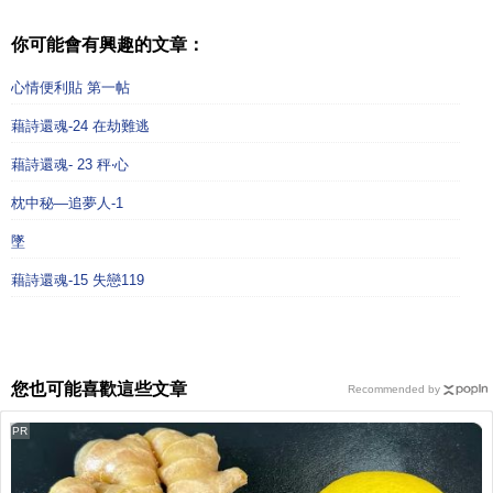
你可能會有興趣的文章：
心情便利貼 第一帖
藉詩還魂-24 在劫難逃
藉詩還魂- 23 秤‧心
枕中秘—追夢人-1
墜
藉詩還魂-15 失戀119
您也可能喜歡這些文章
Recommended by
PR