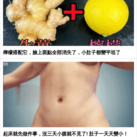
檸檬搭配它，臉上斑點全部消失了，小肚子都變平坦了
PR
起床就先做件事，沒三天小腹就不見了! 肚子一天天變小！