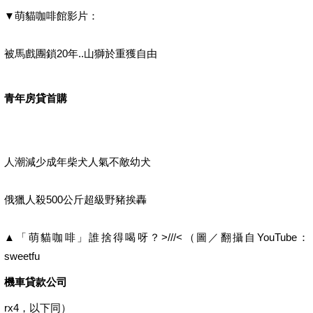
▼萌貓咖啡館影片：
被馬戲團鎖20年..山獅於重獲自由
青年房貸首購
人潮減少成年柴犬人氣不敵幼犬
俄獵人殺500公斤超級野豬挨轟
▲「萌貓咖啡」誰捨得喝呀？>///<（圖／翻攝自YouTube：
sweetfu
機車貸款公司
rx4，以下同）