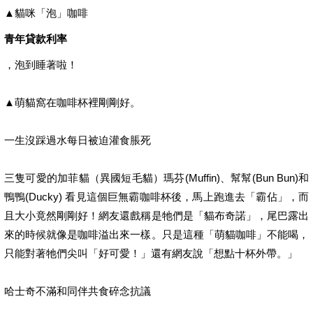
▲貓咪「泡」咖啡
青年貸款利率
，泡到睡著啦！
▲萌貓窩在咖啡杯裡剛剛好。
一生沒踩過水每日被迫灌食脹死
三隻可愛的加菲貓（異國短毛貓）瑪芬(Muffin)、幫幫(Bun Bun)和
鴨鴨(Ducky) 看見這個巨無霸咖啡杯後，馬上跑進去「霸佔」，而
且大小竟然剛剛好！網友還戲稱是牠們是「貓布奇諾」，尾巴露出
來的時候就像是咖啡溢出來一樣。只是這種「萌貓咖啡」不能喝，
只能對著牠們尖叫「好可愛！」還有網友說「想點十杯外帶。」
哈士奇不滿和同伴共食碎念抗議