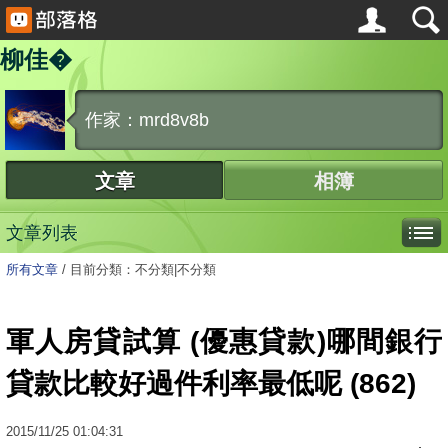
柳佳�
作家：mrd8v8b
文章
相簿
文章列表
所有文章
/
目前分類：不分類|不分類
軍人房貸試算 (優惠貸款)哪間銀行
貸款比較好過件利率最低呢 (862)
2015
/
11
/
25
01:04:31