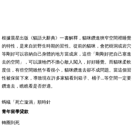
根據晨星出版《貓語大辭典》一書解釋，貓咪鑽進狹窄空間裡睡覺
的特性，是來自於野生時期的習性。從前的貓咪，會把樹洞或岩穴
等剛好可以容納自己身體的地方當成床，這些「剛剛好把自己塞進
去的空間」，可以讓牠們不擔心敵人闖入，好好睡覺。而貓咪柔軟
度佳，有些空間雖然乍看很小，貓咪鑽進去卻不成問題。當這個習
性被保留下來，導致現在許多家貓看到箱子、桶子...等空間一定要
鑽進去，瞧瞧看是否舒適。
螞蟻「死亡漩渦」順時針
青年留學貸款
轉圈到死