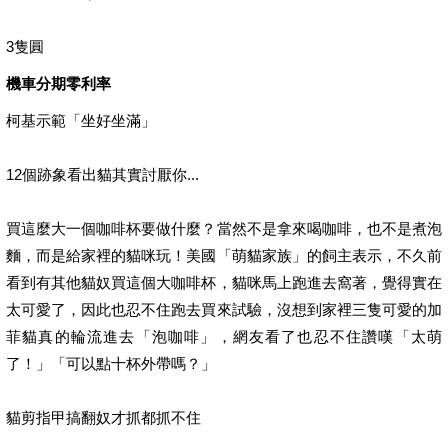
3隻圓
機車分期零利率
柯基示範「坐好坐滿」
12個跡象看出貓其實討厭你...
買這麼大一個咖啡杯要做什麼？當然不是拿來喝咖啡，也不是煮泡
麵，而是給家裡的貓咪玩！美國「萌貓家族」的飼主表示，不久前
看到有其他貓奴買這個大咖啡杯，貓咪馬上跑進去窩著，覺得實在
太可愛了，因此也忍不住跑去買來試驗，沒想到家裡三隻可愛的加
菲貓真的輪流進去「泡咖啡」，網友看了也忍不住讚嘆「太萌
了！」「可以點十杯外帶嗎？」
貓剪指甲搞翻奴才抓都抓不住