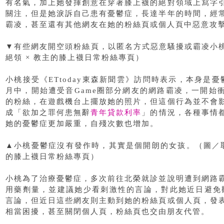
有名氣，加上她發揮創意在穿著膝上襪的絕對領域上寫字
關注，但是她淚訴自己患有憂鬱症，長達半年的時間，經
霸凌，甚至還有其他網友在她的粉絲頁或個人頁中惡意攻
▼有些網友開空頭粉絲頁，以匿名方式惡意騷擾或霸凌小桃
絕領 × 教主的膝上襪日常粉絲專頁）
小桃接受《ETtoday東森新聞雲》訪問時表示，本身是
月中，開始遭受音Game圈部分網友的網路霸凌，一開始
的粉絲，在遊戲機台上擺放她的照片，但這個行為並不會
成「欲加之罪何患無辭
青年貸款利率
」的情況，各種事情
她的憂鬱症更加嚴重，自殘次數也增加。
▲小桃憂鬱症沒有發作時，其實是個開朗的女孩。（圖／取自
的膝上襪日常粉絲專頁）
小桃為了治療憂鬱症，多次前往北榮就診並說明遭到網路
用藥劑量，並建議她少看刺激性的言論，對此她近日避免觀
言論，但近日這些網友則主動到她的粉絲頁或個人頁，發
相當困擾，甚至關閉個人頁，粉絲頁也交由朋友代管。