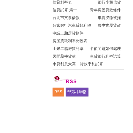
信貸利率表
銀行小額信貸
信貸試算 第一
青年房屋貸款條件
台北市支票借款
車貸沒繳被拖
各家銀行汽車貸款利率
買中古屋貸款
申請二胎房貸條件
房屋貸款利率比較表
土銀二胎房貸利率
卡債問題如何處理
民間薪轉貸款
車貸銀行利率試算
車貸利息太高
貸款率利試算
RSS
RSS
部落格聯播