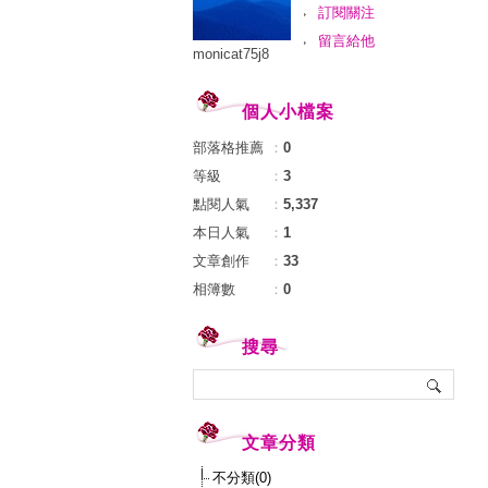
訂閱關注
留言給他
monicat75j8
個人小檔案
部落格推薦
：
0
等級
：
3
點閱人氣
：
5,337
本日人氣
：
1
文章創作
：
33
相簿數
：
0
搜尋
文章分類
不分類(0)