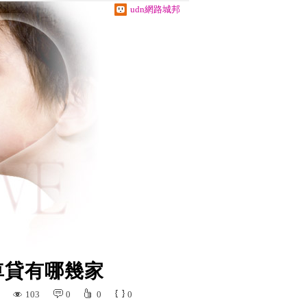
udn網路城邦
車貸有哪幾家
103
0
0
0