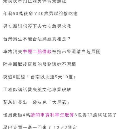
景美夜市拍正妹男伴背景超狂
年薪50萬很窮？40歲男聯誼慘吃癟
男友新訓想簽下去女友急哭求救
台灣男生不能合法嫖妓真相是？
車格消失
中壢二胎借款
被拖吊警還清白超展開
陸生回鄉後店員的服務讓她不習慣
突破0度線！台南以北連5天10度↓
工程師講話愛夾英文他專業破解
菸灰缸長出一朵灰色「大尼菇」
怪男豪砸4萬
請問車貸利率怎麼算
8包養22歲網紅笑了
星巴克買一送一回來了！2／2限定