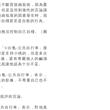
是不斷質疑她裝病，因為憂
，但是這些刺激性的言論讓
情緒低落的因素發生時，就
等自殘甚至是自殺的行為。
她無法控制自己自殘。（圖
「U白氪-公共自行車」接
本都是支持小桃的，但是多次
不滿，還有專屬個人的鹹濕
成員讓他認為十分不妥。
白氪-公共自行車」表示，
生的影像，不尊重自己也不
」。
出批評的言論。
公共自行車」表示，對他真