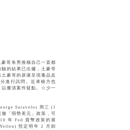
土豪哥朱男推稱自己一直都
檢驗的結果已出爐，土豪哥
出土豪哥的尿液呈現毒品反
身分進行訊問。近來檢方也
，以釐清案件疑點。☆少一
ge Saravelos 周三 (1
 為了貫徹「弱勢美元」政策，可
0 年 Fed 貨幣政策的展
llen) 預定明年 2 月卸