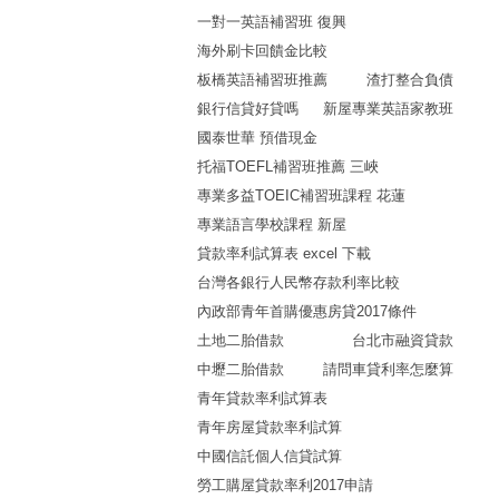
一對一英語補習班 復興
海外刷卡回饋金比較
板橋英語補習班推薦
渣打整合負債
銀行信貸好貸嗎
新屋專業英語家教班
國泰世華 預借現金
托福TOEFL補習班推薦 三峽
專業多益TOEIC補習班課程 花蓮
專業語言學校課程 新屋
貸款率利試算表 excel 下載
台灣各銀行人民幣存款利率比較
內政部青年首購優惠房貸2017條件
土地二胎借款
台北市融資貸款
中壢二胎借款
請問車貸利率怎麼算
青年貸款率利試算表
青年房屋貸款率利試算
中國信託個人信貸試算
勞工購屋貸款率利2017申請