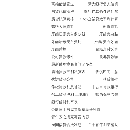
高雄借錢管道
新光銀行個人信貸
房貸代償流程
銀行借款條件是什麼
房貸試算表格
中小企業貸款率利計算
醫護人員貸款
融資貸款
牙齒居家美白多少錢
牙齒美白貼
牙齒居家美白費用
推薦 美白牙齒
牙齒黃垢
台銀房貸試算
公司貸款條件
農地貸款額
最新債務協商會註記多久
農地貸款率利試算表
代償民間二胎
代辦貸款公司
轉貸條件
修繕貸款利息補貼
中古車貸款銀行
勞工貸款率利 土地銀行
郵局保單借錢
銀行信貸利率表
公教員工房屋貸款築巢優利貸
青年安心成家專案內容
民間借貸合法利息
台中青年創業補助