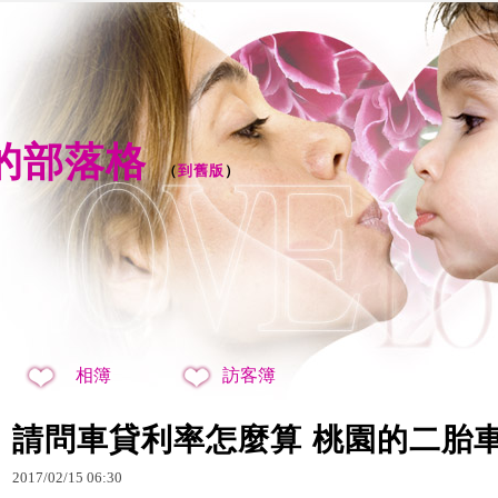
8 的部落格
（
到舊版
）
相簿
訪客簿
請問車貸利率怎麼算 桃園的二胎
2017
/
02
/
15
06
:
30