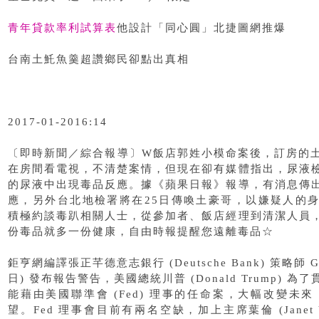
青年貸款率利試算表
他設計「同心圓」北捷圖網推爆
台南土魠魚羹超讚鄉民卻點出真相
2017-01-2016:14
〔即時新聞／綜合報導〕W飯店郭姓小模命案後，訂房的
在房間看電視，不清楚案情，但現在卻有媒體指出，尿液
的尿液中出現毒品反應。據《蘋果日報》報導，有消息傳
應，另外台北地檢署將在25日傳喚土豪哥，以嫌疑人的
積極約談毒趴相關人士，從參加者、飯店經理到清潔人員
份毒品就多一份健康，自由時報提醒您遠離毒品☆
鉅亨網編譯張正芊德意志銀行 (Deutsche Bank) 策略師 Geor
日) 發布報告警告，美國總統川普 (Donald Trump)
能藉由美國聯準會 (Fed) 理事的任命案，大幅改變未來 1
望。Fed 理事會目前有兩名空缺，加上主席葉倫 (Janet Ye