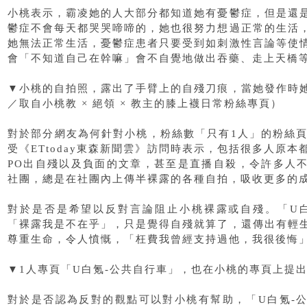
小桃表示，霸凌她的人大部分都知道她有憂鬱症，但是還
鬱症不會每天都哭哭啼啼的，她也很努力想過正常的生活
她無法正常生活，憂鬱症患者只要受到如刺激性言論等使
會「不知道自己在幹嘛」會不自覺地做出吞藥、走上天橋
▼小桃的自拍照，露出了手臂上的自殘刀痕，當她發作時
／取自小桃教 × 絕領 × 教主的膝上襪日常粉絲專頁）
對於部分網友為何針對小桃，粉絲數「只有1人」的粉絲頁
受《ETtoday東森新聞雲》訪問時表示，包括很多人原
PO出自殘以及負面的文章，甚至是直播自殺，令許多人
社團，總是在社團內上傳半裸露的各種自拍，吸收更多的
對於是否是希望以反對言論阻止小桃裸露或自殘。「U
「裸露我是不在乎」，只是覺得自殘就算了，還傳出有輕
尊重生命，令人憤慨，「枉費我曾經支持過他，我很後悔
▼1人專頁「U白氪-公共自行車」，也在小桃的專頁上提
對於是否認為反對的觀點可以對小桃有幫助，「U白氪-