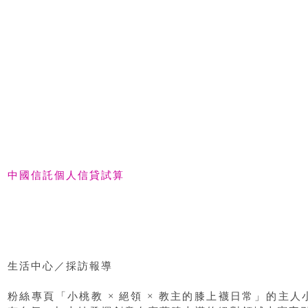
中國信託個人信貸試算
生活中心／採訪報導
粉絲專頁「小桃教 × 絕領 × 教主的膝上襪日常」的主人