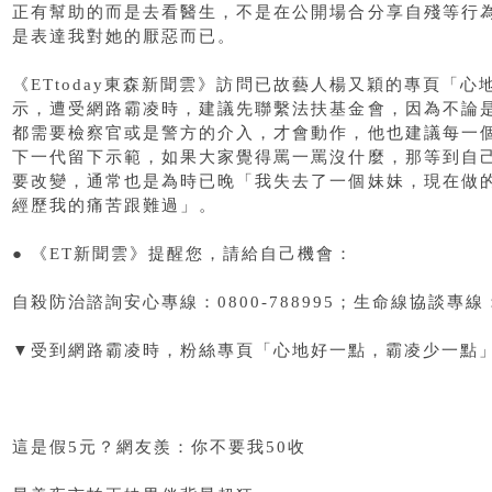
正有幫助的而是去看醫生，不是在公開場合分享自殘等行
是表達我對她的厭惡而已。
《ETtoday東森新聞雲》訪問已故藝人楊又穎的專頁「
示，遭受網路霸凌時，建議先聯繫法扶基金會，因為不論
都需要檢察官或是警方的介入，才會動作，他也建議每一
下一代留下示範，如果大家覺得罵一罵沒什麼，那等到自
要改變，通常也是為時已晚「我失去了一個妹妹，現在做
經歷我的痛苦跟難過」。
● 《ET新聞雲》提醒您，請給自己機會：
自殺防治諮詢安心專線：0800-788995；生命線協談專線：
▼受到網路霸凌時，粉絲專頁「心地好一點，霸凌少一點
這是假5元？網友羨：你不要我50收