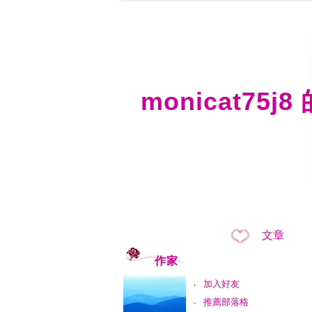
monicat75j
文章
作家
加入好友
推薦部落格