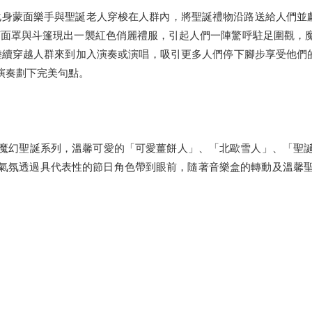
身蒙面樂手與聖誕老人穿梭在人群內，將聖誕禮物沿路送給人們並獻上溫
揭下面罩與斗篷現出一襲紅色俏麗禮服，引起人們一陣驚呼駐足圍觀
陸續穿越人群來到加入演奏或演唱，吸引更多人們停下腳步享受他們的
聖誕快閃演奏劃下完美句點。
16年魔幻聖誕系列，溫馨可愛的「可愛薑餅人」、「北歐雪人」、「
氣氛透過具代表性的節日角色帶到眼前，隨著音樂盒的轉動及溫馨