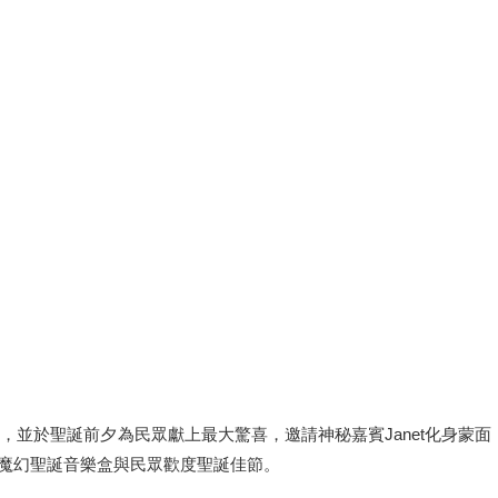
，並於聖誕前夕為民眾獻上最大驚喜，邀請神秘嘉賓Janet化身蒙面
章啟動魔幻聖誕音樂盒與民眾歡度聖誕佳節。