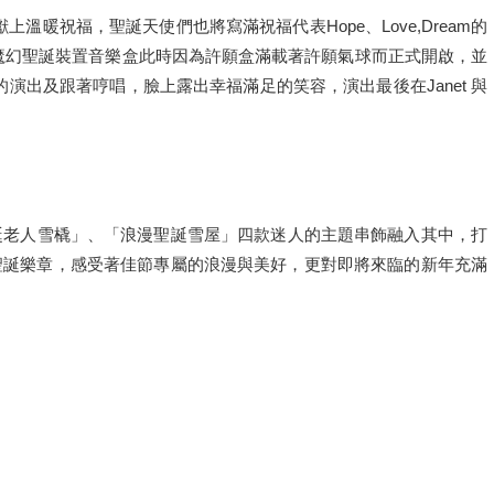
暖祝福，聖誕天使們也將寫滿祝福代表Hope、Love,Dream的
，魔幻聖誕裝置音樂盒此時因為許願盒滿載著許願氣球而正式開啟，並
演出及跟著哼唱，臉上露出幸福滿足的笑容，演出最後在Janet 與
聖誕老人雪橇」、「浪漫聖誕雪屋」四款迷人的主題串飾融入其中，打
聖誕樂章，感受著佳節專屬的浪漫與美好，更對即將來臨的新年充滿