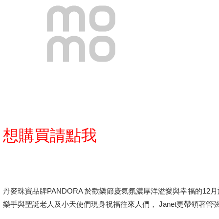
想購買請點我
丹麥珠寶品牌PANDORA 於歡樂節慶氣氛濃厚洋溢愛與幸福的1
樂手與聖誕老人及小天使們現身祝福往來人們， Janet更帶領著管弦