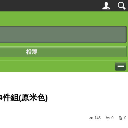
相簿
-4件組(原米色)
145
0
0