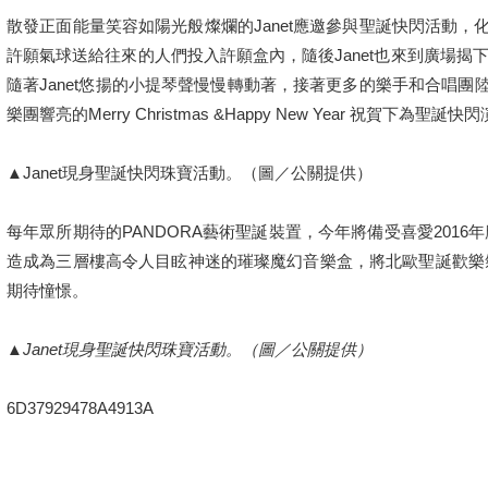
散發正面能量笑容如陽光般燦爛的Janet應邀參與聖誕快閃活動，化
許願氣球送給往來的人們投入許願盒內，隨後Janet也來到廣場
隨著Janet悠揚的小提琴聲慢慢轉動著，接著更多的樂手和合唱團
樂團響亮的Merry Christmas &Happy New Year 祝賀下為
▲
Janet現身聖誕快閃珠寶活動。（圖／公關提供）
每年眾所期待的PANDORA藝術聖誕裝置，今年將備受喜愛20
造成為三層樓高令人目眩神迷的璀璨魔幻音樂盒，將北歐聖誕歡樂
期待憧憬。
▲Janet現身聖誕快閃珠寶活動。（圖／公關提供）
6D37929478A4913A