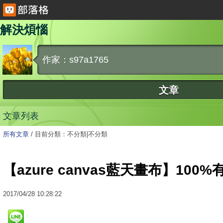
解決煩惱
作家：s97a1765
文章
文章列表
所有文章
/
目前分類：不分類|不分類
【azure canvas藍天畫布】100
2017
/
04
/
28
10:28:22