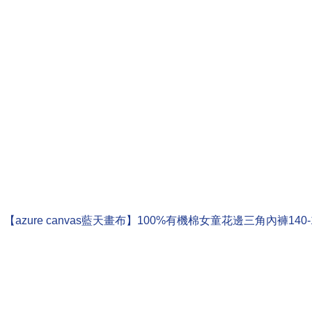
【azure canvas藍天畫布】100%有機棉女童花邊三角內褲140-1