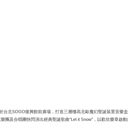
2月於台北SOGO復興館前廣場，打造三層樓高北歐魔幻聖誕裝置音樂盒
樂團及合唱團快閃演出經典聖誕歌曲“Let it Snow”，以歡欣樂