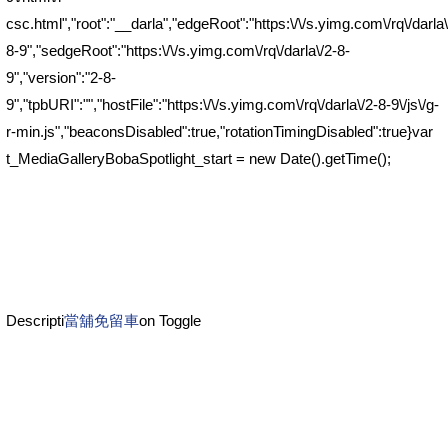
csc.html","root":"__darla","edgeRoot":"https:\/\/s.yimg.com\/rq\/darla\
8-9","sedgeRoot":"https:\/\/s.yimg.com\/rq\/darla\/2-8-
9","version":"2-8-
9","tpbURI":"","hostFile":"https:\/\/s.yimg.com\/rq\/darla\/2-8-9\/js\/g-
r-min.js","beaconsDisabled":true,"rotationTimingDisabled":true}var
t_MediaGalleryBobaSpotlight_start = new Date().getTime();
Descripti
當舖免留車
on Toggle