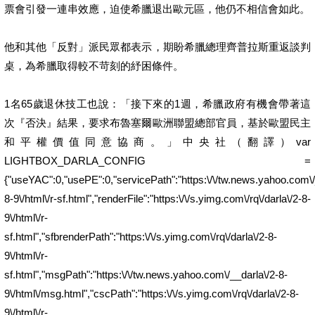
票會引發一連串效應，迫使希臘退出歐元區，他仍不相信會如此。
他和其他「反對」派民眾都表示，期盼希臘總理齊普拉斯重返談判
桌，為希臘取得較不苛刻的紓困條件。
1名65歲退休技工也說：「接下來的1週，希臘政府有機會帶著這
次『否決』結果，要求布魯塞爾歐洲聯盟總部官員，基於歐盟民主
和平權價值同意協商。」中央社（翻譯）var
LIGHTBOX_DARLA_CONFIG =
{"useYAC":0,"usePE":0,"servicePath":"https:\/\/tw.news.yahoo.com\/__
8-9\/html\/r-sf.html","renderFile":"https:\/\/s.yimg.com\/rq\/darla\/2-8-
9\/html\/r-
sf.html","sfbrenderPath":"https:\/\/s.yimg.com\/rq\/darla\/2-8-
9\/html\/r-
sf.html","msgPath":"https:\/\/tw.news.yahoo.com\/__darla\/2-8-
9\/html\/msg.html","cscPath":"https:\/\/s.yimg.com\/rq\/darla\/2-8-
9\/html\/r-