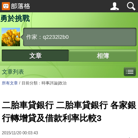
勇於挑戰
作家：q2232l2b0
文章
相簿
文章列表
所有文章
/
目前分類：時事評論|政治
二胎車貸銀行 二胎車貸銀行 各家銀
行轉增貸及借款利率比較3
2015
/
11
/
20
00:03:43