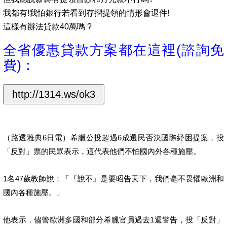
我都有!我怕銀行若看到存摺提領的情形會退件!
這樣有辦法貸款40萬嗎 ?
全省優惠貸款方案都在這裡(諮詢免
費)
：
（路透雅典6日電）希臘公投超過6成選民否決國際紓困提案，投
「反對」票的民眾表示，這代表他們不怕國內外各種施壓。
1名47歲教師說：「『說不』是要昭告天下，我們毫不畏懼歐洲和
國內各種施壓。」
他表示，儘管歐洲多國和部分希臘官員過去1週警告，投「反對」