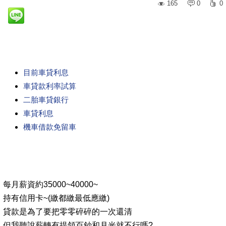
165
0
0
目前車貸利息
車貸款利率試算
二胎車貸銀行
車貸利息
機車借款免留車
每月薪資約35000~40000~
持有信用卡~(繳都繳最低應繳)
貸款是為了要把零零碎碎的一次還清
但我聽說薪轉有提領百鈔和月光就不行嗎?