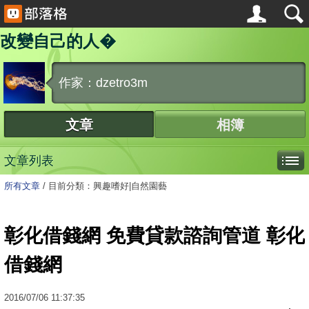
改變自己的人�
作家：dzetro3m
文章
相簿
文章列表
所有文章
/
目前分類：興趣嗜好|自然園藝
彰化借錢網 免費貸款諮詢管道 彰化
借錢網
2016
/
07
/
06
11:37:35