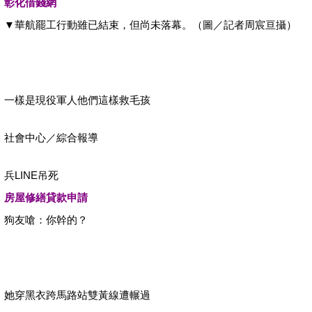
彰化借錢網
▼華航罷工行動雖已結束，但尚未落幕。（圖／記者‎周宸亘‎攝）
一樣是現役軍人他們這樣救毛孩
社會中心／綜合報導
兵LINE吊死
房屋修繕貸款申請
狗友嗆：你幹的？
她穿黑衣跨馬路站雙黃線遭輾過