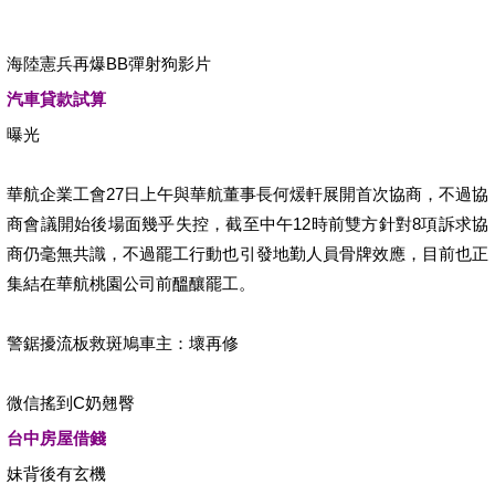
海陸憲兵再爆BB彈射狗影片
汽車貸款試算
曝光
華航企業工會27日上午與華航董事長何煖軒展開首次協商，不過協
商會議開始後場面幾乎失控，截至中午12時前雙方針對8項訴求協
商仍毫無共識，不過罷工行動也引發地勤人員骨牌效應，目前也正
集結在華航桃園公司前醞釀罷工。
警鋸擾流板救斑鳩車主：壞再修
微信搖到C奶翹臀
台中房屋借錢
妹背後有玄機