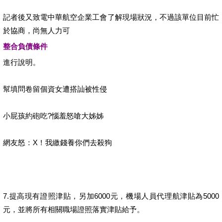
記者後又致電中華航空企業工會了解現場狀況，不過該單位目前忙
於協商，尚無人力可
整合負債條件
進行說明。
幫填問卷留個資女遭搭訕被性侵
小屁孩約砲吃?惱羞怒嗆大姊姊
網友怒：X！我繳錢養你們去殺狗
7.提高現有證照津貼，另加6000元，機場人員代理航津貼為5000
元，並將所有相關職場證照落實津貼給予。