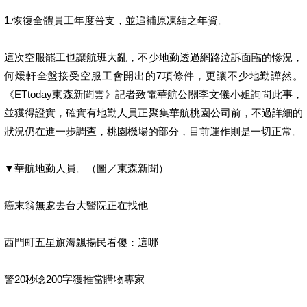
1.恢復全體員工年度晉支，並追補原凍結之年資。
這次空服罷工也讓航班大亂，不少地勤透過網路泣訴面臨的慘況，
何煖軒全盤接受空服工會開出的7項條件，更讓不少地勤譁然。
《ETtoday東森新聞雲》記者致電華航公關李文儀小姐詢問此事，
並獲得證實，確實有地勤人員正聚集華航桃園公司前，不過詳細的
狀況仍在進一步調查，桃園機場的部分，目前運作則是一切正常。
▼華航地勤人員。（圖／東森新聞）
癌末翁無處去台大醫院正在找他
西門町五星旗海飄揚民看傻：這哪
警20秒唸200字獲推當購物專家