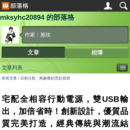
mksyhc20894 的部落格
作家：雅玫
文章
相簿
文章列表
所有文章
/
目前分類：興趣嗜好|烹飪烘焙
宅配全相容行動電源，雙USB輸
出，加倍省時！創新設計，優質品
質完美打造，經典傳統與潮流結