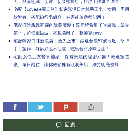
刀，無論刨絲、切片、切菜樣樣行，料理工作事半功倍！
宅配【Loveale麗芙兒】私密潔淨日本純手工皂，女用、男用
款皆有，搭配旅行皂組合，在家或旅遊都能用！
宅配打造飄逸亮麗的玩美魔髮！達新牌負離子吹風機，業界
第一，超低電磁波，搭載負離子，整髮更easy！
宅配獨家口味新包裝，搶先上市！嚴選台農57號地瓜、堅持
手工製作，好酥好脆不油膩，吃出食材原味甘甜！
宅配女性朋友營養補給、保有美麗的秘密武器！嚴選製造
廠，每日兩粒，讓你輕鬆擁有紅潤美肌、維持明亮視野！
回應