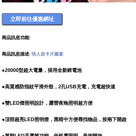
商品訊息功能
:
商品訊息描述
:
情人節卡片圖案
●20000
型超大電量，採用全新鋰電池
●
高質感防指紋平滑外殼，
2
孔
USB
充電，充電超快速
●
雙
LED
燈照明設計，露營夜晚照明超方便
●
頂部超亮
LED
照明燈，黑暗中方便尋找物品，按兩下開啟
●
單顆
LED
手電筒功能，低耗電照明，長按開啟