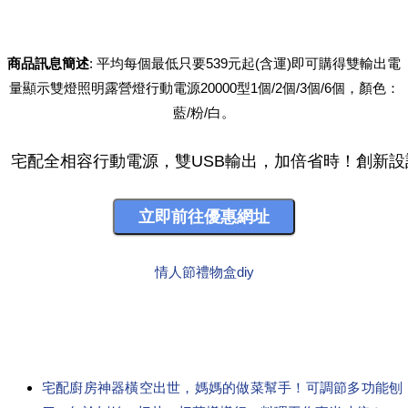
商品訊息簡述
: 平均每個最低只要539元起(含運)即可購得雙輸出電
量顯示雙燈照明露營燈行動電源20000型1個/2個/3個/6個，顏色：
藍/粉/白。
情人節禮物盒diy
宅配廚房神器橫空出世，媽媽的做菜幫手！可調節多功能刨