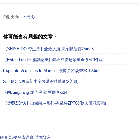
自訂分類：
不分類
你可能會有興趣的文章：
【SHISEIDO 資生堂】全效抗痕 亮采賦活露25ml-3
【Estee Lauder 雅詩蘭黛】鑽石立體超緊緻全系列9件組
Esprit de Versailles le Marquis 侯爵男性淡香水 100ml
STEMCIN再造新生全效濃縮精華液(2入組)
形向Xingxiang 煝子毛 斜眉刷 X-514
【柔亞ZOYA】自然森林系列-奧黛特ZP708(撩人蘭花栗霜)
限會員,要發表迴響,請先登入