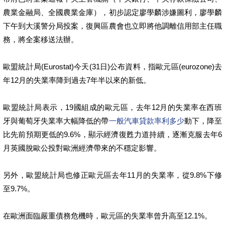
農業金融局、全國農業金庫），初步認定廖學麟涉嫌圖利，廖學麟
下午到大溪警分局投案，復興區農會也立即將他調離信用部主任職
務，將全案移送法辦。
歐盟統計局(Eurostat)今天(31日)公布資料，指歐元區(eurozone)去
年12月的失業率降到過去7年半以來的新低。
歐盟統計局表示，19國組成的歐元區，去年12月的失業率在西班
牙與葡萄牙失業率大幅降低的帶
一般汽車貸款率利多少
動下，降至
比先前預期更低的9.6%，顯示經濟復甦力道持續，逐漸克服去年6
月英國脫歐公投對歐洲經濟帶來的不穩定影響。
另外，歐盟統計局也修正歐元區去年11月的失業率，從9.8%下修
至9.7%。
在歐洲面臨嚴重債務危機時，歐元區的失業率曾升高至12.1%。