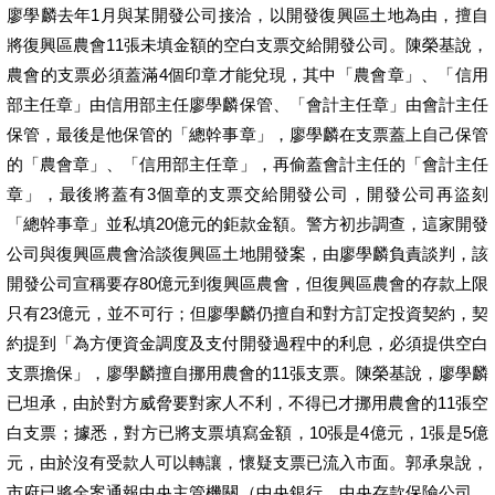
廖學麟去年1月與某開發公司接洽，以開發復興區土地為由，擅自
將復興區農會11張未填金額的空白支票交給開發公司。陳榮基說，
農會的支票必須蓋滿4個印章才能兌現，其中「農會章」、「信用
部主任章」由信用部主任廖學麟保管、「會計主任章」由會計主任
保管，最後是他保管的「總幹事章」，廖學麟在支票蓋上自己保管
的「農會章」、「信用部主任章」，再偷蓋會計主任的「會計主任
章」，最後將蓋有3個章的支票交給開發公司，開發公司再盜刻
「總幹事章」並私填20億元的鉅款金額。警方初步調查，這家開發
公司與復興區農會洽談復興區土地開發案，由廖學麟負責談判，該
開發公司宣稱要存80億元到復興區農會，但復興區農會的存款上限
只有23億元，並不可行；但廖學麟仍擅自和對方訂定投資契約，契
約提到「為方便資金調度及支付開發過程中的利息，必須提供空白
支票擔保」，廖學麟擅自挪用農會的11張支票。陳榮基說，廖學麟
已坦承，由於對方威脅要對家人不利，不得已才挪用農會的11張空
白支票；據悉，對方已將支票填寫金額，10張是4億元，1張是5億
元，由於沒有受款人可以轉讓，懷疑支票已流入市面。郭承泉說，
市府已將全案通報中央主管機關（中央銀行、中央存款保險公司、