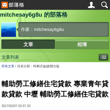
mitchesay6g8u 的部落格
作家：mitchesay6g8u
文章
相簿
文章列表
所有文章
/
目前分類：時事評論|媒體出版
輔助勞工修繕住宅貸款 專業青年貸
款貸款 中壢 輔助勞工修繕住宅貸款
2017
/
02
/
07
03:57:20