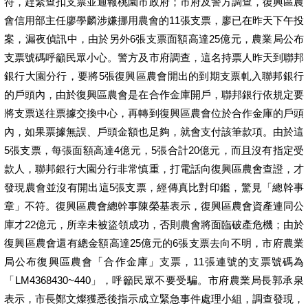
符，趕緊查扣支票並通報桃園市政府；市府及警方調查，復興區農
會信用部主任廖學麟涉嫌挪用農會的11張支票，廖已在昨天下午投
案，漏夜偵訊中，由於另外6張支票面額高達25億元，農業局公布
支票號碼呼籲民眾小心。警方及市府調查，這名持票人昨天到聯邦
銀行大園分行，要將5張復興區農會開出的到期支票軋入聯邦銀行
的戶頭內，由於復興區農會是在合作金庫開戶，聯邦銀行依規定要
將支票送往票據交換中心，再轉到復興區農會位於合作金庫的戶頭
內，如果票據無誤、戶頭金額也足夠，就會支付該筆款項。由於這
5張支票，每張面額高達4億元，5張合計20億元，而且沒有指定受
款人，聯邦銀行大園分行非常慎重，打電話向復興區農會查證，才
發現農會並沒有開出這5張支票，經傳真比對印鑑，驚見「總幹事
章」不符。復興區農會總幹事陳榮基表示，復興區農會資產連同公
庫才22億元，所幸未被盜領成功，否則農會將面臨破產危機；由於
復興區農會還有總金額高達25億元的6張支票去向不明，市府農業
局公布復興區農會「合作金庫」支票，11張連號的支票號碼為
「LM4368430~440」，呼籲民眾不要受騙。市府農業局長郭承泉
表示，市長鄭文燦獲悉後指示成立緊急事件處理小組，調查發現，