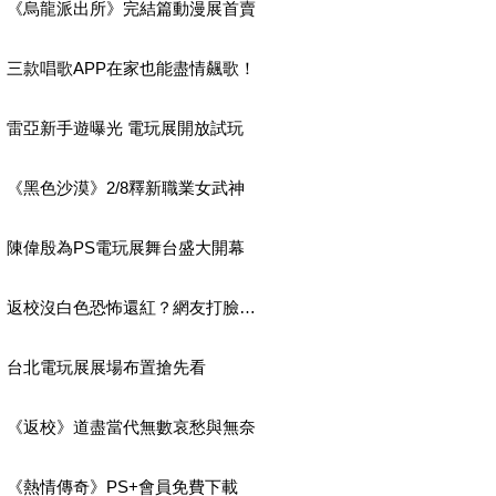
《烏龍派出所》完結篇動漫展首賣
三款唱歌APP在家也能盡情飆歌！
雷亞新手遊曝光 電玩展開放試玩
《黑色沙漠》2/8釋新職業女武神
陳偉殷為PS電玩展舞台盛大開幕
返校沒白色恐怖還紅？網友打臉…
台北電玩展展場布置搶先看
《返校》道盡當代無數哀愁與無奈
《熱情傳奇》PS+會員免費下載