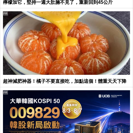
檸檬加它，堅持一週大肚腩不見了，重新回到45公斤
PR
超神減肥神器！橘子不要直接吃，加點這個！體重天天下降
PR