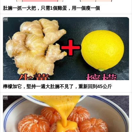
肚腩一抓一大把，只需1個雞蛋，用一個瘦一個
PR
檸檬加它，堅持一週大肚腩不見了，重新回到45公斤
PR