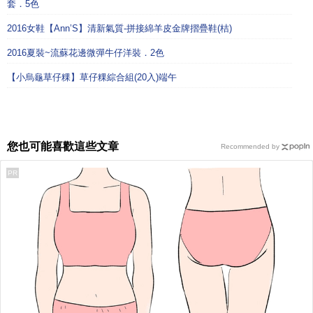
套．5色
2016女鞋【Ann’S】清新氣質-拼接綿羊皮金牌摺疊鞋(桔)
2016夏裝~流蘇花邊微彈牛仔洋裝．2色
【小烏龜草仔粿】草仔粿綜合組(20入)端午
您也可能喜歡這些文章
Recommended by
PR