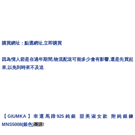
購買網址：
點選網址,立即購買
因為情人節是在過年期間,物流配送可能多少會有影響,還是先買起
來,以免到時來不及送
哪裡買,開箱文,心得文.試用文,分享文,勸敗文,比較,推薦.評比,評價,
大福彩,228,統一發票,情人節,年假,年終,過年,威力彩,恐龍展,2016,
刮刮樂,年菜,折扣季
【GIUMKA】幸運馬蹄925純銀 甜美淑女款 附純銀鍊
MNS5008(銀色)
團購!