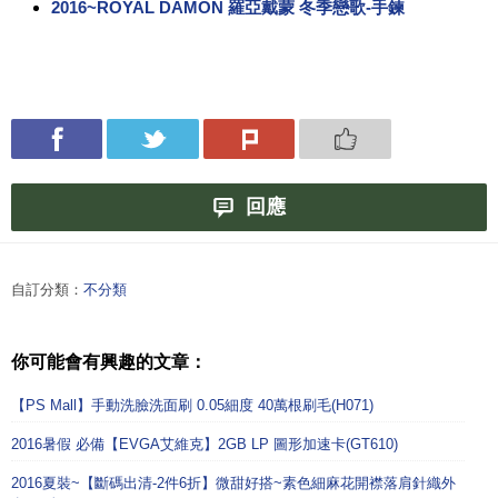
2016~ROYAL DAMON 羅亞戴蒙 冬季戀歌-手鍊
回應
自訂分類：
不分類
你可能會有興趣的文章：
【PS Mall】手動洗臉洗面刷 0.05細度 40萬根刷毛(H071)
2016暑假 必備【EVGA艾維克】2GB LP 圖形加速卡(GT610)
2016夏裝~【斷碼出清-2件6折】微甜好搭~素色細麻花開襟落肩針織外