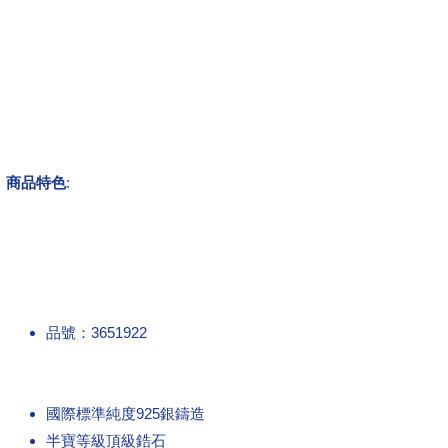
商品特色
:
品號：3651922
國際標準純度925銀鑄造
半寶等級頂級鋯石