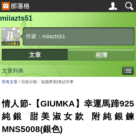
miiazts51
作家：miiazts51
文章
相簿
文章列表
所有文章
/
目前分類：知識學習|考試升學
情人節-【GIUMKA】幸運馬蹄925
純銀 甜美淑女款 附純銀鍊
MNS5008(銀色)