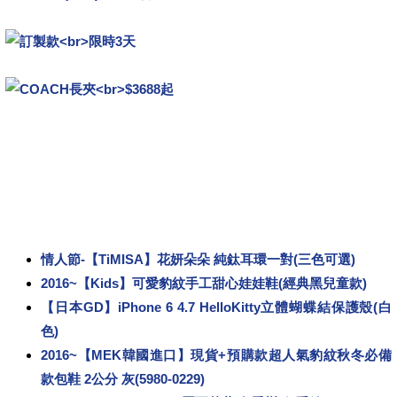
情人節-【TiMISA】花妍朵朵 純鈦耳環一對(三色可選)
2016~【Kids】可愛豹紋手工甜心娃娃鞋(經典黑兒童款)
【日本GD】iPhone 6 4.7 HelloKitty立體蝴蝶結保護殼(白
色)
2016~【MEK韓國進口】現貨+預購款超人氣豹紋秋冬必備
款包鞋 2公分 灰(5980-0229)