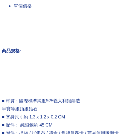
單個價格
商品規格
:
■ 材質：國際標準純度925義大利銀鑄造
半寶等級頂級鋯石
■ 墜身尺寸約 1.3 x 1.2 x 0.2 CM
■ 配件： 純銀鍊約 45 CM
■ 附件：提袋 / 拭銀布 / 禮盒 / 售後服務卡 / 商品使用說明卡