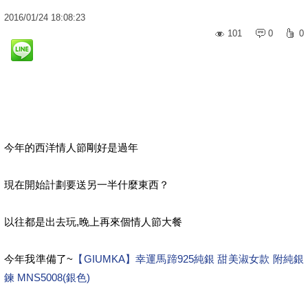
2016
/
01
/
24
18:08:23
101
0
0
今年的西洋情人節剛好是過年
現在開始計劃要送另一半什麼東西？
以往都是出去玩,晚上再來個情人節大餐
今年我準備了~
【GIUMKA】幸運馬蹄925純銀 甜美淑女款 附純銀
鍊 MNS5008(銀色)