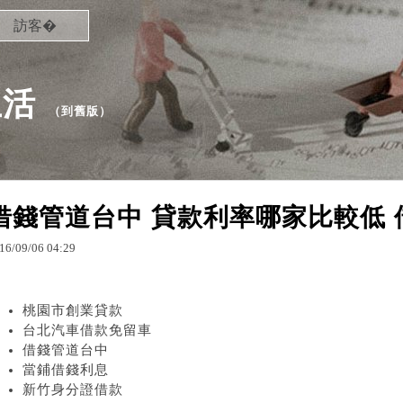
訪客�
生活
（
到舊版
）
借錢管道台中 貸款利率哪家比較低
16
/
09
/
06
04
:
29
桃園市創業貸款
台北汽車借款免留車
借錢管道台中
當鋪借錢利息
新竹身分證借款