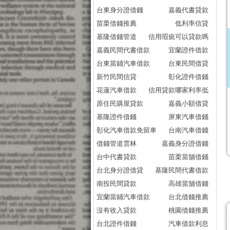
台東身分證借錢
嘉義代書貸款
苗栗借錢推薦
低利率信貸
基隆借錢管道
信用瑕疵可以貸款嗎
嘉義民間代書借款
宜蘭證件借款
台東當鋪汽車借款
台東民間借貸
新竹民間信貸
彰化證件借錢
花蓮汽車借款
信用貸款哪家利率低
原住民購屋貸款
嘉義小額借貸
基隆證件借錢
屏東汽車借錢
彰化汽車借款免留車
台南汽車借錢
借錢管道雲林
嘉義身分證借錢
台中代書貸款
苗栗當舖借錢
台北身分證借貸
基隆民間代書借款
南投民間貸款
高雄當舖借錢
宜蘭當鋪汽車借款
台北借錢推薦
沒有收入貸款
桃園借錢推薦
台北證件借錢
汽車借款利息