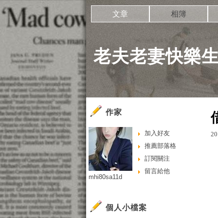
文章
相簿
老夫老妻快樂
作家
加入好友
20
推薦部落格
訂閱關注
留言給他
mhi80sa11d
個人小檔案