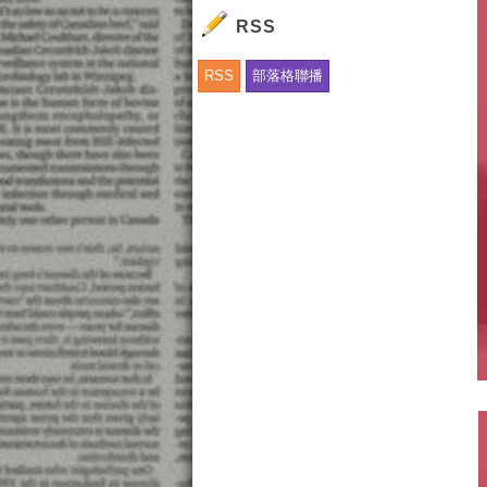
RSS
RSS
部落格聯播