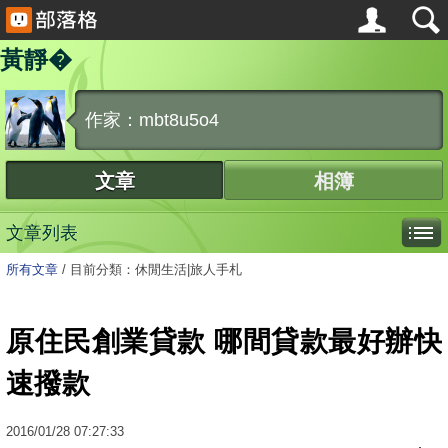
黃靜�
作家：mbt8u5o4
文章
相簿
文章列表
所有文章
/
目前分類：休閒生活|旅人手札
原住民創業貸款 哪間貸款最好辦快
速撥款
2016
/
01
/
28
07:27:33