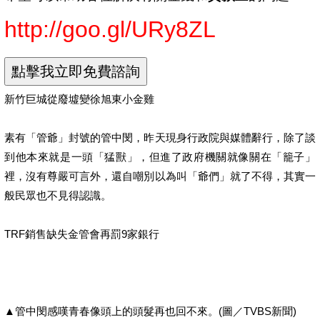
http://goo.gl/URy8ZL
新竹巨城從廢墟變徐旭東小金雞
素有「管爺」封號的管中閔，昨天現身行政院與媒體辭行，除了談
到他本來就是一頭「猛獸」，但進了政府機關就像關在「籠子」
裡，沒有尊嚴可言外，還自嘲別以為叫「爺們」就了不得，其實一
般民眾也不見得認識。
TRF銷售缺失金管會再罰9家銀行
▲管中閔感嘆青春像頭上的頭髮再也回不來。(圖／TVBS新聞)