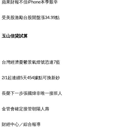
蘋果財報不佳iPhone本季艱辛
受美股激勵台股開盤漲34.99點
玉山信貸試算
台灣經濟憂鬱景氣燈號恐連7藍
2/1起連續5天454據點可換新鈔
長榮下一步張國煒非唯一接班人
金管會確定接管朝陽人壽
財經中心／綜合報導