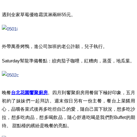
遇到全家草莓優格霜淇淋兩杯55元。
外帶萬香烤鴨，進公司加班的老公許願，兒子執行。
Saturday幫龍準備餐點：絞肉茄子咖哩，紅糟肉，蒸蛋，地瓜葉。
晚餐
台北花園饗聚廚房
。四月到饗聚廚房用餐留下極好印象，五月
初約了妹妹們一起拜訪。週末假日另有一份主餐，餐台上菜餚用
心，品嚐各菜式後再多吃些自己的愛，隨自己當下狀況，想多吃沙
拉，想多吃肉品，想多喝飲品，隨心舒適吃喝是我們對Buffet的期
待。 甜點檯的繽紛是晚餐的亮點。