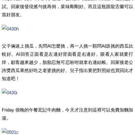
試。回家後發現搖勻後再倒，菜味剛剛好。而且這瓶跟龍舌蘭可以
當好朋友。
父子倆迷上挑瓜，先問AI怎麼挑，再一人挑一顆問AI誰挑的西瓜比
較好。AI回答正面看是左邊好背面看是右邊好。眼看人家就要打
烊，顧客越來越少，胎胎忍無可忍吩咐就拿右邊結帳。回家後老公
誇獎西瓜果然好吃之老婆挑的好。兒子指出要把對照組也買回比才
知道吧！
Friday 很晚的午餐宏記牛肉麵，今天才注意到這裡可以免費加麵加
湯。