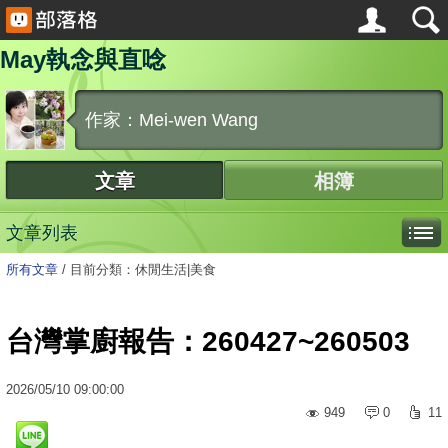
May執念與直唸
作家：Mei-wen Wang
文章
相簿
文章列表
所有文章
/
目前分類：休閒生活|美食
台灣掌廚報告：260427~260503
2026
/
05
/
10
09:00:00
949
0
11