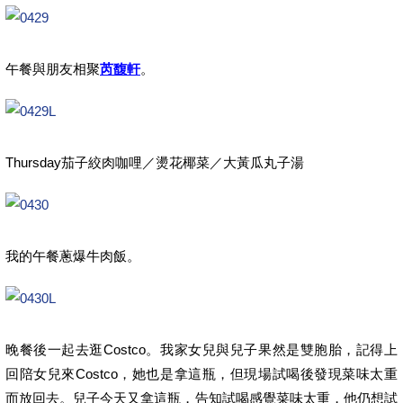
午餐與朋友相聚
芮馥軒
。
Thursday茄子絞肉咖哩／燙花椰菜／大黃瓜丸子湯
我的午餐蔥爆牛肉飯。
晚餐後一起去逛Costco。我家女兒與兒子果然是雙胞胎，記得上
回陪女兒來Costco，她也是拿這瓶，但現場試喝後發現菜味太重
而放回去。兒子今天又拿這瓶，告知試喝感覺菜味太重，他仍想試