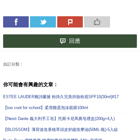
回應
自訂分類：
你可能會有興趣的文章：
ESTEE LAUDER雅詩蘭黛 粉持久完美持妝粉底SPF10(30ml)#17
【too cool for school】柔滑雞蛋泡沫面膜100ml
【Nesti Dante 義大利手工皂】托斯卡尼馬賽皂禮盒(200g×4入)
【BLOSSOM】薄荷迷迭香植萃頭皮舒緩按摩油(50ML-瓶)-5入組