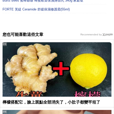
Burts Bees 蜜蜂爺爺 蜂蜜歐蕾保濕身體乳 340g 家庭號
FORTE 芙緹 Ceramide 舒緩保濕修護霜(55ml)
您也可能喜歡這些文章
Recommended by
PR
檸檬搭配它，臉上斑點全部消失了，小肚子都變平坦了
PR