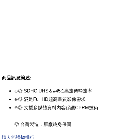
商品訊息簡述
:
⊕◎ SDHC UHS＆#45;1高速傳輸速率
⊕◎ 滿足Full HD超高畫質影像需求
⊕◎ 支援多媒體資料內容保護CPRM技術
◎ 台灣製造，原廠終身保固
情人節禮物排行