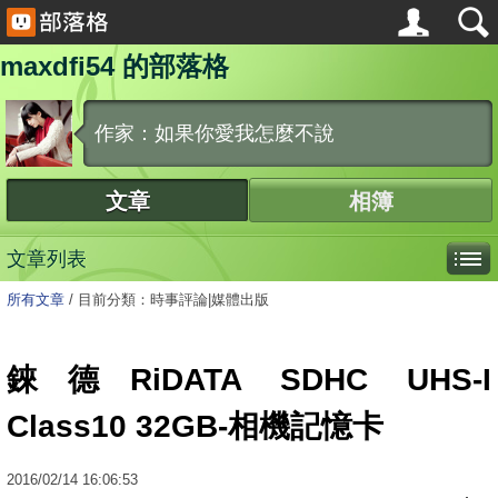
maxdfi54 的部落格
作家：如果你愛我怎麼不說
文章
相簿
文章列表
所有文章
/
目前分類：時事評論|媒體出版
錸德RiDATA SDHC UHS-I
Class10 32GB-相機記憶卡
2016
/
02
/
14
16:06:53