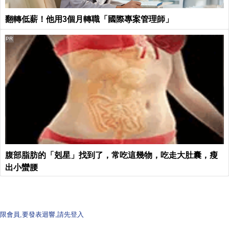
翻轉低薪！他用3個月轉職「國際專案管理師」
PR
腹部脂肪的「剋星」找到了，常吃這幾物，吃走大肚囊，瘦
出小蠻腰
限會員,要發表迴響,請先登入