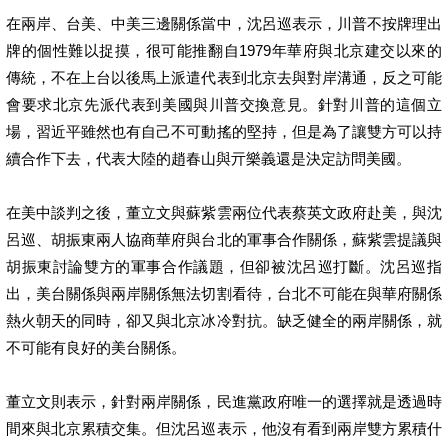
在兩岸、台美、中美三邊關係當中，沈呂巡表示，川普不按牌理出
牌的個性難以捉摸，很可能推翻自1979年華府與北京建交以來的
傳統，不在上台以後馬上派遣代表到北京去與對岸溝通，反之可能
會要求北京先派代表到美國與川普交換意見。針對川普的這個立
場，習近平雖然也有自己不可動搖的堅持，但是為了讓雙方可以持
續合作下去，代表大陸的趙春山與亓樂義還是決定訪問美國。
在美中談判之後，董立文與蘇紫雲兩位代表蔡英文政府赴美，與沈
呂巡、胡振東兩人協商華府與台北的軍事合作關係，蘇紫雲提議與
胡振東討論雙方的軍事合作議題，但卻被沈呂巡打斷。沈呂巡指
出，美台關係與兩岸關係無法切割看待，台北不可能在與華府關係
熱火朝天的同時，卻又與北京冰冷對抗。缺乏健全的兩岸關係，就
不可能有良好的美台關係。
董立文則表示，針對兩岸關係，民進黨政府唯一的選擇就是透過時
間來與北京累積交集。但沈呂巡表示，他沒有看到兩岸雙方累積什