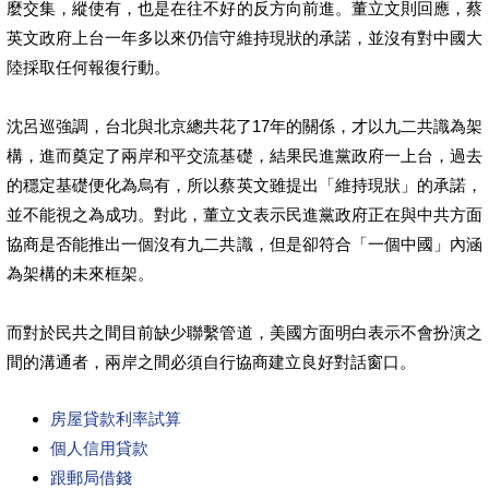
麼交集，縱使有，也是在往不好的反方向前進。董立文則回應，蔡
英文政府上台一年多以來仍信守維持現狀的承諾，並沒有對中國大
陸採取任何報復行動。
沈呂巡強調，台北與北京總共花了17年的關係，才以九二共識為架
構，進而奠定了兩岸和平交流基礎，結果民進黨政府一上台，過去
的穩定基礎便化為烏有，所以蔡英文雖提出「維持現狀」的承諾，
並不能視之為成功。對此，董立文表示民進黨政府正在與中共方面
協商是否能推出一個沒有九二共識，但是卻符合「一個中國」內涵
為架構的未來框架。
而對於民共之間目前缺少聯繫管道，美國方面明白表示不會扮演之
間的溝通者，兩岸之間必須自行協商建立良好對話窗口。
房屋貸款利率試算
個人信用貸款
跟郵局借錢