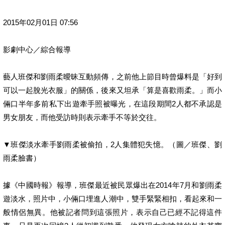
2015年02月01日 07:56
影劇中心／綜合報導
藝人班傑和劉雨柔曖昧互動頻傳，之前他上節目時曾爆料是「好到
可以一起脫光衣服」的關係，後來又坦承「算是喜歡雨柔。」而小
倆口半年多前私下出遊牽手照被曝光，在這段期間2人都不承認是
男女朋友，而他受訪時則表示牽手不等於交往。
▼班傑淡水牽手劉雨柔被偷拍，2人集體犯失憶。（圖／班傑、劉
雨柔臉書）
據《中國時報》報導，班傑最近被民眾爆出在2014年7月和劉雨柔
遊淡水，照片中，小倆口埋進人潮中，雙手緊緊相扣，看起來和一
般情侶無異。他被記者問到這張照片，表示自己已經不記得這件