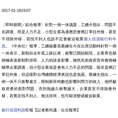
2017-01-1819:07
〔即時新聞／綜合報導〕針對一例一休議題，工總今指出，問題不
在調適、而是人力不足，小型企業為適應恐會將訂單往外推，甚至
不排除外移，若找不到人也說不定會被迫歇業
個人信貸銀行利年
息
。《中央社》報導，工總秘書長蔡練生今在出席活動時針對一例
一休表示，新制自去年底上路以來，衝擊已開始顯現，企業界也都
積極表達新制對排班、人力的諸多影響，雖然先前政府宣布會積極
輔導企業調適，但小型企業就是會有人力不足的問題，除非是將訂
單往外推，但這樣對台灣總體經濟來說也是負面。蔡練生指出，一
例一休不只衝擊雇主，限制家班時數也影響到勞方的收入，他呼籲
政府勇於面對問題，否則拖越久衝擊越大，企業甚至不排除會外
移，若實在找不到人、無法排班，也可能演變成被迫歇業。
銀行信貸利息
旺報【記者蔡尚謙╱台北報導】