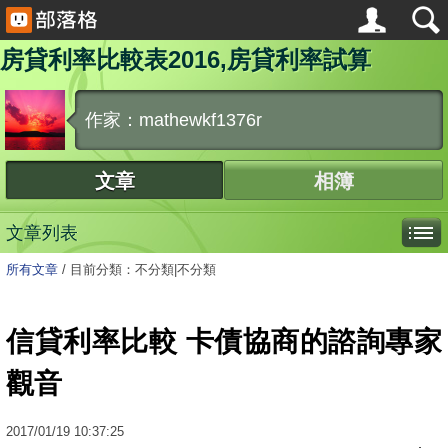
房貸利率比較表2016,房貸利率試算
作家：mathewkf1376r
文章
相簿
文章列表
所有文章
/
目前分類：不分類|不分類
信貸利率比較 卡債協商的諮詢專家
觀音
2017
/
01
/
19
10:37:25