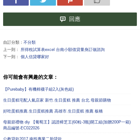
回應
自訂分類：
不分類
上一則：
所得稅試算表excel 台南小額借貸量身訂做諮詢
下一則：
個人信貸哪家好
你可能會有興趣的文章：
【Purebaby】有機棉襪子組2入(灰色組)
生日蛋糕宅配人氣店家 新竹.生日蛋糕 推薦 台北.母親節購物
好吃蛋糕推薦.生日蛋糕推薦 高雄市.生日蛋糕 推薦 板橋
母親節禮物 diy 【葡萄王】認證樟芝王(60粒-3瓶)開工組(加贈200P一箱)
商品編號-EC022026
公教貸款2017 南投專業二胎貸款