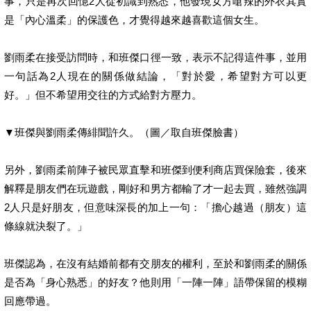
事，只是再次回憶2人從初識到熟悉，他發現女方嗆辣的外衣其實
是「內心溫柔」的保護色，才覺得越來越喜歡這個女生。
劉雨柔在接受訪問時，和班傑口徑一致，表示不記得這件事，並用
一句話為2人現在的關係做結論，「對於愛，希望對方可以更
好。」但不希望用交往的方式給對方壓力。
▼班傑與劉雨柔傳緋聞許久。（圖／取自班傑臉書）
另外，劉雨柔前陣子被民眾直擊和班傑到便利商店買保險套，後來
解釋是朋友們在玩遊戲，剛好和男方都輸了才一起去買，雖然強調
2人只是好朋友，但意味深長的加上一句：「擔心越過（朋友）這
條線就決裂了。」
班傑認為，在沒有結婚前都有交朋友的權利，至於和劉雨柔的關係
是否為「身心熟悉」的好友？他則用「一陣一陣」語帶保留的模糊
回應帶過。